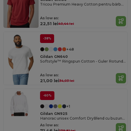
Tricou Premium Heavy Cotton pentru bărbați cu rezistență ridicată
As low as:
22,51 lei
40,44 lei
-38%
+48
Gildan GN640
Softstyle™ Ringspun Cotton - Guler Rotund - Înaltă Calitate - Croială Regulară Tricou
As low as:
21,00 lei
34,03 lei
-60%
+1
Gildan GN925
Hanorac unisex Comfort DryBlend cu buzunar tip kangaroo
As low as:
71,46 lei
179,81 lei