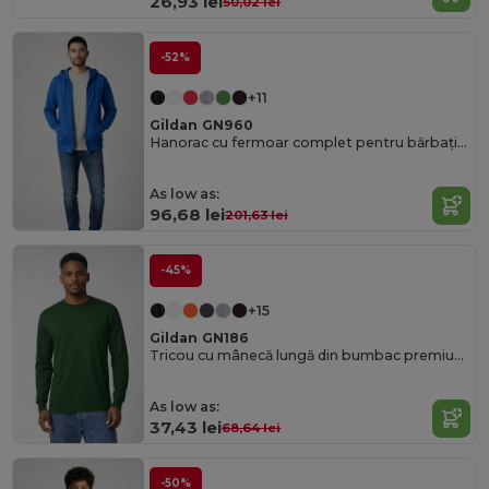
26,93 lei
50,02 lei
-52%
+11
Gildan GN960
Hanorac cu fermoar complet pentru bărbați, pentru toate anotimpurile, cu buzunare tip marsupiu
As low as:
96,68 lei
201,63 lei
-45%
+15
Gildan GN186
Tricou cu mânecă lungă din bumbac premium pentru bărbați
As low as:
37,43 lei
68,64 lei
-50%