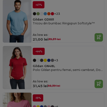
-47%
+23
Gildan GD001
Tricou din bumbac Ringspun Softstyle™
As low as:
21,00 lei
39,37 lei
-44%
+3
Gildan GN48L
Polo Gildan pentru femei, semi-cambrat, Double Pique
As low as:
31,45 lei
56,39 lei
-13%
+6