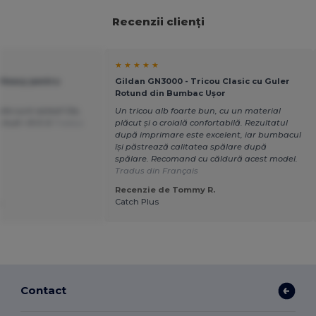
Recenzii clienți
★ ★ ★ ★ ★
 Heavy pentru
Gildan GN3000 - Tricou Clasic cu Guler
Rotund din Bumbac Ușor
ate sunt astea!! Da,
Un tricou alb foarte bun, cu un material
e mult <3<3 :0
Tradus
plăcut și o croială confortabilă. Rezultatul
după imprimare este excelent, iar bumbacul
își păstrează calitatea spălare după
spălare. Recomand cu căldură acest model.
Tradus din Français
Recenzie de Tommy R.
.
Catch Plus
Contact