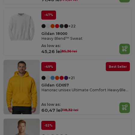
-47%
+22
Gildan 18000
Heavy Blend™ Sweat
As low as:
45,26 lei
85,36 lei
-49%
Best Seller
+21
Gildan GD057
Hanorac unisex Ultimate Comfort HeavyBlend™
As low as:
60,47 lei
118,32 lei
-52%