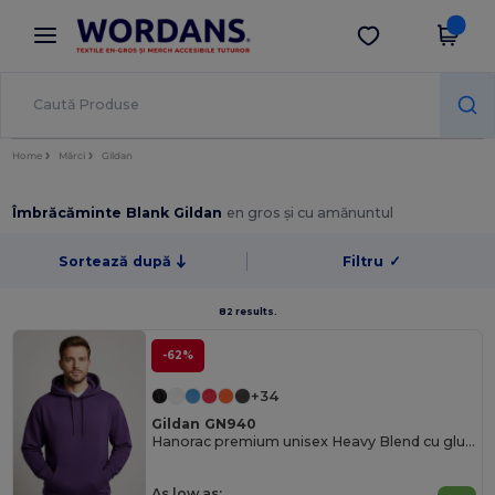
×
Aplicația Wordans
Descarcă app
Prețuri mai bune în aplicație!
Home
Mărci
Gildan
Îmbrăcăminte Blank Gildan
en gros și cu amănuntul
Sortează după
Filtru
✓
82 results.
-62%
+34
Gildan GN940
Hanorac premium unisex Heavy Blend cu glugă
As low as: