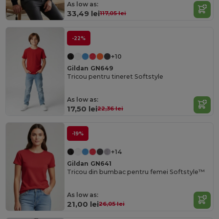
As low as:
33,49 lei
117,05 lei
-22%
+10
Gildan GN649
Tricou pentru tineret Softstyle
As low as:
17,50 lei
22,36 lei
-19%
+14
Gildan GN641
Tricou din bumbac pentru femei Softstyle™
As low as:
21,00 lei
26,05 lei