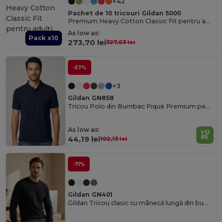
+42
Pachet de 10 tricouri Gildan 5000
Premium Heavy Cotton Classic Fit pentru adulți.
As low as:
Pack x10
273,70 lei
327,63 lei
-57%
+3
Gildan GN858
Tricou Polo din Bumbac Piqué Premium pentru Bărbați - Croială Clasică
As low as:
44,19 lei
102,13 lei
-71%
Gildan GN401
Gildan Tricou clasic cu mânecă lungă din bumbac pentru bărbați