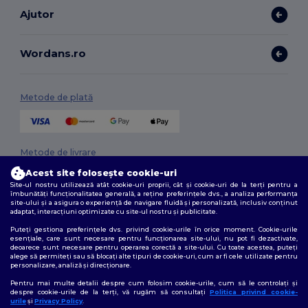
Ajutor
Wordans.ro
Metode de plată
Metode de livrare
Acest site folosește cookie-uri
Site-ul nostru utilizează atât cookie-uri proprii, cât și cookie-uri de la terți pentru a
îmbunătăți funcționalitatea generală, a reține preferințele dvs., a analiza performanța
site-ului și a asigura o experiență de navigare fluidă și personalizată, inclusiv conținut
adaptat, interacțiuni optimizate cu site-ul nostru și publicitate.
Puteți gestiona preferințele dvs. privind cookie-urile în orice moment. Cookie-urile
esențiale, care sunt necesare pentru funcționarea site-ului, nu pot fi dezactivate,
deoarece sunt necesare pentru operarea corectă a site-ului. Cu toate acestea, puteți
Urmărește-ne
alege să permiteți sau să blocați alte tipuri de cookie-uri, cum ar fi cele utilizate pentru
personalizare, analiză și direcționare.
Pentru mai multe detalii despre cum folosim cookie-urile, cum să le controlați și
despre cookie-urile de la terți, vă rugăm să consultați
Politica privind cookie-
urile
și
Privacy Policy
.
2026. Toate drepturile rezervate