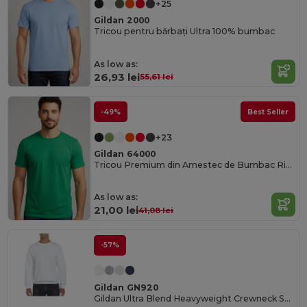
+25
Gildan 2000
Tricou pentru bărbați Ultra 100% bumbac
As low as:
26,93 lei
55,61 lei
-49%
Best Seller
+23
Gildan 64000
Tricou Premium din Amestec de Bumbac Ring-Spun
As low as:
21,00 lei
41,08 lei
-57%
Gildan GN920
Gildan Ultra Blend Heavyweight Crewneck Sweatshirt