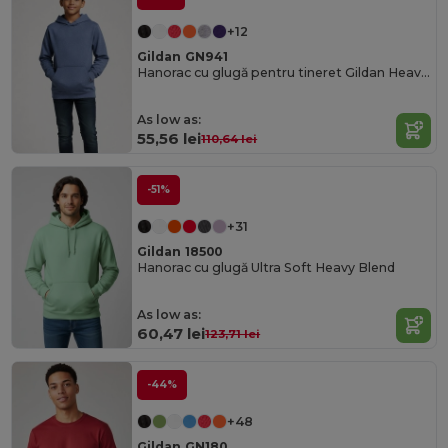
+12
Gildan GN941
Hanorac cu glugă pentru tineret Gildan Heavy Blend GN941
As low as:
55,56 lei
110,64 lei
-51%
+31
Gildan 18500
Hanorac cu glugă Ultra Soft Heavy Blend
As low as:
60,47 lei
123,71 lei
-44%
+48
Gildan GN180