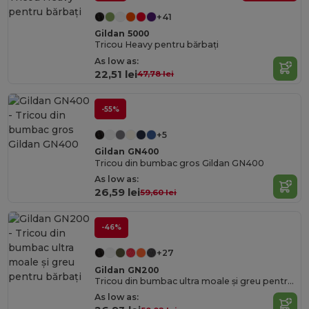
+41
Gildan 5000
Tricou Heavy pentru bărbați
As low as:
22,51 lei
47,78 lei
-55%
+5
Gildan GN400
Tricou din bumbac gros Gildan GN400
As low as:
26,59 lei
59,60 lei
-46%
+27
Gildan GN200
Tricou din bumbac ultra moale și greu pentru bărbați
As low as: