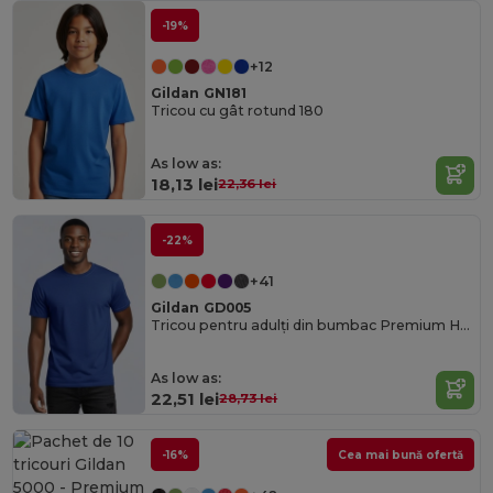
-19%
+12
Gildan GN181
Tricou cu gât rotund 180
As low as:
18,13 lei
22,36 lei
-22%
+41
Gildan GD005
Tricou pentru adulți din bumbac Premium Heavyweight
As low as:
22,51 lei
28,73 lei
-16%
Cea mai bună ofertă