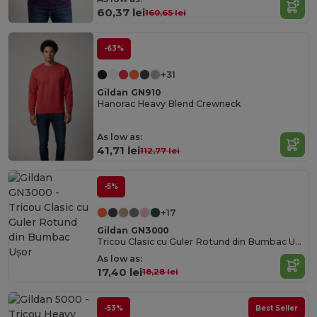
60,37 lei
160,65 lei
-63%
+31
Gildan GN910
Hanorac Heavy Blend Crewneck
As low as:
41,71 lei
112,77 lei
-5%
+17
Gildan GN3000
Tricou Clasic cu Guler Rotund din Bumbac Ușor
As low as:
17,40 lei
18,28 lei
-53%
Best Seller