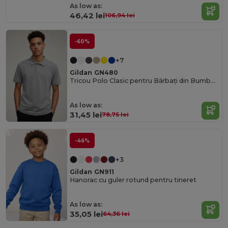
As low as:
46,42 lei
106,94 lei
-60%
+7
Gildan GN480
Tricou Polo Clasic pentru Bărbați din Bumbac Ringspun Pique
As low as:
31,45 lei
78,75 lei
-46%
+3
Gildan GN911
Hanorac cu guler rotund pentru tineret
As low as:
35,05 lei
64,36 lei