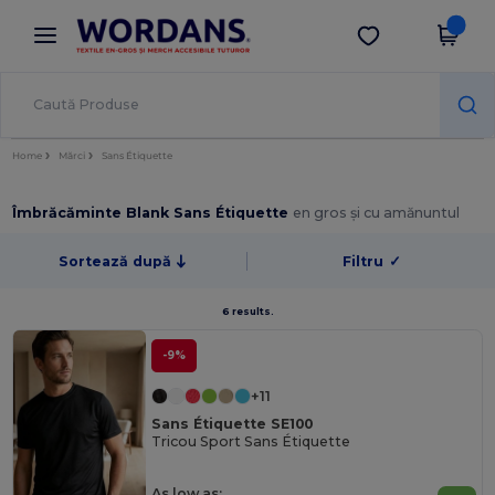
×
Aplicația Wordans
Descarcă app
Prețuri mai bune în aplicație!
Home
Mărci
Sans Étiquette
Îmbrăcăminte Blank Sans Étiquette
en gros și cu amănuntul
Sortează după
Filtru
✓
6 results.
-9%
+11
Sans Étiquette SE100
Tricou Sport Sans Étiquette
As low as: