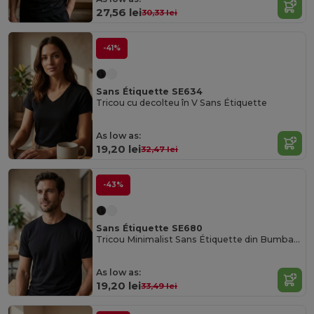
27,56 lei
30,33 lei
-41%
Sans Étiquette SE634
Tricou cu decolteu în V Sans Étiquette
As low as:
19,20 lei
32,47 lei
-43%
Sans Étiquette SE680
Tricou Minimalist Sans Étiquette din Bumbac Pieptănat
As low as:
19,20 lei
33,49 lei