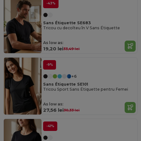
-43%
Sans Étiquette SE683
Tricou cu decolteu în V Sans Étiquette
As low as:
19,20 lei
33,49 lei
-9%
+6
Sans Étiquette SE101
Tricou Sport Sans Étiquette pentru Femei
As low as:
27,56 lei
30,33 lei
-41%