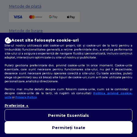
Metode de plată
Metode de livrare
Acest site folosește cookie-uri
Site-ul nostru utilizează atât cookie-uri proprii, cât și cookie-uri de la terți pentru a
îmbunătăți funcționalitatea generală, a reține preferințele dvs., a analiza performanța
site-ului și a asigura o experiență de navigare fluidă și personalizată, inclusiv conținut
adaptat, interacțiuni optimizate cu site-ul nostru și publicitate.
Puteți gestiona preferințele dvs. privind cookie-urile în orice moment. Cookie-urile
esențiale, care sunt necesare pentru funcționarea site-ului, nu pot fi dezactivate,
deoarece sunt necesare pentru operarea corectă a site-ului. Cu toate acestea, puteți
Urmărește-ne
alege să permiteți sau să blocați alte tipuri de cookie-uri, cum ar fi cele utilizate pentru
personalizare, analiză și direcționare.
Pentru mai multe detalii despre cum folosim cookie-urile, cum să le controlați și
despre cookie-urile de la terți, vă rugăm să consultați
Politica privind cookie-
urile
și
Privacy Policy
.
2026. Toate drepturile rezervate
👋
Bună
Preferințe
Termeni și condiții
|
Politica de confidențialitate
|
Politica privind cookie-
Dacă aveți întrebări sau
urile
|
Sitemap
nelămuriri, ne puteți contacta
Permite Essentials
în orice moment. Chatbot-ul
nostru este aici pentru a vă
Permiteți toate
ajuta.