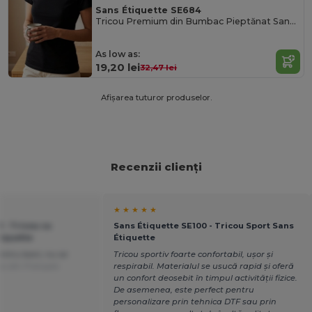
Sans Étiquette SE684
Tricou Premium din Bumbac Pieptănat Sans Étiquette
As low as:
19,20 lei
32,47 lei
Afișarea tuturor produselor.
Recenzii clienți
★ ★ ★ ★ ★
 - Tricou cu
Sans Étiquette SE100 - Tricou Sport Sans
tiquette
Étiquette
entru bani, nu se
Tricou sportiv foarte confortabil, ușor și
s din Français
respirabil. Materialul se usucă rapid și oferă
un confort deosebit în timpul activității fizice.
De asemenea, este perfect pentru
personalizare prin tehnica DTF sau prin