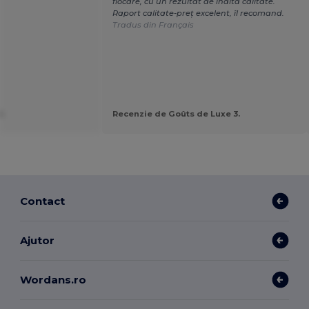
flocare, cu un rezultat de înaltă calitate.
Raport calitate-preț excelent, îl recomand.
Tradus din Français
.
Recenzie de Goûts de Luxe 3.
Contact
Ajutor
Wordans.ro