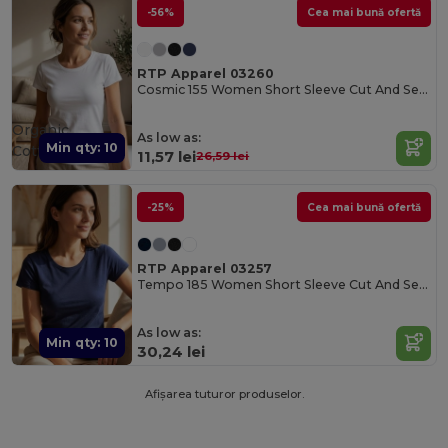
-56%
Cea mai bună ofertă
RTP Apparel 03260
Cosmic 155 Women Short Sleeve Cut And Sewn Tricou
Organic
As low as:
Min qty: 10
Cotton
11,57 lei
26,59 lei
-25%
Cea mai bună ofertă
RTP Apparel 03257
Tempo 185 Women Short Sleeve Cut And Sewn Tricou
As low as:
Min qty: 10
30,24 lei
Afișarea tuturor produselor.