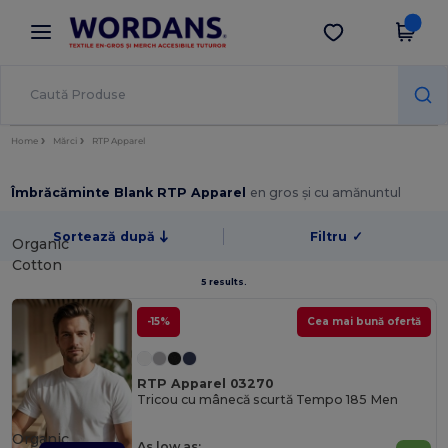
×
Aplicația Wordans
Descarcă app
Prețuri mai bune în aplicație!
Home
Mărci
RTP Apparel
Îmbrăcăminte Blank RTP Apparel
en gros și cu amănuntul
Sortează după
Filtru
✓
Organic
Cotton
5 results.
-15%
Cea mai bună ofertă
RTP Apparel 03270
Tricou cu mânecă scurtă Tempo 185 Men
Organic
As low as: