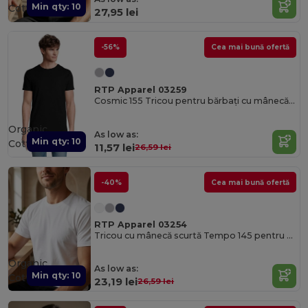
Min qty: 10
Cotton
27,95 lei
-56%
Cea mai bună ofertă
RTP Apparel 03259
Cosmic 155 Tricou pentru bărbați cu mânecă scurtă tăiat și cusut
Organic
As low as:
Min qty: 10
Cotton
11,57 lei
26,59 lei
-40%
Cea mai bună ofertă
RTP Apparel 03254
Tricou cu mânecă scurtă Tempo 145 pentru bărbați
Organic
As low as:
Min qty: 10
Cotton
23,19 lei
26,59 lei