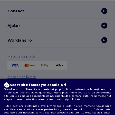
Contact
Ajutor
Wordans.ro
Metode de plată
Metode de livrare
Acest site folosește cookie-uri
Site-ul nostru utilizează atât cookie-uri proprii, cât și cookie-uri de la terți pentru a
îmbunătăți funcționalitatea generală, a reține preferințele dvs., a analiza performanța
site-ului și a asigura o experiență de navigare fluidă și personalizată, inclusiv conținut
adaptat, interacțiuni optimizate cu site-ul nostru și publicitate.
Puteți gestiona preferințele dvs. privind cookie-urile în orice moment. Cookie-urile
esențiale, care sunt necesare pentru funcționarea site-ului, nu pot fi dezactivate,
deoarece sunt necesare pentru operarea corectă a site-ului. Cu toate acestea, puteți
Urmărește-ne