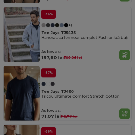
-36%
+1
Tee Jays TJ5435
Hanorac cu fermoar complet Fashion bărbați
As low as:
197,60 lei
309,06 lei
-37%
Tee Jays TJ400
Tricou Ultimate Comfort Stretch Cotton
As low as:
71,07 lei
112,77 lei
-36%