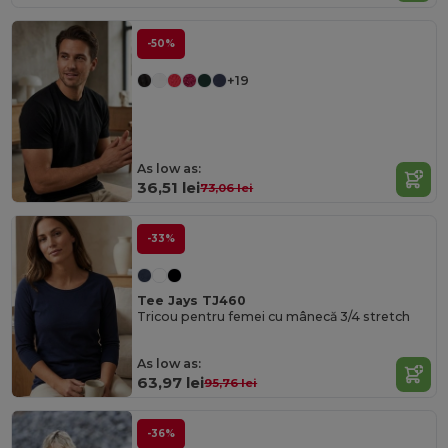
-50%
+19
As low as:
36,51 lei
73,06 lei
-33%
Tee Jays TJ460
Tricou pentru femei cu mânecă 3/4 stretch
As low as:
63,97 lei
95,76 lei
-36%