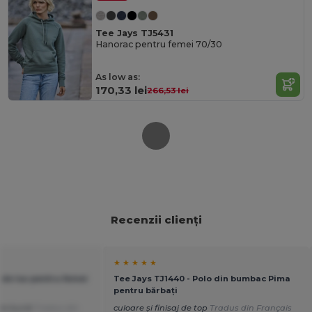
Tee Jays TJ5431
Hanorac pentru femei 70/30
As low as:
170,33 lei
266,53 lei
Recenzii clienți
★ ★ ★ ★ ★
 de lux pentru femei
Tee Jays TJ1440 - Polo din bumbac Pima
pentru bărbați
vire bună
Tradus din
culoare și finisaj de top
Tradus din Français