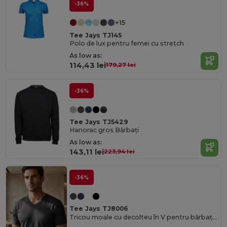
-36%
+15
Tee Jays TJ145
Polo de lux pentru femei cu stretch
As low as:
114,43 lei
179,27 lei
-36%
Tee Jays TJ5429
Hanorac gros Bărbați
As low as:
143,11 lei
223,94 lei
-36%
Tee Jays TJ8006
Tricou moale cu decolteu în V pentru bărbați Fashion