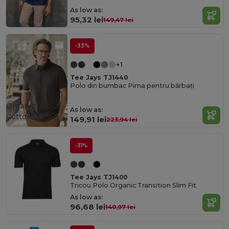
As low as:
95,32 lei
149,47 lei
-33%
+1
Tee Jays TJ1440
Polo din bumbac Pima pentru bărbați
Organic
As low as:
Cotton
149,91 lei
223,94 lei
-31%
Tee Jays TJ1400
Tricou Polo Organic Transition Slim Fit
As low as:
96,68 lei
140,97 lei