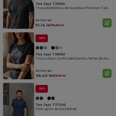
Tee Jays TJ5000
Tricou bărbătesc din bumbac Premium Tailored Fit
As low as:
51,14 lei
76,61 lei
-28%
+1
Tee Jays TJ8050
Tricou clasic confortabil pentru femei din bumbac gros
As low as:
38,40 lei
53,18 lei
-36%
Tee Jays TJ7200
Polo sport de lux bărbați