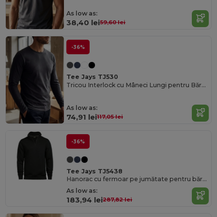
As low as:
38,40 lei
59,60 lei
-36%
Tee Jays TJ530
Tricou Interlock cu Mâneci Lungi pentru Bărbați
As low as:
74,91 lei
117,05 lei
-36%
Tee Jays TJ5438
Hanorac cu fermoar pe jumătate pentru bărbați
As low as:
183,94 lei
287,82 lei