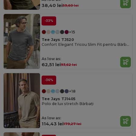
38,40 lei
59,60 lei
-33%
+15
Tee Jays TJ520
Confort Elegant Tricou Slim Fit pentru Bărbați
As low as:
62,51 lei
93,62 lei
-36%
+18
Tee Jays TJ1405
Polo de lux stretch Bărbați
Organic
As low as:
Cotton
114,43 lei
179,27 lei