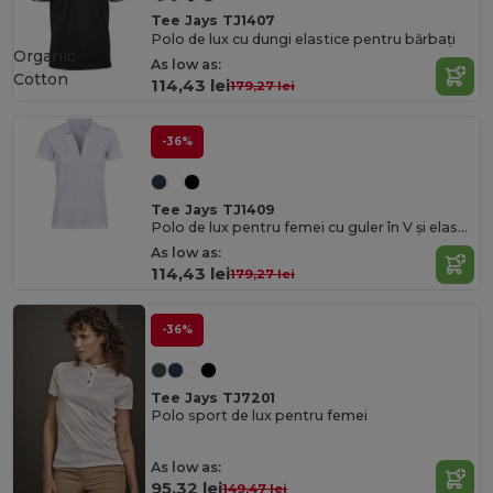
Tee Jays TJ1407
Polo de lux cu dungi elastice pentru bărbați
Organic
As low as:
Cotton
114,43 lei
179,27 lei
-36%
Tee Jays TJ1409
Polo de lux pentru femei cu guler în V și elasticitate
As low as:
114,43 lei
179,27 lei
-36%
Tee Jays TJ7201
Polo sport de lux pentru femei
As low as:
95,32 lei
149,47 lei