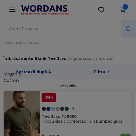
×
Aplicația Wordans
Descarcă app
Prețuri mai bune în aplicație!
Home
Mărci
Tee Jays
Îmbrăcăminte Blank Tee Jays
en gros și cu amănuntul
Sortează după
Filtru
✓
Organic
Cotton
104 results.
-36%
+9
Tee Jays TJ8000
Tricou clasic confortabil din bumbac gros
As low as: