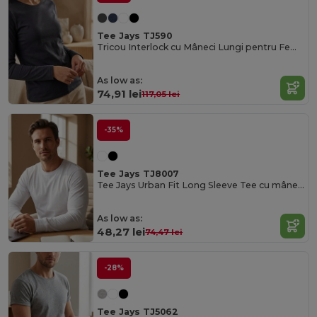
Tee Jays TJ590
Tricou Interlock cu Mâneci Lungi pentru Femei
As low as:
74,91 lei
117,05 lei
-35%
Tee Jays TJ8007
Tee Jays Urban Fit Long Sleeve Tee cu mânecă lungă
As low as:
48,27 lei
74,47 lei
-28%
Tee Jays TJ5062