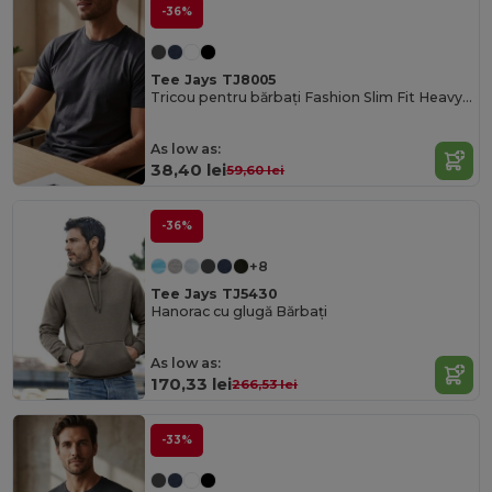
-36%
Tee Jays TJ8005
Tricou pentru bărbați Fashion Slim Fit Heavyweight
As low as:
38,40 lei
59,60 lei
-36%
+8
Tee Jays TJ5430
Hanorac cu glugă Bărbați
As low as:
170,33 lei
266,53 lei
-33%