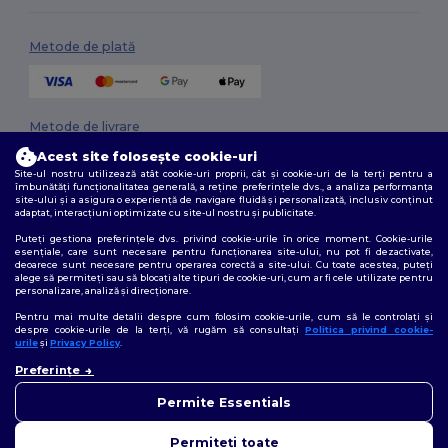
Metode de plată
Metode de livrare
Acest site folosește cookie-uri
Site-ul nostru utilizează atât cookie-uri proprii, cât și cookie-uri de la terți pentru a
îmbunătăți funcționalitatea generală, a reține preferințele dvs., a analiza performanța
site-ului și a asigura o experiență de navigare fluidă și personalizată, inclusiv conținut
adaptat, interacțiuni optimizate cu site-ul nostru și publicitate.
Puteți gestiona preferințele dvs. privind cookie-urile în orice moment. Cookie-urile
esențiale, care sunt necesare pentru funcționarea site-ului, nu pot fi dezactivate,
deoarece sunt necesare pentru operarea corectă a site-ului. Cu toate acestea, puteți
Urmărește-ne
alege să permiteți sau să blocați alte tipuri de cookie-uri, cum ar fi cele utilizate pentru
personalizare, analiză și direcționare.
Pentru mai multe detalii despre cum folosim cookie-urile, cum să le controlați și
despre cookie-urile de la terți, vă rugăm să consultați
Politica privind cookie-
urile
și
Privacy Policy
.
2026. Toate drepturile rezervate
Preferințe
Termeni și condiții
|
Politica de confidențialitate
|
Politica privind cookie-
urile
|
Sitemap
Permite Essentials
Permiteți toate