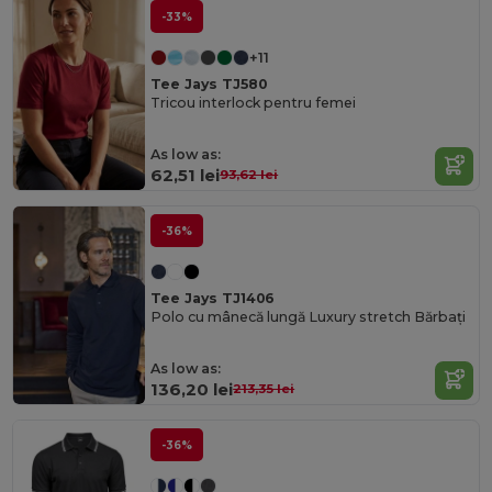
-33%
+11
Tee Jays TJ580
Tricou interlock pentru femei
As low as:
62,51 lei
93,62 lei
-36%
Tee Jays TJ1406
Polo cu mânecă lungă Luxury stretch Bărbați
As low as:
136,20 lei
213,35 lei
-36%