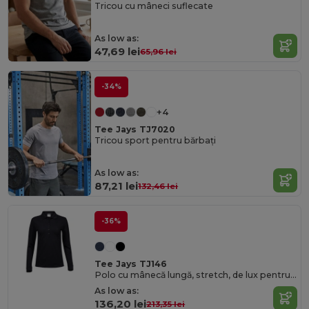
Tricou cu mâneci suflecate
As low as:
47,69 lei
65,96 lei
-34%
+4
Tee Jays TJ7020
Tricou sport pentru bărbați
As low as:
87,21 lei
132,46 lei
-36%
Tee Jays TJ146
Polo cu mânecă lungă, stretch, de lux pentru femei
As low as:
136,20 lei
213,35 lei