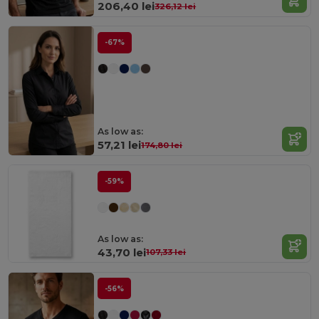
206,40 lei
326,12 lei
-67%
As low as:
57,21 lei
174,80 lei
-59%
As low as:
43,70 lei
107,33 lei
-56%