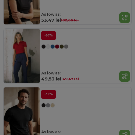
As low as:
53,47 lei
102,66 lei
-67%
As low as:
49,53 lei
149,47 lei
-37%
As low as: