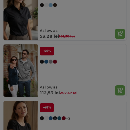
As low as:
53,28 lei
161,38 lei
-46%
As low as:
112,53 lei
207,47 lei
-48%
+2