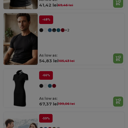
41,42 lei
69,46 lei
-48%
+2
As low as:
54,83 lei
105,43 lei
-66%
As low as:
67,37 lei
199,06 lei
-59%