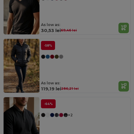
As low as:
30,53 lei
69,46 lei
-58%
As low as:
119,19 lei
286,21 lei
-64%
+2