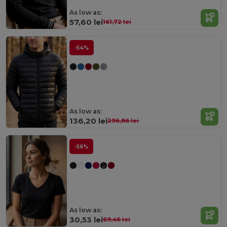
As low as:
57,60 lei
161,72 lei
-54%
As low as:
136,20 lei
296,86 lei
-56%
As low as:
30,53 lei
69,46 lei