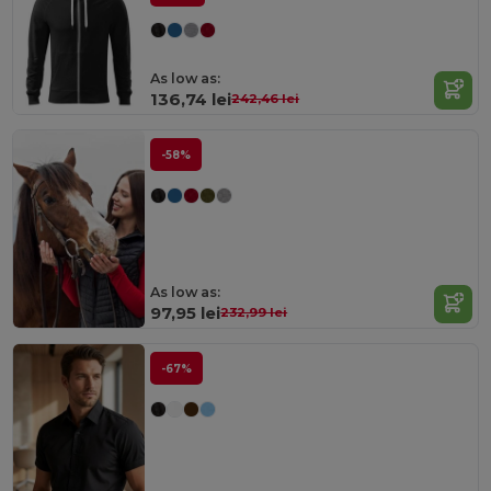
As low as:
136,74 lei
242,46 lei
-58%
As low as:
97,95 lei
232,99 lei
-67%