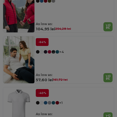
As low as:
104,95 lei
254,28 lei
-64%
+4
As low as:
57,60 lei
161,72 lei
-40%
+1
As low as: