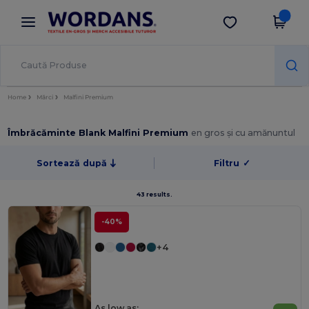
×
Aplicația Wordans
Descarcă app
Prețuri mai bune în aplicație!
Home
Mărci
Malfini Premium
Îmbrăcăminte Blank Malfini Premium
en gros și cu amănuntul
Sortează după
Filtru
✓
43 results.
-40%
+4
As low as: