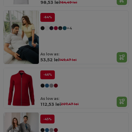
98,53 lei
164,49 lei
-64%
+4
As low as:
53,52 lei
149,47 lei
-46%
As low as:
112,53 lei
207,47 lei
-45%