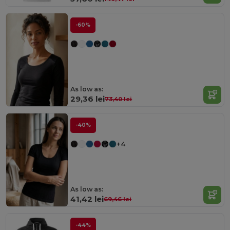
-60%
As low as:
29,36 lei
73,40 lei
-40%
+4
As low as:
41,42 lei
69,46 lei
-44%