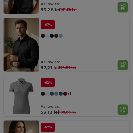
As low as:
53,28 lei
161,38 lei
-67%
As low as:
57,21 lei
174,80 lei
-62%
+1
As low as:
53,13 lei
138,00 lei
-67%