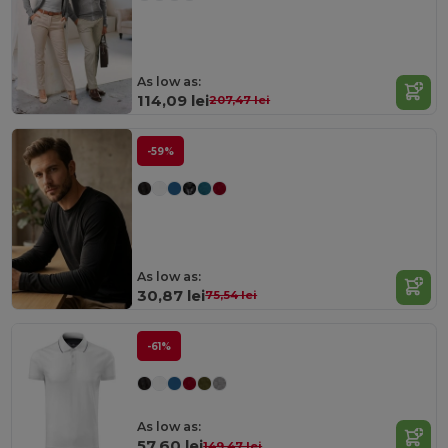
As low as:
114,09 lei
207,47 lei
-59%
As low as:
30,87 lei
75,54 lei
-61%
As low as:
57,60 lei
149,47 lei