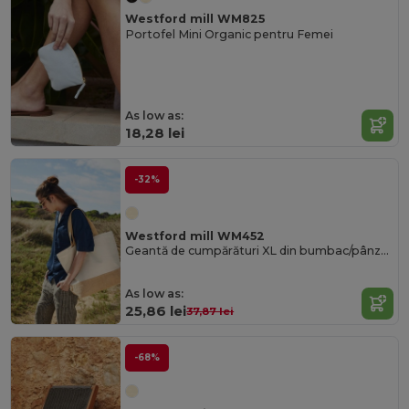
Westford mill WM825
Portofel Mini Organic pentru Femei
As low as:
18,28 lei
-32%
Westford mill WM452
Geantă de cumpărături XL din bumbac/pânză de sac
As low as:
25,86 lei
37,87 lei
-68%