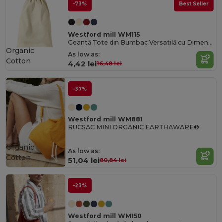
-73%
Best Seller
Westford mill WM115
Geantă Tote din Bumbac Versatilă cu Dimensiuni Personalizabile
Organic
As low as:
Cotton
4,42 lei
16,48 lei
-37%
Westford mill WM881
RUCSAC MINI ORGANIC EARTHAWARE®
Organic
As low as:
Cotton
51,04 lei
80,84 lei
-23%
Westford mill WM150