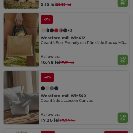
5,15 lei
25,52 lei
-3%
+3
Westford mill WM412
Geantă Eco-Friendly din Pânză de Sac cu Mânere din Bumbac
As low as:
16,48 lei
17,01 lei
-41%
Westford mill WM540
Geantă de accesorii Canvas
As low as:
17,26 lei
29,26 lei