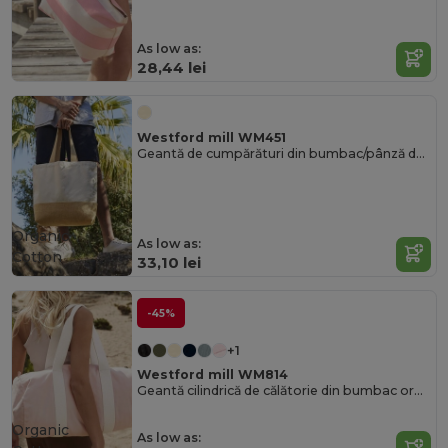
As low as:
28,44 lei
Westford mill WM451
Geantă de cumpărături din bumbac/pânză de sac
Organic
As low as:
Cotton
33,10 lei
-45%
+1
Westford mill WM814
Geantă cilindrică de călătorie din bumbac organic ecologic
Organic
As low as: