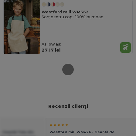
Westford mill WM362
Șorț pentru copii 100% bumbac
As low as:
27,17 lei
Recenzii clienți
★ ★ ★ ★ ★
- Geantă Tote din
Westford mill WM426 - Geantă de