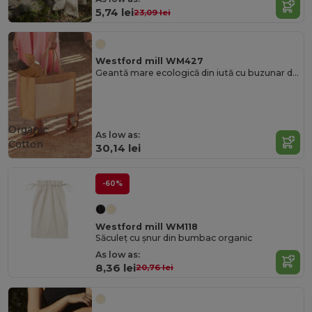
5,74 lei
23,09 lei
Westford mill WM427
Geantă mare ecologică din iută cu buzunar din pânză
Organic
As low as:
Cotton
30,14 lei
-60%
Westford mill WM118
Săculeț cu șnur din bumbac organic
As low as:
8,36 lei
20,76 lei