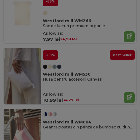
-68%
Westford mill WM266
Sac de lucruri premium organic
As low as:
7,97 lei
24,99 lei
-68%
Best Seller
Westford mill WM530
Husă pentru accesorii Canvas
As low as:
10,99 lei
34,27 lei
Westford mill WM684
Geantă poștaș din pânză de bumbac cu dungi Westford Mill