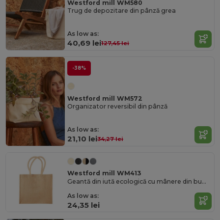
Westford mill WM580
Trug de depozitare din pânză grea
As low as:
40,69 lei
127,45 lei
-38%
Westford mill WM572
Organizator reversibil din pânză
As low as:
21,10 lei
34,27 lei
Westford mill WM413
Geantă din iută ecologică cu mânere din bumbac
As low as:
24,35 lei