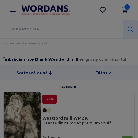
×
Aplicația Wordans
Descarcă app
Prețuri mai bune în aplicație!
Home
Mărci
Westford mill
Îmbrăcăminte Blank Westford mill
en gros și cu amănuntul
Sortează după
Filtru
✓
125 results.
-75%
Westford mill WM216
Geantă din bumbac premium Stuff
As low as: