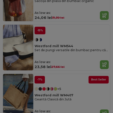
Sacoșă din plasă din bumbac organic
As low as:
24,06 lei
31,30 lei
-15%
Westford mill WM544
Set de pungi versatile din bumbac pentru călătorii și depozitare
As low as:
23,58 lei
27,66 lei
-7%
Best Seller
+5
Westford mill WM407
Geantă Clasică din Jută
Organic
As low as: