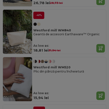
Cotton
26,78 lei
28,73 lei
-41%
Westford mill WM840
Geantă de accesorii Earthaware™ Organic
As low as:
18,81 lei
31,94 lei
Westford mill WM520
Plic din pânză pentru încheietură
Organic
As low as:
Cotton
15,94 lei