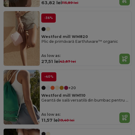
Cotton
63,82 lei
115,89 lei
-36%
Westford mill WM820
Plic de primăvară EarthAware™ organic
As low as:
27,51 lei
42,87 lei
-40%
+20
Westford mill WM110
Geantă de sală versatilă din bumbac pentru sport și evenimente
Organic
As low as:
Cotton
11,57 lei
19,40 lei