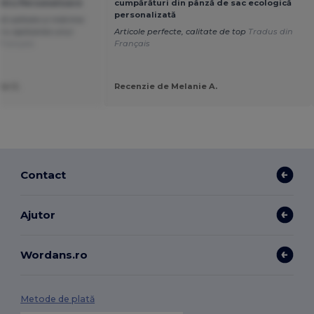
ntru Personalizare
cumpărături din pânză de sac ecologică
personalizată
ă calitate și mărime
tru aplicarea unui
Articole perfecte, calitate de top
Tradus din
Français
Français
ie G.
Recenzie de Melanie A.
Contact
Ajutor
Wordans.ro
Metode de plată