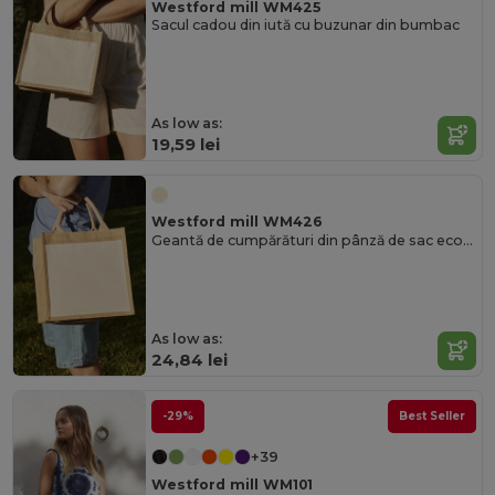
Westford mill WM425
Sacul cadou din iută cu buzunar din bumbac
As low as:
19,59 lei
Westford mill WM426
Geantă de cumpărături din pânză de sac ecologică personalizată
As low as:
24,84 lei
-29%
Best Seller
+39
Westford mill WM101