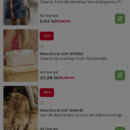
Geantă Tote din Bumbac Versatilă pentru Personalizare
As low as:
9,62 lei
13,56 lei
-22%
Westford mill WM552
Geantă de machiaj multi-funcțională
As low as:
23,58 lei
30,09 lei
-80%
Westford mill WM415
Saci de depozitare cu șnur din pânză ecologică
As low as: