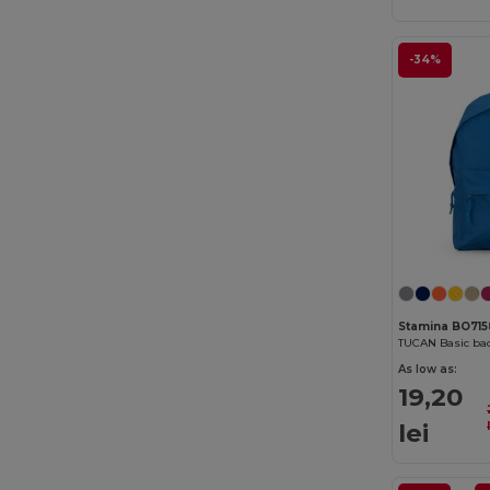
K-up
(180)
-34%
Kariban
(402)
Kariban Premium
(53)
Karlowsky
(41)
Kimood
(263)
Korntex
(35)
Label Serie
(11)
Larkwood
(26)
Stamina BO715
Lee
(5)
As low as:
Malfini
(186)
19,20
lei
Malfini Premium
(43)
Mantis
(29)