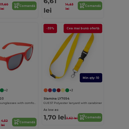
6,61
17,60
14,63
Comandă
Comandă
lei
lei
lei
-35%
Cea mai bună ofertă
Min qty: 10
+2
+2
103
Stamina LY7054
ARIEL Classic sunglasses with comfortable frame in matt finish and UV400 protection lenses
GUEST Polyester lanyard with carabiner
As low as:
1,70 lei
Comandă
2,62 lei
4,52
Comandă
lei