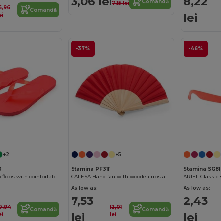
3,06 lei
8,22
Comandă
7,15 lei
6,96
Comandă
lei
ei
-37%
-46%
+2
+5
0
Stamina PF3111
Stamina SG8
KALAY Beach flip flops with comfortable PE sole and matching straps
CALESA Hand fan with wooden ribs and polyester fabric
As low as:
As low as:
7,53
2,43
0,94
12,01
Comandă
Comandă
lei
lei
ei
lei