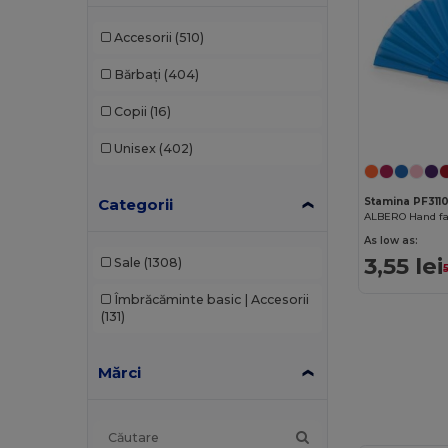
Accesorii
(510)
Bărbați
(404)
Copii
(16)
Unisex
(402)
Categorii
Stamina PF311
As low as:
3,55 lei
Sale
(1308)
Îmbrăcăminte basic | Accesorii
(131)
Mărci