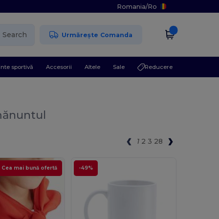
Romania
/
Ro
Search
Urmărește Comanda
nte sportivă
Accesorii
Altele
Sale
Reducere
mănuntul
1
2
3
28
Cea mai bună ofertă
-49%