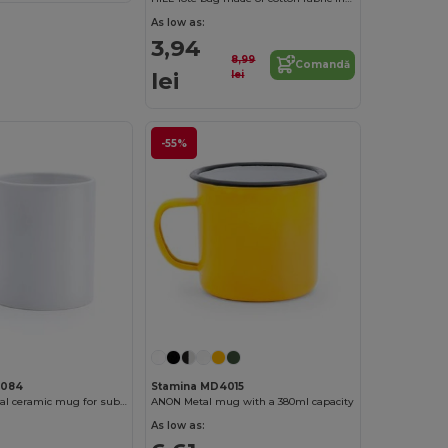
As low as:
3,94
8,99
Comandă
lei
lei
-55%
4084
Stamina MD4015
MARANG Special ceramic mug for sublimation with a capacity of 250 ml
ANON Metal mug with a 380ml capacity
As low as: