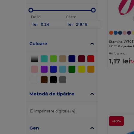
De la
Către
lei
lei
Stamina LY705
Culoare
HOST Polyester 
As low as:
1,17 lei
11
Metodă de tipărire
Imprimare digitală
(4)
-40%
Gen