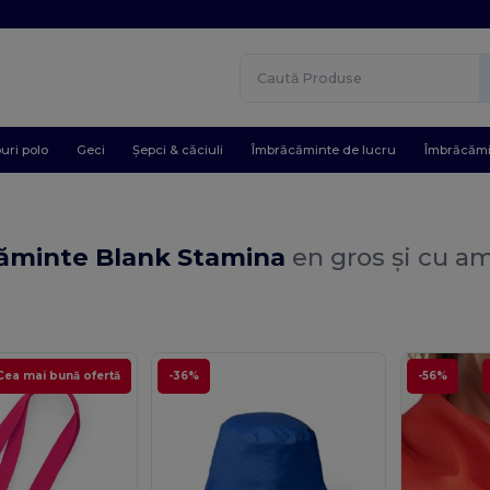
uri polo
Geci
Șepci & căciuli
Îmbrăcăminte de lucru
Îmbrăcămi
ăminte Blank Stamina
en gros și cu a
.
Cea mai bună ofertă
-36%
-56%