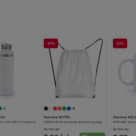
-57%
-53%
+2
+8
040
Stamina BO7114
Stamina MD
le with 500 ml capacity
HAMELIN All-purpose drawstring bag
As low as:
As low as: