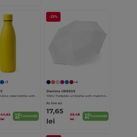
-25%
+3
+4
25
Stamina UM5606
TAREK 304 stainless steel bottle with matte finish
YAKU Foldable umbrella with matching pouch
As low as:
17,65
44,62
23,48
Comandă
Comandă
lei
lei
lei