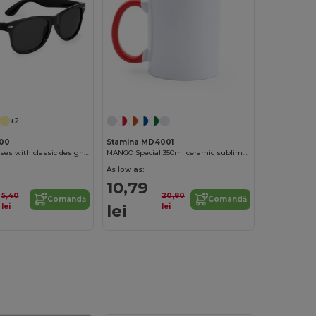
+2
100
Stamina MD4001
BRISA Sunglasses with classic design in gloss finish and UV400 protection
MANGO Special 350ml ceramic sublimation mug
As low as:
10,79
5,40
20,80
Comandă
Comandă
lei
lei
lei