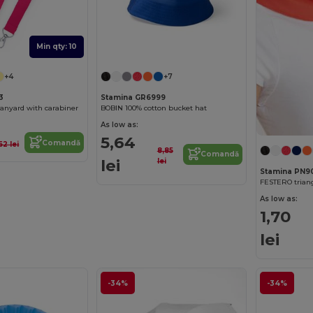
Min qty: 10
+4
+7
3
Stamina GR6999
lanyard with carabiner
BOBIN 100% cotton bucket hat
As low as:
5,64
Comandă
,62 lei
8,85
Comandă
lei
lei
Stamina PN9
FESTERO triang
As low as:
1,70
lei
-34%
-34%