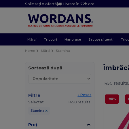
Solicitați o ofertă
|
Livrare în 72h ore
Mărci
Tricouri
Hanorace
Sacoșe și genți
Trico
Home
Mărci
Stamina
Îmbrăc
Sortează după
1450 results
Filtre
« Reset
-90%
Selectat
1450 results.
Stamina
Preț