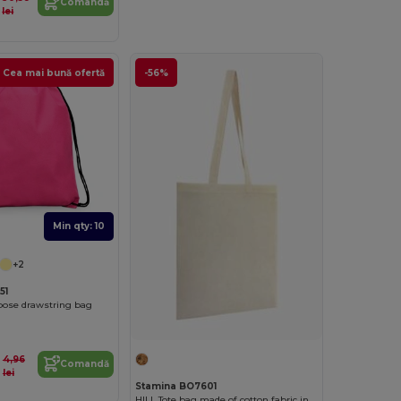
Comandă
lei
Cea mai bună ofertă
-56%
Min qty: 10
+2
51
pose drawstring bag
4,96
Comandă
lei
Stamina BO7601
HILL Tote bag made of cotton fabric in natural colour