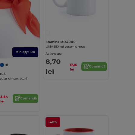
Stamina MD4000
LIMA 350 ml ceramic mug
Min qty: 100
As low as:
8,70
17,16
+8
Comandă
lei
lei
003
ular unisex scarf
3,84
Comandă
lei
-48%