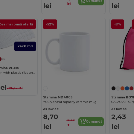
Comandă
lei
lei
lei
Cea mai bună ofertă
-52%
-51%
Pack x50
+5
mina PF3110
ALBERO Hand fan with plastic ribs and polyester fabric
lei
296,52 lei
Stamina MD4005
Stamina BO71
YUCA 370ml capacity ceramic mug
CALAO All-pur
As low as:
As low as:
8,70
2,43
18,28
Comandă
lei
lei
lei