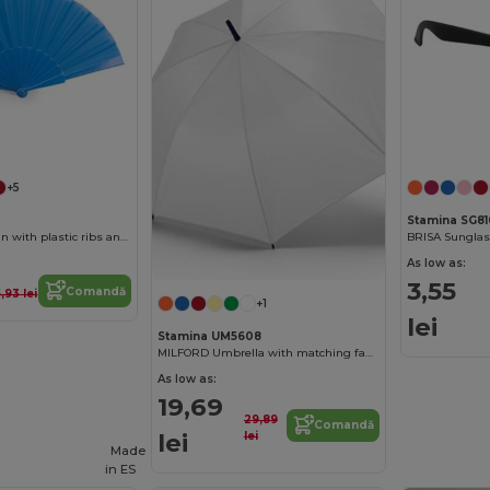
+5
0
Stamina SG8
ALBERO Hand fan with plastic ribs and polyester fabric
As low as:
3,55
Comandă
5,93 lei
+1
lei
Stamina UM5608
MILFORD Umbrella with matching fabric and handle
As low as:
19,69
29,89
Comandă
lei
lei
Made
in
ES