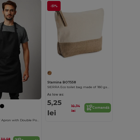
-51%
Stamina BO7558
SIERRA Eco toilet bag made of 180 gsm cotton and jute in natural colour
As low as:
5,25
10,74
Comandă
lei
lei
Premium Chef Apron with Double Pocket and Tie-Straps
30,58