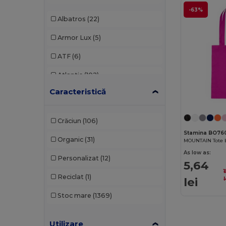
-63%
Albatros
(22)
Armor Lux
(5)
ATF
(6)
Atlantis
(102)
Caracteristică
Atlantis Headwear
(12)
AWDis
(29)
Crăciun
(106)
AWDis Just Hoods
(24)
Stamina BO76
Organic
(31)
AWDis So Denim
(10)
As low as:
Personalizat
(12)
5,64
B&C
(176)
Reciclat
(1)
lei
l
B&C Pro
(11)
Stoc mare
(1369)
Babybugz
(24)
Utilizare
Bag Base
(119)