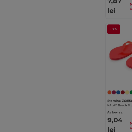
7,87
1
Fruit of the Loom
(163)
lei
l
Fruit of the Loom Vintage
(4)
GiftRetail
(1400)
-17%
Gildan
(82)
Henbury
(37)
Herock
(64)
iDeal Basic Brand
(37)
Jack&Jones
(6)
JHK
(75)
Stamina ZS815
JSP
(22)
As low as:
Just Cool
(36)
9,04
1
Just T's
(3)
lei
l