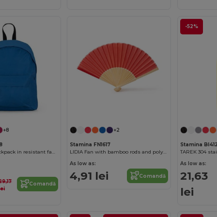
-52%
+8
+2
8
Stamina FN1617
Stamina BI41
TUCAN Basic backpack in resistant fabric
LIDIA Fan with bamboo rods and polyester fabric
As low as:
As low as:
4,91 lei
21,63
Comandă
29,17
Comandă
lei
lei