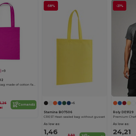
-58%
-21%
+9
02
MOUNTAIN Tote bag made of cotton fabric in different colours
15,26
+6
Comandă
ei
Stamina BO7506
Roly DE9129
CREST Heat-sealed bag without gusset
As low as:
As low as:
1,46
24,21
3,50