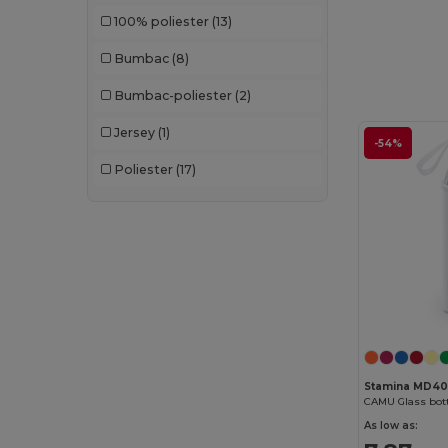
100% poliester
(13)
Clubclass
(20)
Bumbac
(8)
Craghoppers
(13)
Bumbac-poliester
(2)
Crocs
(3)
Jersey
(1)
Dickies
(8)
-54%
Poliester
(17)
Dickies Medical
(5)
Ecologie
(4)
Estex
(12)
Et si on l'appelait Francis
(3)
EXCD by Promodoro
(4)
Finden & Hales
(11)
Stamina MD4
Flexfit
(58)
CAMU Glass bott
As low as:
Front row
(20)