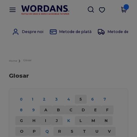
×
Aplicația Wordans
Descarcă app
Prețuri mai bune în aplicație!
Despre noi
Metode de plată
Metode de livr
Glosar
Home
Glosar
0
1
2
3
4
5
6
7
8
9
A
B
C
D
E
F
G
H
I
J
K
L
M
N
O
P
Q
R
S
T
U
V