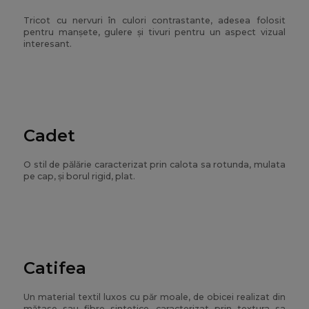
Tricot cu nervuri în culori contrastante, adesea folosit
pentru manșete, gulere și tivuri pentru un aspect vizual
interesant.
Cadet
O stil de pălărie caracterizat prin calota sa rotunda, mulata
pe cap, și borul rigid, plat.
Catifea
Un material textil luxos cu păr moale, de obicei realizat din
mătase sau fibre sintetice, caracterizat prin textura sa