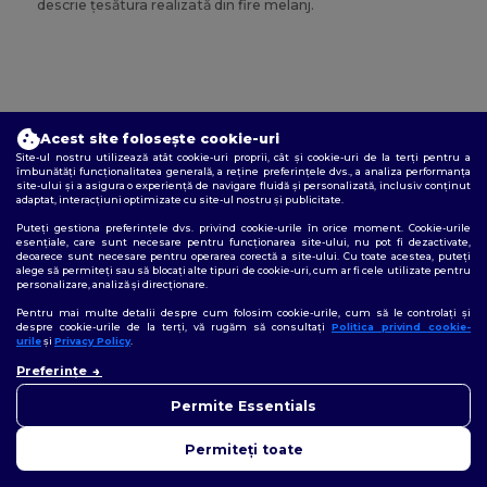
descrie țesătura realizată din fire melanj.
Acest site folosește cookie-uri
Site-ul nostru utilizează atât cookie-uri proprii, cât și cookie-uri de la terți pentru a
I
îmbunătăți funcționalitatea generală, a reține preferințele dvs., a analiza performanța
site-ului și a asigura o experiență de navigare fluidă și personalizată, inclusiv conținut
adaptat, interacțiuni optimizate cu site-ul nostru și publicitate.
Puteți gestiona preferințele dvs. privind cookie-urile în orice moment. Cookie-urile
esențiale, care sunt necesare pentru funcționarea site-ului, nu pot fi dezactivate,
deoarece sunt necesare pentru operarea corectă a site-ului. Cu toate acestea, puteți
alege să permiteți sau să blocați alte tipuri de cookie-uri, cum ar fi cele utilizate pentru
Imprimare prin sublimare
personalizare, analiză și direcționare.
Pentru mai multe detalii despre cum folosim cookie-urile, cum să le controlați și
despre cookie-urile de la terți, vă rugăm să consultați
Politica privind cookie-
Metodă de imprimare textilă care constă în imprimarea
urile
și
Privacy Policy
.
imaginii dorite pe o hârtie specială, folosind cernele de
👋
Bună
sublimare. Hârtia este apoi presată cu o presă fierbinte pe
Preferințe
Dacă aveți întrebări sau
materialul textil, asigurând astfel că cerneala este injectată
nelămuriri, ne puteți contacta
direct în țesătură. Astfel, imaginea nu este deasupra (ca în
Permite Essentials
în orice moment. Chatbot-ul
cazul flocking-ului) materialului textil, ci este în interiorul
nostru este aici pentru a vă
acestuia.
Permiteți toate
ajuta.