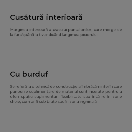
Cusătură interioară
Marginea interioară a cracului pantalonilor, care merge de
la furcă până la tiv, indicând lungimea piciorului
Cu burduf
Se referă la o tehnică de construcție a îmbrăcămintei în care
panourile suplimentare de material sunt inserate pentru a
oferi spațiu suplimentar, flexibilitate sau întărire în zone
cheie, cum ar fi sub brațe sau în zona inghinală.