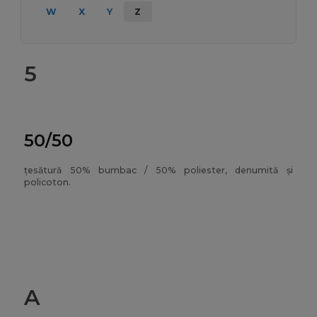
W
X
Y
Z
5
50/50
țesătură 50% bumbac / 50% poliester, denumită și
policoton.
A