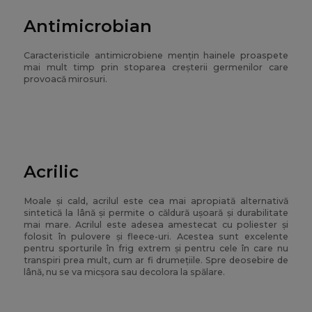
Antimicrobian
Caracteristicile antimicrobiene mențin hainele proaspete
mai mult timp prin stoparea creșterii germenilor care
provoacă mirosuri.
Acrilic
Moale și cald, acrilul este cea mai apropiată alternativă
sintetică la lână și permite o căldură ușoară și durabilitate
mai mare. Acrilul este adesea amestecat cu poliester și
folosit în pulovere și fleece-uri. Acestea sunt excelente
pentru sporturile în frig extrem și pentru cele în care nu
transpiri prea mult, cum ar fi drumețiile. Spre deosebire de
lână, nu se va micșora sau decolora la spălare.