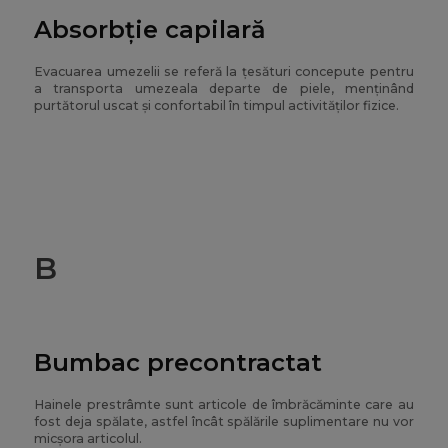
Absorbție capilară
Evacuarea umezelii se referă la țesături concepute pentru
a transporta umezeala departe de piele, menținând
purtătorul uscat și confortabil în timpul activităților fizice.
B
Bumbac precontractat
Hainele prestrâmte sunt articole de îmbrăcăminte care au
fost deja spălate, astfel încât spălările suplimentare nu vor
micșora articolul.