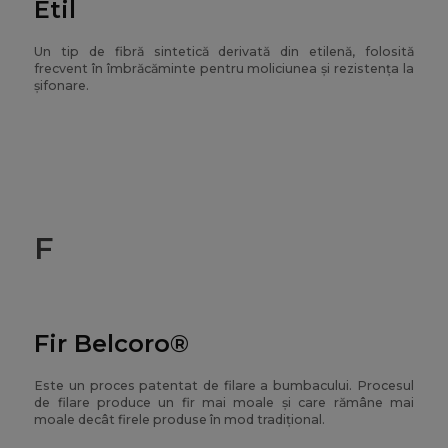
Etil
Un tip de fibră sintetică derivată din etilenă, folosită
frecvent în îmbrăcăminte pentru moliciunea și rezistența la
șifonare.
F
Fir Belcoro®
Este un proces patentat de filare a bumbacului. Procesul
de filare produce un fir mai moale și care rămâne mai
moale decât firele produse în mod tradițional.