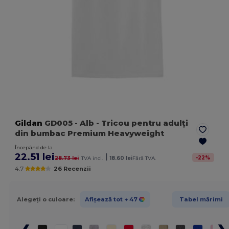
Gildan
GD005
- Alb
- Tricou pentru adulți
din bumbac Premium Heavyweight
Începând de la
22.51 lei
|
-
22
%
28.73 lei
TVA incl.
18.60 lei
Fără TVA.
4.7
26 Recenzii
Alegeți o culoare:
Afișează tot
+ 47
Tabel mărimi