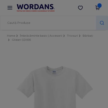
×
Aplicația Wordans
Descarcă app
Prețuri mai bune în aplicație!
Home
Îmbrăcăminte basic | Accesorii
Tricouri
Bărbați
Gildan GD005