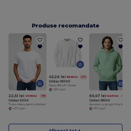
Produse recomandate
45,26 lei
85,36 lei
-47%
Gildan 18000
Heavy Blend™ Sweat
+28 Culori
22,51 lei
60,47 lei
47,78 lei
123,71 lei
-53%
-51%
Gildan 5000
Gildan 18500
Tricou Heavy pentru bărbați
Hanorac cu glugă Ultra Soft Heavy Blend
+47 Culori
+37 Culori
Afișează tot