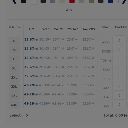
Alb
Mai
Mărime
Stoc
Cantitat
1-7
8-23
24-71
72-143
144-287
288 +
mult
+
32.67
30.43
28.14
25.91
23.67
22.51
lei
lei
lei
lei
lei
lei
S
4976
+
32.67
30.43
28.14
25.91
23.67
22.51
lei
lei
lei
lei
lei
lei
M
10085
+
32.67
30.43
28.14
25.91
23.67
22.51
lei
lei
lei
lei
lei
lei
L
10644
+
32.67
30.43
28.14
25.91
23.67
22.51
lei
lei
lei
lei
lei
lei
XL
5681
+
32.67
30.43
28.14
25.91
23.67
22.51
lei
lei
lei
lei
lei
lei
2XL
2667
+
49.29
45.89
42.48
39.08
35.68
33.98
lei
lei
lei
lei
lei
lei
3XL
412
+
49.29
45.89
42.48
39.08
35.68
33.98
lei
lei
lei
lei
lei
lei
4XL
134
+
49.29
45.89
42.48
39.08
35.68
33.98
lei
lei
lei
lei
lei
lei
5XL
145
Selecții:
0
Total:
0.00 le