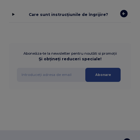
Care sunt instrucțiunile de îngrijire?
Aboneăza-te la newsletter pentru noutăti si promoții
Și obțineți reduceri speciale!
Abonare