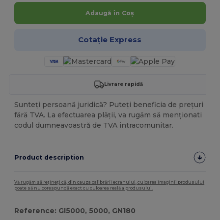
Adaugă în Coș
Cotație Express
Livrare rapidă
Sunteți persoană juridică? Puteți beneficia de prețuri
fără TVA. La efectuarea plății, va rugăm să menționati
codul dumneavoastră de TVA intracomunitar.
Product description
Vă rugăm să rețineți că, din cauza calibrării ecranului, culoarea imaginii produsului
poate să nu corespundă exact cu culoarea reală a produsului.
Reference: GI5000, 5000, GN180