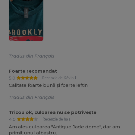
Tradus din Français
Foarte recomandat
5.0
Recenzie de Kévin J.
Calitate foarte bună și foarte ieftin
Tradus din Français
Tricou ok, culoarea nu se potrivește
4.0
Recenzie de ha s.
Am ales culoarea "Antique Jade dome", dar am
primit unul albastru.