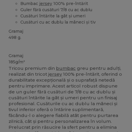
Bumbac
jersey
100% pre-întărit
Guler fără cusături 7/8 cu ac dublu
Cusături întărite la gât și umeri
Cusături cu ac dublu la mâneci și tiv
Gramaj
498 g.
Personalizat
Stoc mare
Gramaj
185g/m²
Tricou premium din
bumbac
greu pentru adulți,
realizat din tricot
jersey
100% pre-întărit, oferind o
durabilitate excepțională și o suprafață netedă
pentru imprimare. Acest articol robust dispune
de un guler fără cusături de 7/8 cu ac dublu și
cusături întărite la gât și umeri pentru un finisaj
profesional. Cusăturile cu ac dublu la mâneci și
tivul inferior oferă o întărire suplimentară,
făcându-l o alegere fiabilă atât pentru purtarea
zilnică, cât și pentru personalizarea în volum.
Prelucrat prin răsucire la sfert pentru a elimina