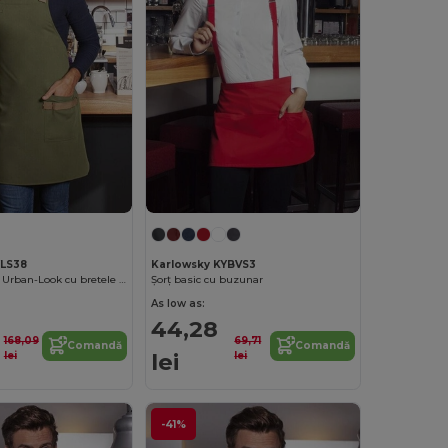
YLS38
Karlowsky KYBVS3
Șorț cu pieptar Urban-Look cu bretele încrucișate și buzunar
Șorț basic cu buzunar
As low as:
44,28
168,09
69,71
Comandă
Comandă
lei
lei
lei
-41%