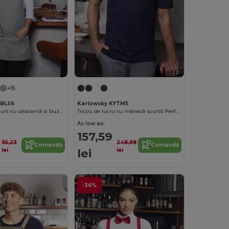
+15
YBLS6
Karlowsky KYTM5
Șorț de bază scurt cu cataramă și buzunar
Tricou de lucru cu mânecă scurtă Performance
As low as:
157,59
95,23
248,98
Comandă
Comandă
lei
lei
lei
-36%