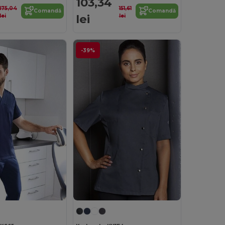
103,34
175,04
151,61
Comandă
Comandă
lei
lei
lei
-39%