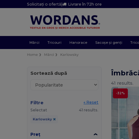
Solicitați o ofertă
|
Livrare în 72h ore
Mărci
Tricouri
Hanorace
Sacoșe și genți
Trico
Home
Mărci
Karlowsky
Îmbrăc
Sortează după
41 results.
-32%
Filtre
« Reset
Selectat
41 results.
Karlowsky
Preț