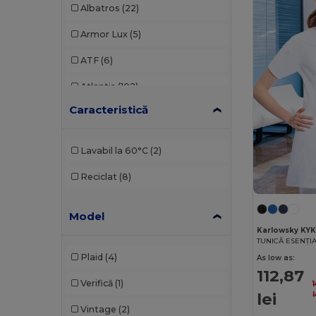
Albatros
(22)
Armor Lux
(5)
ATF
(6)
Atlantis
(102)
Caracteristică
Atlantis Headwear
(12)
AWDis
(29)
Lavabil la 60°C
(2)
AWDis Just Hoods
(24)
Reciclat
(8)
AWDis So Denim
(10)
Model
B&C
(176)
Karlowsky KY
B&C Pro
(11)
Plaid
(4)
As low as:
Babybugz
(24)
112,87
Verifică
(1)
lei
Bag Base
(119)
l
Vintage
(2)