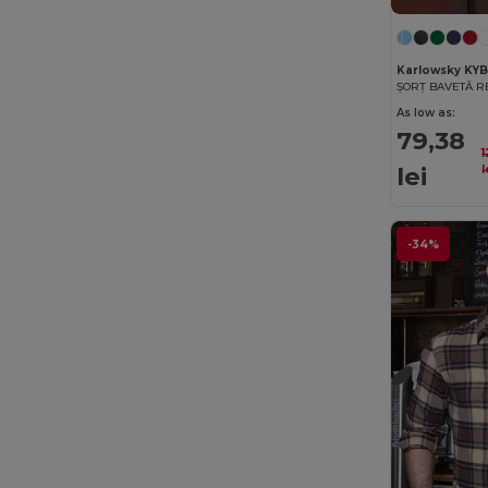
Kariban
(402)
Karlowsky KY
Kariban Premium
(53)
As low as:
Karlowsky
(41)
79,38
Kimood
(263)
lei
l
Korntex
(35)
Label Serie
(11)
-34%
Larkwood
(26)
Lee
(5)
Malfini
(186)
Malfini Premium
(43)
Mantis
(29)
Mumbles
(30)