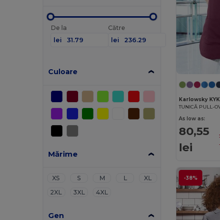
De la
Către
lei
lei
Culoare
Karlowsky KY
TUNICĂ PULL-O
As low as:
80,55
lei
Mărime
XS
S
M
L
XL
-38%
2XL
3XL
4XL
Gen