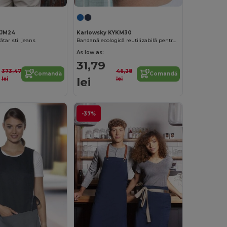
YJM24
Karlowsky KYKM30
tar stil jeans
Bandană ecologică reutilizabilă pentru gât.
As low as:
9
31,79
373,47
46,28
Comandă
Comandă
lei
lei
lei
-37%