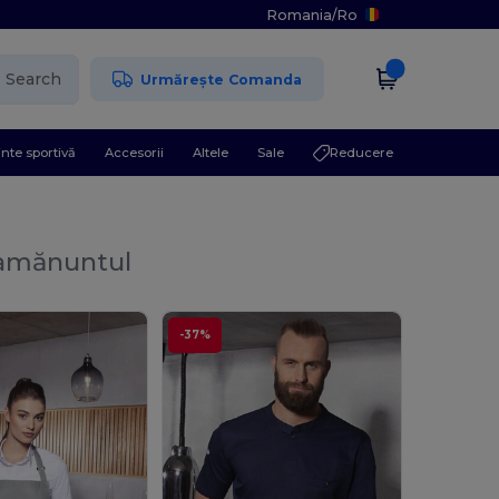
Romania
/
Ro
Search
Urmărește Comanda
nte sportivă
Accesorii
Altele
Sale
Reducere
 amănuntul
-37%