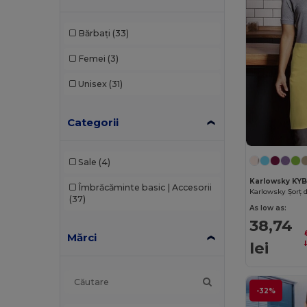
Bărbați
(33)
Femei
(3)
Unisex
(31)
Categorii
Sale
(4)
Karlowsky KY
Îmbrăcăminte basic | Accesorii
(37)
As low as:
38,74
Mărci
lei
-32%