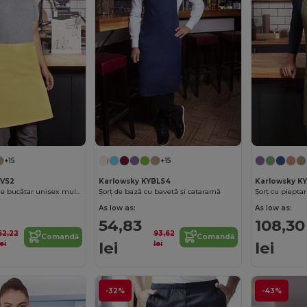
+15
+15
BVS2
Karlowsky KYBLS4
Karlowsky K
Karlowsky Șorț de bucătar unisex multicolor
Șorț de bază cu bavetă și cataramă
As low as:
As low as:
54,83
108,30
62,22
93,62
Comandă
Comandă
lei
lei
lei
lei
-32%
-43%