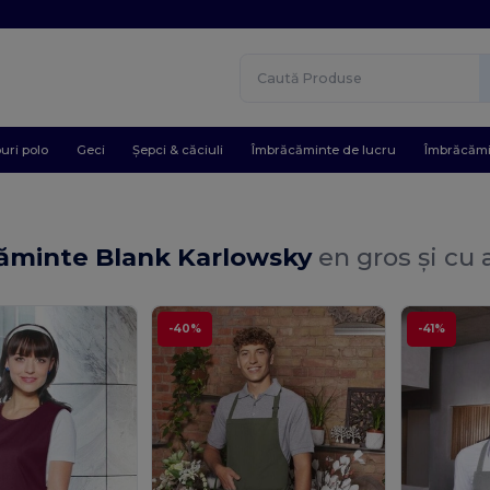
uri polo
Geci
Șepci & căciuli
Îmbrăcăminte de lucru
Îmbrăcămi
ăminte Blank Karlowsky
en gros și cu
-40%
-41%