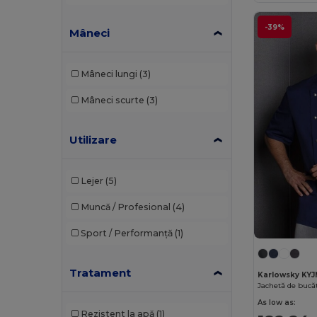
Bagbase
(42)
-39%
Mâneci
Bata Industrials
(12)
Beechfield
(268)
Mâneci lungi
(3)
Bella+Canvas
(19)
Mâneci scurte
(3)
Black&Match
(17)
Brook Taverner
(42)
Utilizare
Buff
(3)
Lejer
(5)
Build Your Brand
(98)
Muncă / Profesional
(4)
Carhartt
(12)
Sport / Performanță
(1)
Caterpillar
(2)
CG International
(3)
Tratament
Karlowsky KYJ
Jachetă de bucă
Cherokee
(4)
As low as:
Rezistent la apă
(1)