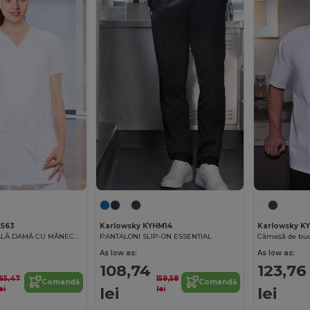
KS63
Karlowsky KYHM14
Karlowsky K
TUNICĂ ESENȚIALĂ DAMĂ CU MÂNECĂ SCURTĂ
PANTALONI SLIP-ON ESSENTIAL
Cămașă de buc
As low as:
As low as:
108,74
123,76
165,47
159,58
Comandă
Comandă
lei
lei
ei
lei