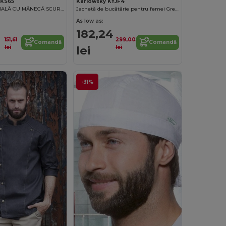
YKS65
Karlowsky KYJF4
TUNICĂ ESENȚIALĂ CU MÂNECĂ SCURTĂ PENTRU BĂRBAȚI CU ÎMBRĂCARE RAPIDĂ
Jachetă de bucătărie pentru femei Greta
As low as:
182,24
151,61
299,00
Comandă
Comandă
lei
lei
lei
-31%