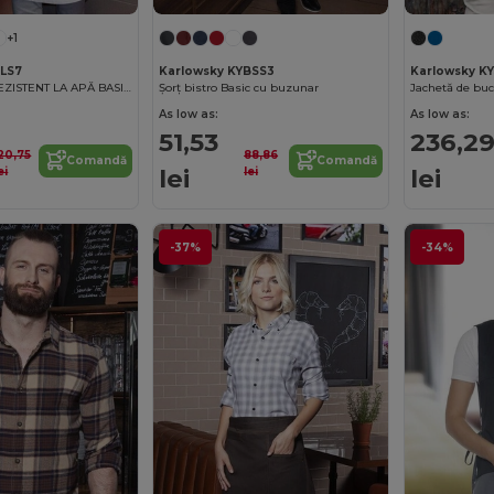
+1
BLS7
Karlowsky KYBSS3
Karlowsky K
ȘORȚ BAVETĂ REZISTENT LA APĂ BASIC CU CATARAMĂ
Șorț bistro Basic cu buzunar
Jachetă de bucă
As low as:
As low as:
51,53
236,2
120,75
88,86
Comandă
Comandă
lei
lei
ei
lei
-37%
-34%