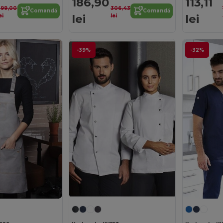
186,90
113,11
299,00
306,43
Comandă
Comandă
lei
lei
ei
lei
-39%
-32%