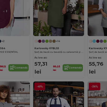
+2
+14
KS64
Karlowsky KYBLS5
Karlowsky K
VER ESSENTIAL
Șorț de bază cu bavetă cu cataramă și buzunar
As low as:
As low as:
57,31
55,76
118,12
95,23
Comandă
Comandă
lei
lei
lei
lei
-41%
-36%