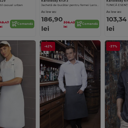
LS29
Karlowsky KYJF3
Karlowsky K
stil casual urban
Jachetă de bucătar pentru femei Larissa
As low as:
As low as:
186,90
103,34
149,47
306,43
Comandă
Comandă
lei
lei
ei
lei
-42%
-37%