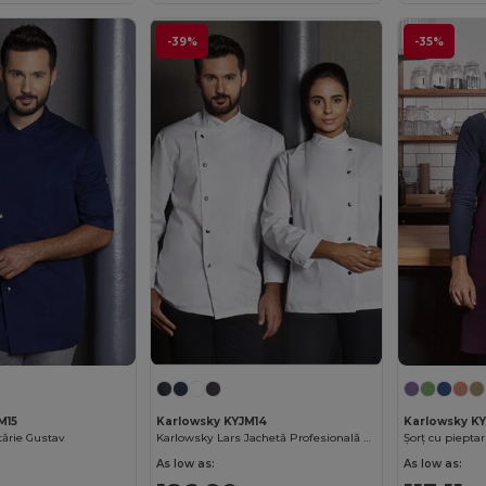
-39%
-35%
M15
Karlowsky KYJM14
Karlowsky K
tărie Gustav
Karlowsky Lars Jachetă Profesională de Bucătar
As low as:
As low as: