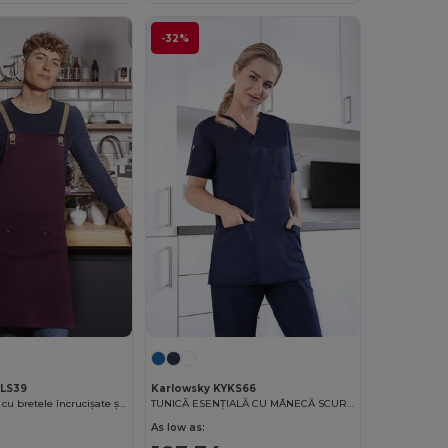
-32%
YLS39
Karlowsky KYKS66
Șorț cu pieptar cu bretele încrucișate și buzunar
TUNICĂ ESENȚIALĂ CU MÂNECĂ SCURTĂ PENTRU FEMEI
As low as: