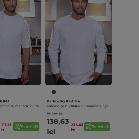
YBJM3
Karlowsky KYBJM4
ătărie cu mânecă scurtă
Cămașă de bucătărie cu mânecă lungă
As low as:
138,63
218,65
234,05
Comandă
Comandă
lei
lei
lei