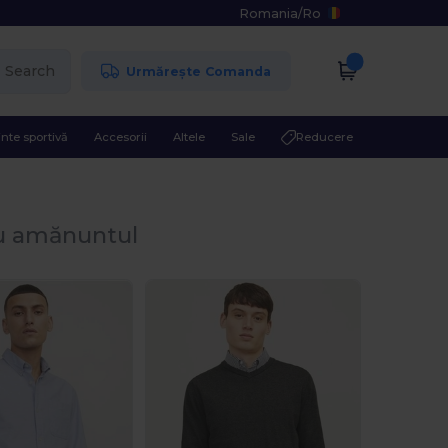
Romania
/
Ro
Search
Urmărește Comanda
nte sportivă
Accesorii
Altele
Sale
Reducere
cu amănuntul