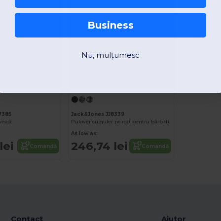
Business
Nu, mulțumesc
7385
Jack&Jones JJ8339
ască
Pulover cu guler pe gât pentru bărbați
As low as:
lei
246,74 lei
Comandă
Comandă
Contact
Ajutor