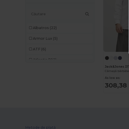
Albatros
(22)
Armor Lux
(5)
ATF
(6)
Atlantis
(102)
Jack&Jones JJ
Atlantis Headwear
(12)
Cămașă bărbăte
As low as:
AWDis
(29)
308,38 
AWDis Just Hoods
(24)
AWDis So Denim
(10)
B&C
(176)
B&C Pro
(11)
Metode de plată