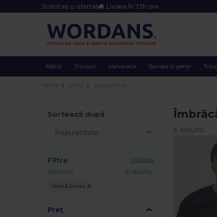
Solicitați o ofertă
|
Livrare în 72h ore
Mărci
Tricouri
Hanorace
Sacoșe și genți
Trico
Home
Mărci
Jack&Jones
Îmbrăc
Sortează după
6 results.
Filtre
« Reset
Selectat
6 results.
Jack&Jones
Preț