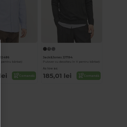
JJ2486
Jack&Jones JJ7194
 pentru bărbați
Pulover cu decolteu în V pentru bărbați
As low as:
lei
185,01 lei
Comandă
Comandă