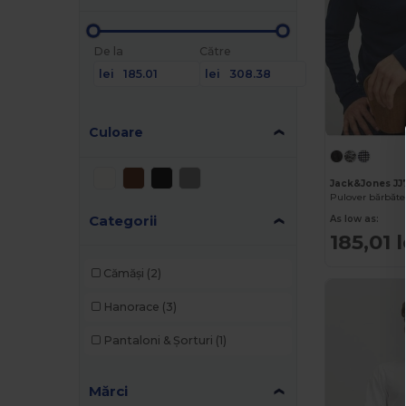
De la
Către
lei
lei
Culoare
Jack&Jones JJ
Pulover bărbăte
Categorii
As low as:
185,01 l
Cămăși
(2)
Hanorace
(3)
Pantaloni & Șorturi
(1)
Mărci