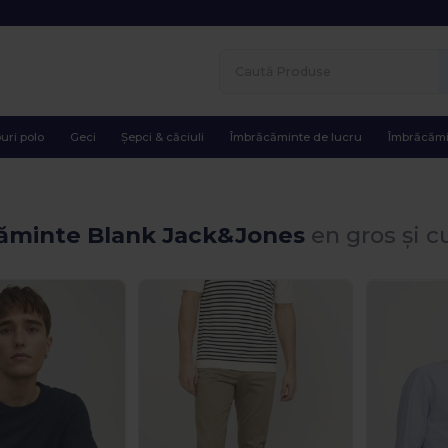
uri polo
Geci
Șepci & căciuli
Îmbrăcăminte de lucru
Îmbrăcămi
ăminte Blank Jack&Jones
en gros și 