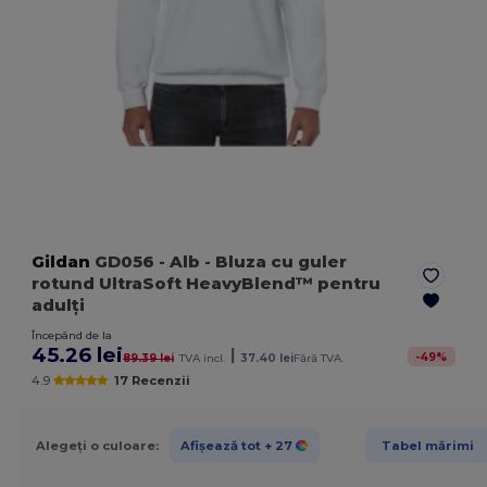
Gildan
GD056
- Alb
- Bluza cu guler
rotund UltraSoft HeavyBlend™ pentru
adulți
Începând de la
45.26 lei
|
-
49
%
89.39 lei
TVA incl.
37.40 lei
Fără TVA.
4.9
17 Recenzii
Alegeți o culoare:
Afișează tot
+ 27
Tabel mărimi