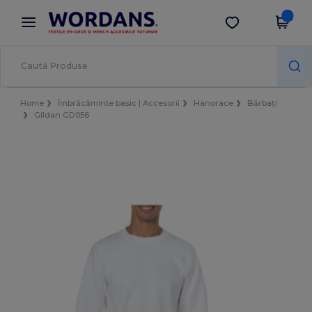
×
Aplicația Wordans
Descarcă app
Prețuri mai bune în aplicație!
Home
Îmbrăcăminte basic | Accesorii
Hanorace
Bărbați
Gildan GD056