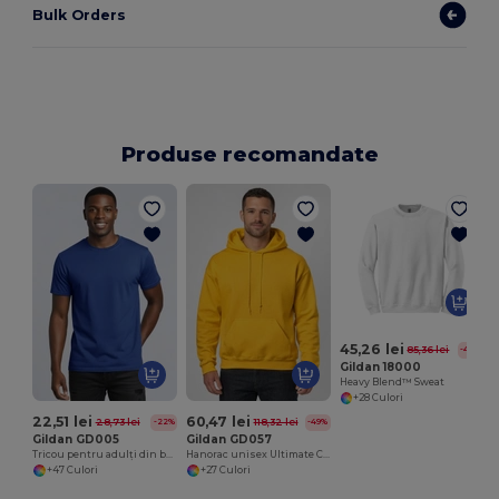
Bulk Orders
Produse recomandate
45,26 lei
85,36 lei
-47%
Gildan 18000
Heavy Blend™ Sweat
+28 Culori
22,51 lei
60,47 lei
28,73 lei
118,32 lei
-22%
-49%
Gildan GD005
Gildan GD057
Tricou pentru adulți din bumbac Premium Heavyweight
Hanorac unisex Ultimate Comfort HeavyBlend™
+47 Culori
+27 Culori