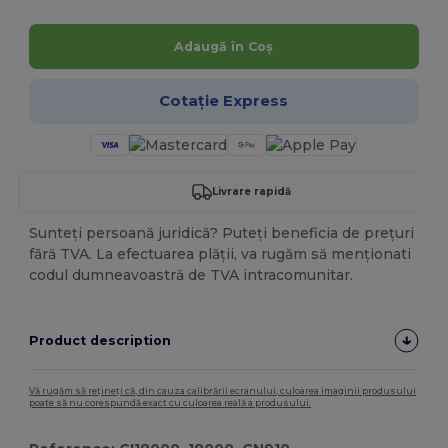
Adaugă în Coș
Cotație Express
Livrare rapidă
Sunteți persoană juridică? Puteți beneficia de prețuri
fără TVA. La efectuarea plății, va rugăm să menționati
codul dumneavoastră de TVA intracomunitar.
Product description
Vă rugăm să rețineți că, din cauza calibrării ecranului, culoarea imaginii produsului
poate să nu corespundă exact cu culoarea reală a produsului.