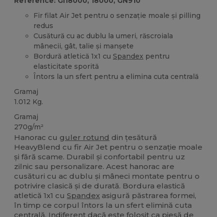
Reference: GI18000, 18000, GN910
Fir filat Air Jet pentru o senzație moale și pilling
redus
Cusătură cu ac dublu la umeri, răscroiala
mânecii, gât, talie și manșete
Bordură atletică 1x1 cu
Spandex
pentru
elasticitate sporită
Întors la un sfert pentru a elimina cuta centrală
Gramaj
1.012 Kg.
Gramaj
270g/m²
Hanorac cu
guler rotund
din țesătură
HeavyBlend cu fir Air Jet pentru o senzație moale
și fără scame. Durabil și confortabil pentru uz
zilnic sau personalizare. Acest hanorac are
cusături cu ac dublu și mâneci montate pentru o
potrivire clasică și de durată. Bordura elastică
atletică 1x1 cu
Spandex
asigură păstrarea formei,
în timp ce corpul întors la un sfert elimină cuta
centrală. Indiferent dacă este folosit ca piesă de