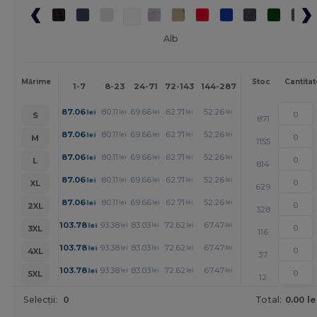
Alb
Mai
Mărime
Stoc
Cantitat
1-7
8-23
24-71
72-143
144-287
288 +
mult
+
87.06
80.11
69.66
62.71
52.26
45.26
lei
lei
lei
lei
lei
lei
S
871
+
87.06
80.11
69.66
62.71
52.26
45.26
lei
lei
lei
lei
lei
lei
M
1155
+
87.06
80.11
69.66
62.71
52.26
45.26
lei
lei
lei
lei
lei
lei
L
814
+
87.06
80.11
69.66
62.71
52.26
45.26
lei
lei
lei
lei
lei
lei
XL
629
+
87.06
80.11
69.66
62.71
52.26
45.26
lei
lei
lei
lei
lei
lei
2XL
328
+
103.78
93.38
83.03
72.62
67.47
62.27
lei
lei
lei
lei
lei
lei
3XL
116
+
103.78
93.38
83.03
72.62
67.47
62.27
lei
lei
lei
lei
lei
lei
4XL
37
+
103.78
93.38
83.03
72.62
67.47
62.27
lei
lei
lei
lei
lei
lei
5XL
12
Selecții:
0
Total:
0.00 le