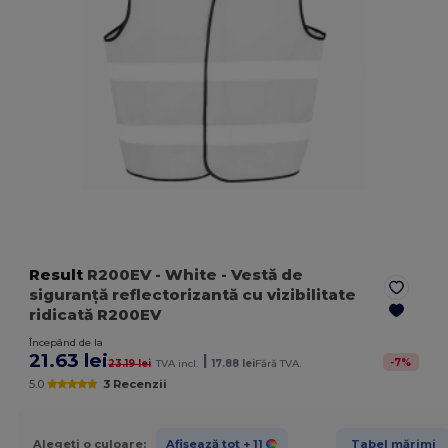
Result
R200EV
- White
- Vestă de
siguranță reflectorizantă cu vizibilitate
ridicată R200EV
Începând de la
21.63 lei
|
-
7
%
23.19 lei
TVA incl.
17.88 lei
Fără TVA.
5.0
3 Recenzii
Alegeți o culoare:
Afișează tot
+ 11
Tabel mărimi