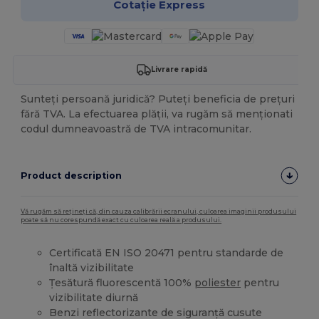
Cotație Express
Livrare rapidă
Sunteți persoană juridică? Puteți beneficia de prețuri
fără TVA. La efectuarea plății, va rugăm să menționati
codul dumneavoastră de TVA intracomunitar.
Product description
Vă rugăm să rețineți că, din cauza calibrării ecranului, culoarea imaginii produsului
poate să nu corespundă exact cu culoarea reală a produsului.
Certificată EN ISO 20471 pentru standarde de
înaltă vizibilitate
Țesătură fluorescentă 100%
poliester
pentru
vizibilitate diurnă
Benzi reflectorizante de siguranță cusute