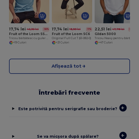
17,74 lei
17,74 lei
22,51 lei
40,30 lei
19,93 lei
47,78 lei
-56%
-11%
-53%
Fruit of the Loom SS048
Fruit of the Loom SC6
Gildan 5000
Tricou bărbătesc cu guler rotund din bumbac premium
Original Full Cut T (61-082-0)
Tricou Heavy pentru bărbați
+19 Culori
+21 Culori
+47 Culori
Afișează tot
Întrebări frecvente
Este potrivită pentru serigrafie sau broderie?
Se va micșora după spălare?