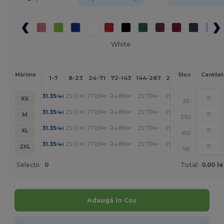
White
Mai
Mărime
Stoc
Cantitat
1-7
8-23
24-71
72-143
144-287
288 +
mult
+
31.35
29.21
27.03
24.89
22.70
21.63
lei
lei
lei
lei
lei
lei
XS
25
+
31.35
29.21
27.03
24.89
22.70
21.63
lei
lei
lei
lei
lei
lei
M
290
+
31.35
29.21
27.03
24.89
22.70
21.63
lei
lei
lei
lei
lei
lei
XL
612
+
31.35
29.21
27.03
24.89
22.70
21.63
lei
lei
lei
lei
lei
lei
2XL
96
Selecții:
0
Total:
0.00 le
Adaugă în Coș