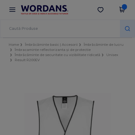
×
Aplicația Wordans
Descarcă app
Prețuri mai bune în aplicație!
Home
Îmbrăcăminte basic | Accesorii
Îmbrăcăminte de lucru
Îmbracaminte reflectorizanta și de protectie
Îmbrăcăminte de securitate cu vizibilitate ridicată
Unisex
Result R200EV