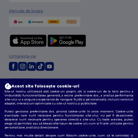
Metode de livrare
Urmărește-ne
2026. Toate drepturile rezervate
Acest site folosește cookie-uri
Termeni și condiții
|
Politica de confidențialitate
|
Politica privind cookie-
urile
|
Sitemap
Site-ul nostru utilizează atât cookie-uri proprii, cât și cookie-uri de la terți pentru a
îmbunătăți funcționalitatea generală, a reține preferințele dvs., a analiza performanța
site-ului și a asigura o experiență de navigare fluidă și personalizată, inclusiv conținut
adaptat, interacțiuni optimizate cu site-ul nostru și publicitate.
Puteți gestiona preferințele dvs. privind cookie-urile în orice moment. Cookie-urile
esențiale, care sunt necesare pentru funcționarea site-ului, nu pot fi dezactivate,
deoarece sunt necesare pentru operarea corectă a site-ului. Cu toate acestea, puteți
alege să permiteți sau să blocați alte tipuri de cookie-uri, cum ar fi cele utilizate pentru
personalizare, analiză și direcționare.
Pentru mai multe detalii despre cum folosim cookie-urile, cum să le controlați și