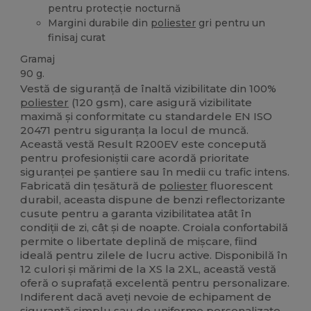
pentru protecție nocturnă
Margini durabile din
poliester
gri pentru un
finisaj curat
Gramaj
90 g.
Vestă de siguranță de înaltă vizibilitate din 100%
poliester
(120 gsm), care asigură vizibilitate
maximă și conformitate cu standardele EN ISO
20471 pentru siguranța la locul de muncă.
Această vestă Result R200EV este concepută
pentru profesioniștii care acordă prioritate
siguranței pe șantiere sau în medii cu trafic intens.
Fabricată din țesătură de
poliester
fluorescent
durabil, aceasta dispune de benzi reflectorizante
cusute pentru a garanta vizibilitatea atât în
condiții de zi, cât și de noapte. Croiala confortabilă
permite o libertate deplină de mișcare, fiind
ideală pentru zilele de lucru active. Disponibilă în
12 culori și mărimi de la XS la 2XL, această vestă
oferă o suprafață excelentă pentru personalizare.
Indiferent dacă aveți nevoie de echipament de
siguranță simplu sau de uniforme personalizate