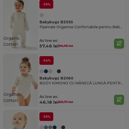
-39%
Babybugz BZ035
Pijamale Organice Confortabile pentru Bebeluși cu Picioare și Mănuși
Organic
As low as:
Cotton
57,46 lei
94,16 lei
-34%
Babybugz BZ060
BODY KIMONO CU MÂNECĂ LUNGĂ PENTRU BEBELUȘI
Organic
As low as:
Cotton
46,18 lei
69,71 lei
-39%