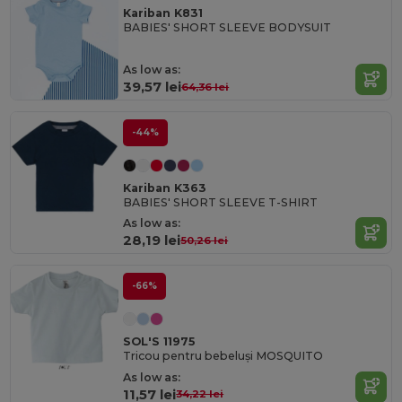
Kariban K831
BABIES' SHORT SLEEVE BODYSUIT
As low as:
39,57 lei
64,36 lei
-44%
Kariban K363
BABIES' SHORT SLEEVE T-SHIRT
As low as:
28,19 lei
50,26 lei
-66%
SOL'S 11975
Tricou pentru bebeluși MOSQUITO
As low as:
11,57 lei
34,22 lei