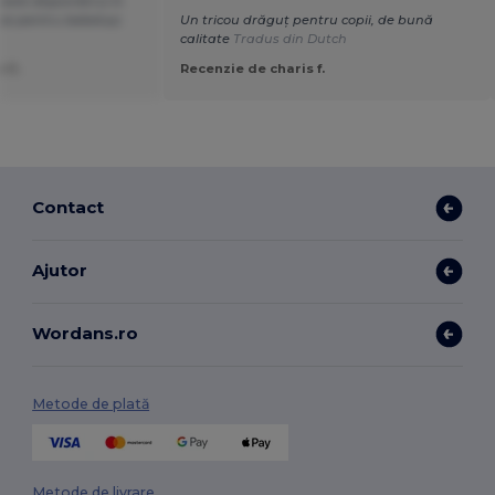
ste disponibil și în
ice pentru bebeluși.
Un tricou drăguț pentru copii, de bună
calitate
Tradus din Dutch
 C.
Recenzie de charis f.
Contact
Ajutor
Wordans.ro
Metode de plată
Metode de livrare