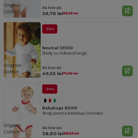
Organic
As low as:
Cotton
39,76 lei
60,13 lei
-30%
Neutral O11130
Body cu mânecă lungă
Organic
As low as:
Cotton
49,53 lei
71,26 lei
-34%
Babybugz BZ019
Body pentru bebeluși Contrast
Organic
As low as:
Cotton
38,60 lei
58,53 lei