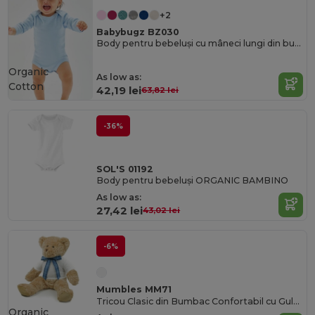
+2
Babybugz BZ030
Body pentru bebeluși cu mâneci lungi din bumbac organic
Organic
As low as:
Cotton
42,19 lei
63,82 lei
-36%
SOL'S 01192
Body pentru bebeluși ORGANIC BAMBINO
As low as:
27,42 lei
43,02 lei
-6%
Mumbles MM71
Tricou Clasic din Bumbac Confortabil cu Guler Mumbles Ribbed
Organic