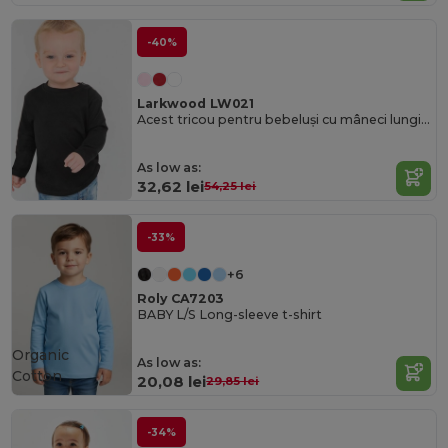
-40%
Larkwood LW021
Acest tricou pentru bebeluși cu mâneci lungi Larkwood
As low as:
32,62 lei
54,25 lei
-33%
+6
Roly CA7203
BABY L/S Long-sleeve t-shirt
Organic
As low as:
Cotton
20,08 lei
29,85 lei
-34%