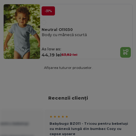
-31%
Neutral O11030
Body cu mânecă scurtă
As low as:
44,19 lei
63,82 lei
Afișarea tuturor produselor.
Recenzii clienți
★ ★ ★ ★ ★
 pentru bebeluși
Babybugz BZ011 - Tricou pentru bebeluși
cu mânecă lungă din bumbac Cozy cu
capse ușoare