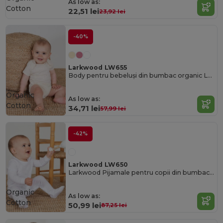
As low as:
Cotton
22,51 lei
23,92 lei
-40%
Larkwood LW655
Body pentru bebeluși din bumbac organic Larkwood
Organic
As low as:
Cotton
34,71 lei
57,99 lei
-42%
Larkwood LW650
Larkwood Pijamale pentru copii din bumbac organic Larkwood
Organic
As low as:
Cotton
50,99 lei
87,25 lei