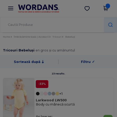
×
Aplicația Wordans
Descarcă app
Prețuri mai bune în aplicație!
Home
Îmbrăcăminte basic | Accesorii
Tricouri
Bebeluși
Tricouri Bebeluși
en gros și cu amănuntul
Sortează după
Filtru
✓
23 results.
-33%
+1
Larkwood LW500
Body cu mânecă scurtă
As low as: