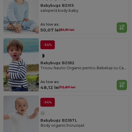
Babybugz BZ013
salopetă body baby
Organic
As low as:
Cotton
50,07 lei
81,91 lei
-34%
Babybugz BZ052
Tricou Nautic Organic pentru Bebeluși cu Capse Ușoare
Organic
As low as:
Cotton
48,12 lei
72,87 lei
-34%
Babybugz BZ05TL
Body organic încrucișat