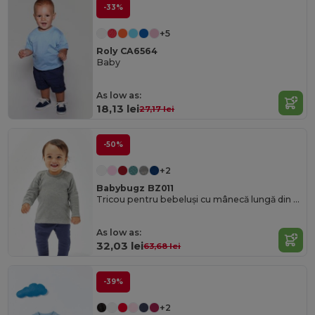
-33%
+5
Roly CA6564
Baby
As low as:
18,13 lei
27,17 lei
-50%
+2
Babybugz BZ011
Tricou pentru bebeluși cu mânecă lungă din bumbac Cozy cu capse ușoare
As low as:
32,03 lei
63,68 lei
-39%
+2