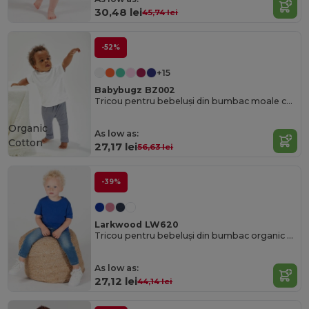
30,48 lei
45,74 lei
-52%
+15
Babybugz BZ002
Tricou pentru bebeluși din bumbac moale cu capse pe umăr
Organic
As low as:
Cotton
27,17 lei
56,63 lei
-39%
Larkwood LW620
Tricou pentru bebeluși din bumbac organic Larkwood
As low as:
27,12 lei
44,14 lei