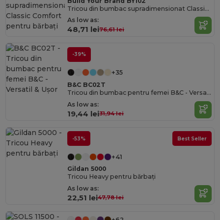
Build Your Brand BY102
Tricou din bumbac supradimensionat Classic Comfort pentru bărbați
As low as:
48,71 lei
76,61 lei
-39%
+35
B&C BC02T
Tricou din bumbac pentru femei B&C - Versatil & Ușor
As low as:
19,44 lei
31,94 lei
-53%
Best Seller
+41
Gildan 5000
Tricou Heavy pentru bărbați
As low as:
22,51 lei
47,78 lei
+62