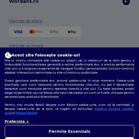
Wordans.ro
Metode de plată
Metode de livrare
Acest site folosește cookie-uri
Site-ul nostru utilizează atât cookie-uri proprii, cât și cookie-uri de la terți pentru a
îmbunătăți funcționalitatea generală, a reține preferințele dvs., a analiza performanța
site-ului și a asigura o experiență de navigare fluidă și personalizată, inclusiv conținut
adaptat, interacțiuni optimizate cu site-ul nostru și publicitate.
Puteți gestiona preferințele dvs. privind cookie-urile în orice moment. Cookie-urile
esențiale, care sunt necesare pentru funcționarea site-ului, nu pot fi dezactivate,
deoarece sunt necesare pentru operarea corectă a site-ului. Cu toate acestea, puteți
Urmărește-ne
alege să permiteți sau să blocați alte tipuri de cookie-uri, cum ar fi cele utilizate pentru
personalizare, analiză și direcționare.
Pentru mai multe detalii despre cum folosim cookie-urile, cum să le controlați și
despre cookie-urile de la terți, vă rugăm să consultați
Politica privind cookie-
urile
și
Privacy Policy
.
2026. Toate drepturile rezervate
Preferințe
Termeni și condiții
|
Politica de confidențialitate
|
Politica privind cookie-
urile
|
Sitemap
Permite Essentials