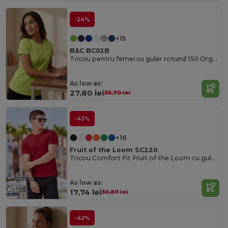
-24%
+15
B&C BC02B
Tricou pentru femei cu guler rotund 150 Organic
As low as:
27,80 lei
36,70 lei
-43%
+16
Fruit of the Loom SC220
Tricou Comfort Fit Fruit of the Loom cu guler rotund
Organic
As low as:
Cotton
17,74 lei
30,87 lei
-42%