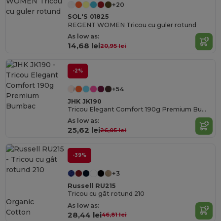
+20
SOL'S 01825
REGENT WOMEN Tricou cu guler rotund
As low as:
14,68 lei
20,95 lei
-2%
+54
JHK JK190
Tricou Elegant Comfort 190g Premium Bumbac
As low as:
25,62 lei
26,05 lei
-39%
+3
Russell RU215
Tricou cu gât rotund 210
Organic
As low as:
Cotton
28,44 lei
46,81 lei