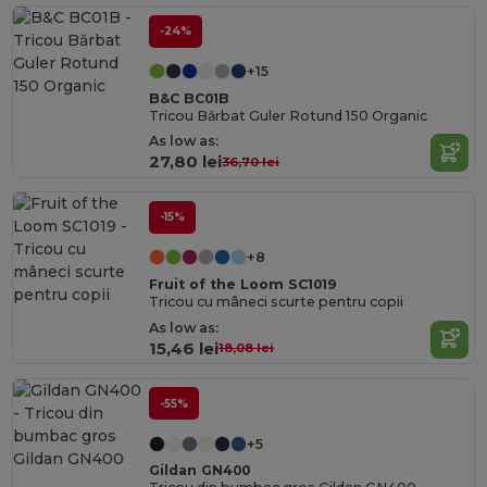
-24%
+15
B&C BC01B
Tricou Bărbat Guler Rotund 150 Organic
As low as:
27,80 lei
36,70 lei
-15%
+8
Fruit of the Loom SC1019
Tricou cu mâneci scurte pentru copii
As low as:
15,46 lei
18,08 lei
-55%
+5
Gildan GN400