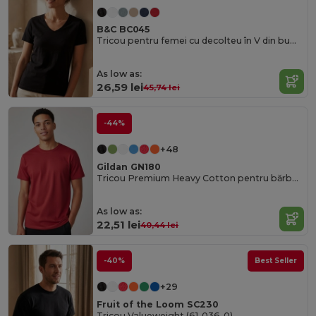
B&C BC045
Tricou pentru femei cu decolteu în V din bumbac organic - Moale și accesibil
As low as:
26,59 lei
45,74 lei
-44%
+48
Gildan GN180
Tricou Premium Heavy Cotton pentru bărbați cu rezistență ridicată
As low as:
22,51 lei
40,44 lei
-40%
Best Seller
+29
Fruit of the Loom SC230
Tricou Valueweight (61-036-0)