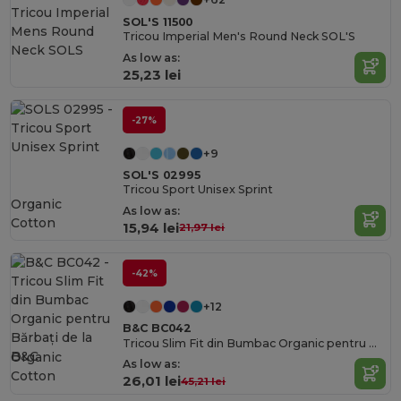
SOL'S 11500
Tricou Imperial Men's Round Neck SOL'S
As low as:
25,23 lei
-27%
+9
SOL'S 02995
Tricou Sport Unisex Sprint
Organic
As low as:
Cotton
15,94 lei
21,97 lei
-42%
+12
B&C BC042
Tricou Slim Fit din Bumbac Organic pentru Bărbați de la B&C
Organic
As low as:
Cotton
26,01 lei
45,21 lei