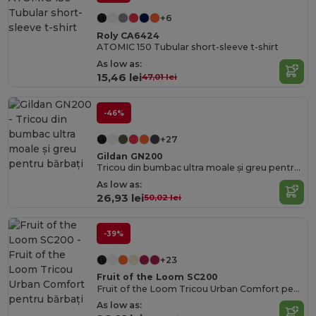
+6
Roly CA6424
ATOMIC 150 Tubular short-sleeve t-shirt
As low as:
15,46 lei
47,01 lei
-46%
+27
Gildan GN200
Tricou din bumbac ultra moale și greu pentru bărbați
As low as:
26,93 lei
50,02 lei
-39%
+23
Fruit of the Loom SC200
Fruit of the Loom Tricou Urban Comfort pentru bărbați
As low as: