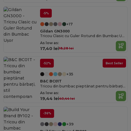
-5%
+17
Gildan GN3000
Tricou Clasic cu Guler Rotund din Bumbac Ușor
As low as:
17,40 lei
18,28 lei
-52%
Best Seller
+35
B&C BC01T
Tricou din bumbac pieptănat pentru bărbați, stil contemporan
As low as:
19,44 lei
40,44 lei
-36%
+39