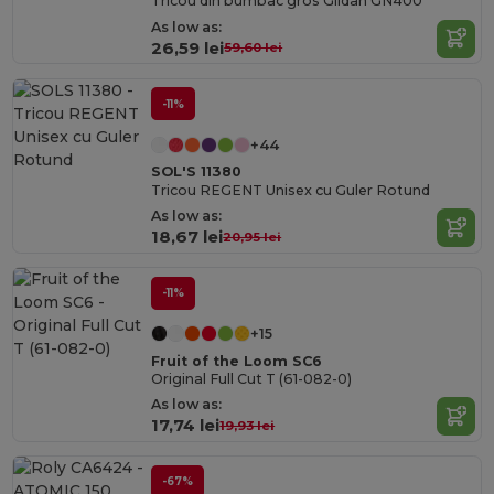
Tricou din bumbac gros Gildan GN400
As low as:
26,59 lei
59,60 lei
-11%
+44
SOL'S 11380
Tricou REGENT Unisex cu Guler Rotund
As low as:
18,67 lei
20,95 lei
-11%
+15
Fruit of the Loom SC6
Original Full Cut T (61-082-0)
As low as:
17,74 lei
19,93 lei
-67%