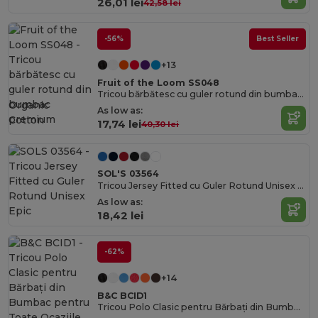
26,01 lei
42,58 lei
-56%
Best Seller
+13
Fruit of the Loom SS048
Tricou bărbătesc cu guler rotund din bumbac premium
Organic
As low as:
Cotton
17,74 lei
40,30 lei
SOL'S 03564
Tricou Jersey Fitted cu Guler Rotund Unisex Epic
As low as:
18,42 lei
-62%
+14
B&C BCID1
Tricou Polo Clasic pentru Bărbați din Bumbac pentru Toate Ocaziile