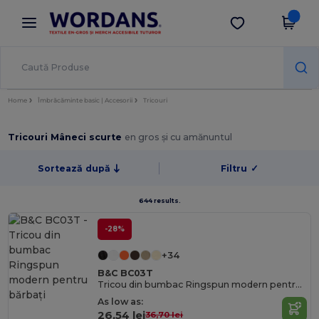
×
Aplicația Wordans
Descarcă app
Prețuri mai bune în aplicație!
Home
Îmbrăcăminte basic | Accesorii
Tricouri
Tricouri Mâneci scurte
en gros și cu amănuntul
Sortează după
Filtru
✓
644 results.
-28%
+34
B&C BC03T
Tricou din bumbac Ringspun modern pentru bărbați
As low as:
26,54 lei
36,70 lei