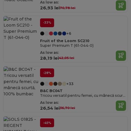
As low as:
26,93 lei
70,78 lei
-33%
+6
Fruit of the Loom SC210
Super Premium T (61-044-0)
As low as:
28,19 lei
42,05 lei
-28%
+33
B&C BC04T
Tricou versatil pentru femei, cu mânecă scurtă, 100% bumbac
As low as:
26,54 lei
36,70 lei
-45%