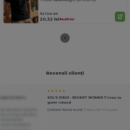
As low as:
20,32 lei
34,03 lei
Recenzii clienți
★ ★ ★ ★ ★
 Imperial Men's
SOL'S 01825 - REGENT WOMEN Tricou cu
guler rotund
e, fie pentru sportivi,
Calitate foarte bună
Tradus din Français
este un tricou ale cărui
ine pe partea
i sunt mai largi în
adus din Français