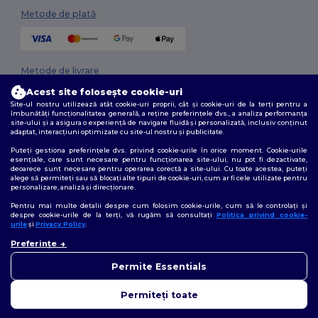
Metode de plată
Metode de livrare
Acest site folosește cookie-uri
Site-ul nostru utilizează atât cookie-uri proprii, cât și cookie-uri de la terți pentru a
îmbunătăți funcționalitatea generală, a reține preferințele dvs., a analiza performanța
site-ului și a asigura o experiență de navigare fluidă și personalizată, inclusiv conținut
adaptat, interacțiuni optimizate cu site-ul nostru și publicitate.
Puteți gestiona preferințele dvs. privind cookie-urile în orice moment. Cookie-urile
esențiale, care sunt necesare pentru funcționarea site-ului, nu pot fi dezactivate,
deoarece sunt necesare pentru operarea corectă a site-ului. Cu toate acestea, puteți
Urmărește-ne
alege să permiteți sau să blocați alte tipuri de cookie-uri, cum ar fi cele utilizate pentru
personalizare, analiză și direcționare.
Pentru mai multe detalii despre cum folosim cookie-urile, cum să le controlați și
despre cookie-urile de la terți, vă rugăm să consultați
Politica privind cookie-
urile
și
Privacy Policy
.
2026. Toate drepturile rezervate
👋
Bună
Preferințe
Termeni și condiții
|
Politica de confidențialitate
|
Politica privind cookie-
Dacă aveți întrebări sau
urile
|
Sitemap
nelămuriri, ne puteți contacta
Permite Essentials
în orice moment. Chatbot-ul
nostru este aici pentru a vă
Permiteți toate
ajuta.