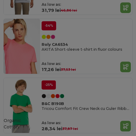
As low as:
31,79 lei
46,86 lei
-54%
Roly CA6534
AKITA Short-sleeve t-shirt in fluor colours
As low as:
17,26 lei
37,53 lei
-25%
B&C B190B
Tricou Comfort Fit Crew Neck cu Guler Ribbed
Organic
As low as:
Cotton
28,34 lei
37,87 lei