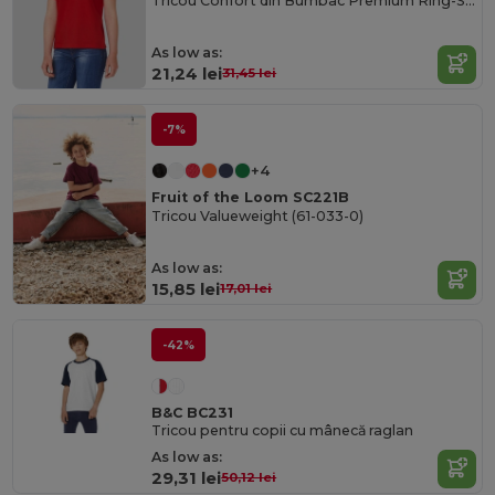
Tricou Confort din Bumbac Premium Ring-Spun
As low as:
21,24 lei
31,45 lei
-7%
+4
Fruit of the Loom SC221B
Tricou Valueweight (61-033-0)
As low as:
15,85 lei
17,01 lei
-42%
B&C BC231
Tricou pentru copii cu mânecă raglan
As low as:
29,31 lei
50,12 lei