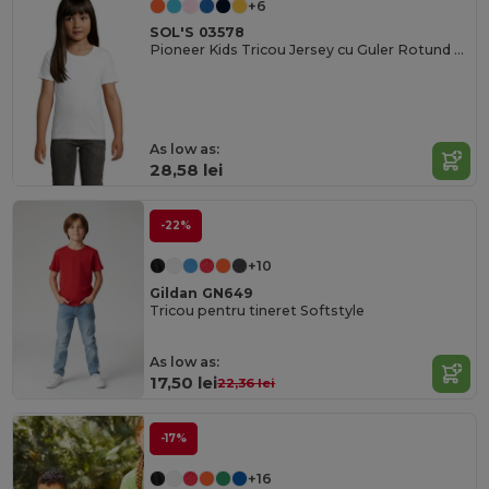
+6
SOL'S 03578
Pioneer Kids Tricou Jersey cu Guler Rotund pentru Copii
As low as:
28,58 lei
-22%
+10
Gildan GN649
Tricou pentru tineret Softstyle
As low as:
17,50 lei
22,36 lei
-17%
+16