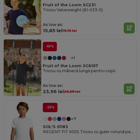
Fruit of the Loom SC231
Tricou Valueweight (61-033-0)
As low as:
15,85 lei
19,15 lei
-10%
+1
Fruit of the Loom SC6107
Tricou cu mânecă lungă pentru copii
As low as:
23,96 lei
26,59 lei
-25%
+7
SOL'S 01183
REGENT FIT KIDS Tricou cu guler rotund pentru copii