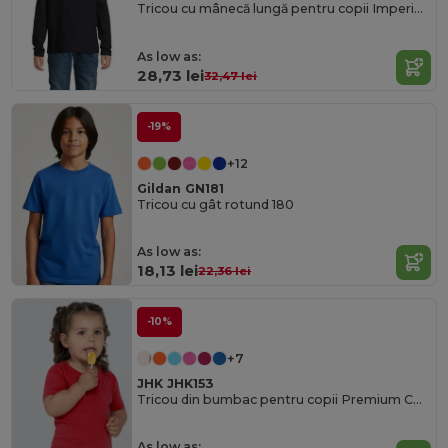
Tricou cu mânecă lungă pentru copii Imperial Lsl Kids
As low as:
28,73 lei
32,47 lei
-19%
+12
Gildan GN181
Tricou cu gât rotund 180
As low as:
18,13 lei
22,36 lei
-10%
+7
JHK JHK153
Tricou din bumbac pentru copii Premium Comfort cu îmbrăcare ușoară
As low as: