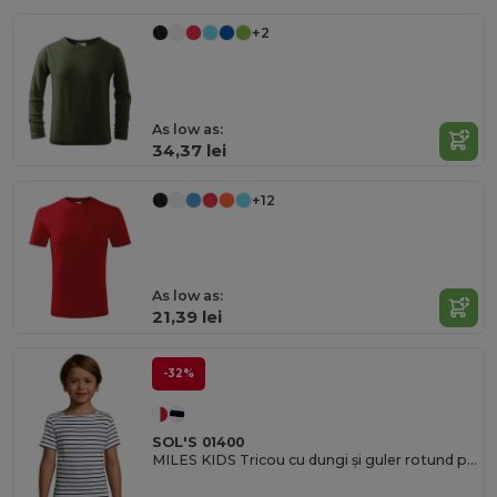
+2
As low as:
34,37 lei
+12
As low as:
21,39 lei
-32%
SOL'S 01400
MILES KIDS Tricou cu dungi și guler rotund pentru copii