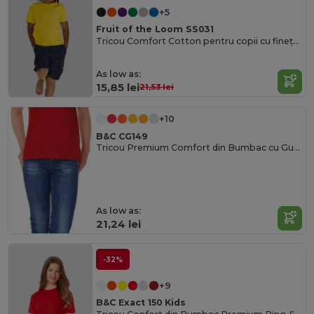
+5
Fruit of the Loom SS031
Tricou Comfort Cotton pentru copii cu finețe Belcoro®
As low as:
15,85 lei
21,53 lei
+10
B&C CG149
Tricou Premium Comfort din Bumbac cu Guler Rotund
As low as:
21,24 lei
-32%
+9
B&C Exact 150 Kids