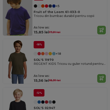
+5
Fruit of the Loom 61-033-0
Tricou din bumbac durabil pentru copii
As low as:
15,85 lei
17,01 lei
-18%
+18
SOL'S 11970
REGENT KIDS Tricou cu guler rotund pentru copii
As low as:
15,56 lei
18,91 lei
-12%
SOL'S 02947