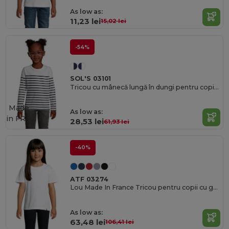
As low as:
11,23 lei
15,02 lei
-54%
SOL'S 03101
Tricou cu mânecă lungă în dungi pentru copii Matelot Lsl Kids
Made
As low as:
in
FR
28,53 lei
61,93 lei
-40%
ATF 03274
Lou Made In France Tricou pentru copii cu guler rotund
As low as:
63,48 lei
106,41 lei