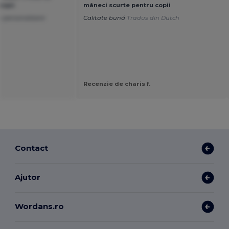
copii
mâneci scurte pentru copii
 personalizare
Calitate bună
Tradus din Dutch
Recenzie de charis f.
Contact
Ajutor
Wordans.ro