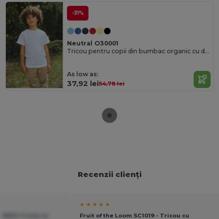
-31%
Neutral O30001
Tricou pentru copii din bumbac organic cu design modern
As low as:
37,92 lei
54,78 lei
Recenzii clienți
★ ★ ★ ★ ★
 KIDS Tricou cu
Fruit of the Loom SC1019 - Tricou cu