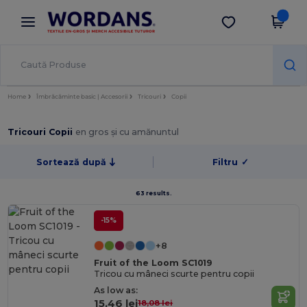
×
Aplicația Wordans
Descarcă app
Prețuri mai bune în aplicație!
Home
Îmbrăcăminte basic | Accesorii
Tricouri
Copii
Tricouri Copii
en gros și cu amănuntul
Sortează după
Filtru
✓
63 results.
-15%
+8
Fruit of the Loom SC1019
Tricou cu mâneci scurte pentru copii
As low as:
15,46 lei
18,08 lei