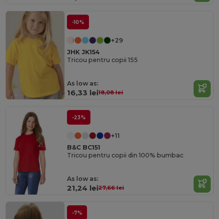
-10%
+29
JHK JK154
Tricou pentru copii 155
As low as:
16,33 lei
18,08 lei
-23%
+11
B&C BC151
Tricou pentru copii din 100% bumbac
As low as:
21,24 lei
27,66 lei
-7%