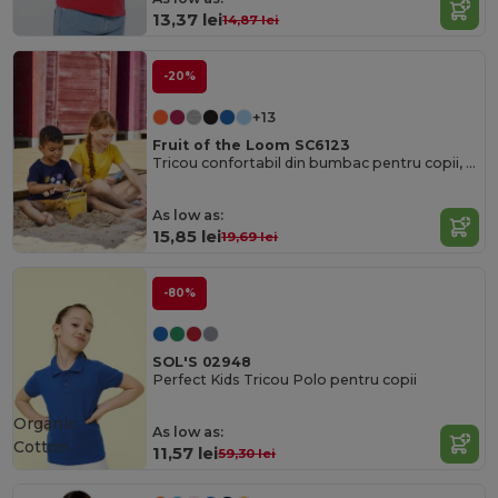
13,37 lei
14,87 lei
-20%
+13
Fruit of the Loom SC6123
Tricou confortabil din bumbac pentru copii, pentru purtare zilnică
As low as:
15,85 lei
19,69 lei
-80%
SOL'S 02948
Perfect Kids Tricou Polo pentru copii
Organic
As low as:
Cotton
11,57 lei
59,30 lei