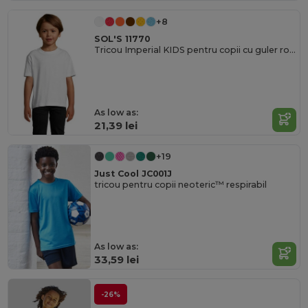
+8
SOL'S 11770
Tricou Imperial KIDS pentru copii cu guler rotund
As low as:
21,39 lei
+19
Just Cool JC001J
tricou pentru copii neoteric™ respirabil
As low as:
33,59 lei
-26%