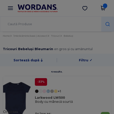
×
Aplicația Wordans
Descarcă app
Prețuri mai bune în aplicație!
Home
Îmbrăcăminte basic | Accesorii
Tricouri
Bebeluși
Tricouri Bebeluși Bleumarin
en gros și cu amănuntul
Sortează după
Filtru
✓
4 results.
-33%
+1
Larkwood LW500
Body cu mânecă scurtă
Organic
As low as: