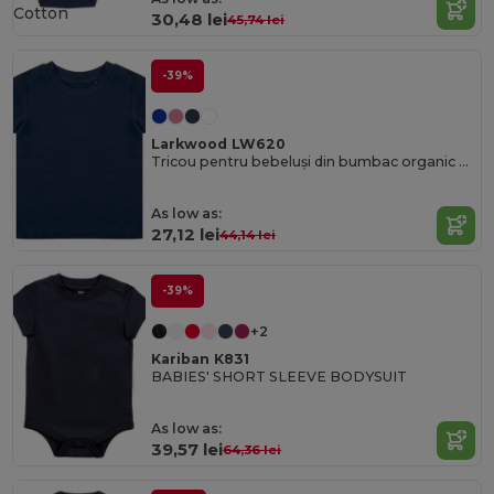
Cotton
30,48 lei
45,74 lei
-39%
Larkwood LW620
Tricou pentru bebeluși din bumbac organic Larkwood
As low as:
27,12 lei
44,14 lei
-39%
+2
Kariban K831
BABIES' SHORT SLEEVE BODYSUIT
As low as:
39,57 lei
64,36 lei