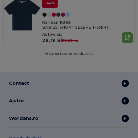
-44%
Kariban K363
BABIES' SHORT SLEEVE T-SHIRT
As low as:
28,19 lei
50,26 lei
Afișarea tuturor produselor.
Contact
Ajutor
Wordans.ro
Metode de plată