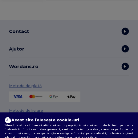
Contact
Ajutor
Wordans.ro
Metode de plată
Metode de livrare
Acest site folosește cookie-uri
Site-ul nostru utilizează atât cookie-uri proprii, cât și cookie-uri de la terți pentru a
îmbunătăți funcționalitatea generală, a reține preferințele dvs., a analiza performanța
site-ului și a asigura o experiență de navigare fluidă și personalizată, inclusiv conținut
adaptat, interacțiuni optimizate cu site-ul nostru și publicitate.