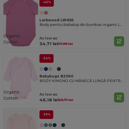
-40%
Larkwood LW655
Body pentru bebeluși din bumbac organic Larkwood
Organic
As low as:
Cotton
34,71 lei
57,99 lei
-34%
Babybugz BZ060
BODY KIMONO CU MÂNECĂ LUNGĂ PENTRU BEBELUȘI
Organic
As low as:
Cotton
46,18 lei
69,71 lei
-39%