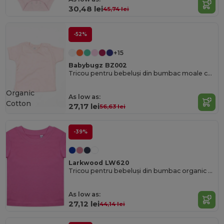
30,48 lei
45,74 lei
-52%
+15
Babybugz BZ002
Tricou pentru bebeluși din bumbac moale cu capse pe umăr
Organic
As low as:
Cotton
27,17 lei
56,63 lei
-39%
Larkwood LW620
Tricou pentru bebeluși din bumbac organic Larkwood
As low as:
27,12 lei
44,14 lei