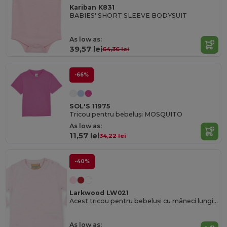
Kariban K831
BABIES' SHORT SLEEVE BODYSUIT
As low as:
39,57 lei
64,36 lei
-66%
SOL'S 11975
Tricou pentru bebeluși MOSQUITO
As low as:
11,57 lei
34,22 lei
-40%
Larkwood LW021
Acest tricou pentru bebeluși cu mâneci lungi Larkwood
As low as: