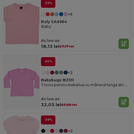
-33%
+5
Roly CA6564
Baby
As low as:
18,13 lei
27,17 lei
-50%
+2
Babybugz BZ011
Tricou pentru bebeluși cu mânecă lungă din bumbac Cozy cu capse ușoare
As low as:
32,03 lei
63,68 lei
-39%
+2