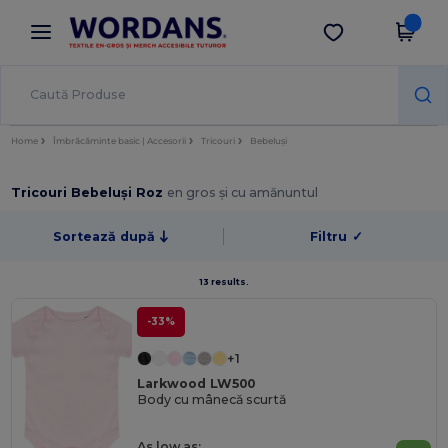
×
Aplicația Wordans
Descarcă app
Prețuri mai bune în aplicație!
Home
Îmbrăcăminte basic | Accesorii
Tricouri
Bebeluși
Tricouri Bebeluși Roz
en gros și cu amănuntul
Sortează după
Filtru
✓
13 results.
-33%
+1
Larkwood LW500
Body cu mânecă scurtă
As low as: