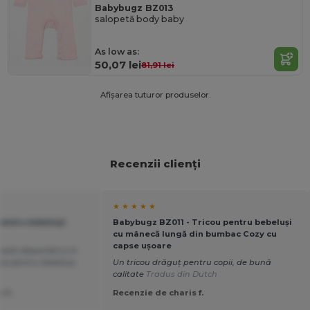
Babybugz BZ013
salopetă body baby
As low as:
50,07 lei
81,91 lei
Afișarea tuturor produselor.
Recenzii clienți
★ ★ ★ ★ ★
 pentru bebeluși
Babybugz BZ011 - Tricou pentru bebeluși
cu mânecă lungă din bumbac Cozy cu
capse ușoare
ste disponibil și în
ice pentru bebeluși.
Un tricou drăguț pentru copii, de bună
calitate
Tradus din Dutch
 C.
Recenzie de charis f.