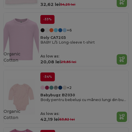
32,62 lei
54,25 lei
-33%
+6
Roly CA7203
BABY L/S Long-sleeve t-shirt
Organic
As low as:
Cotton
20,08 lei
29,85 lei
-34%
+2
Babybugz BZ030
Body pentru bebeluși cu mâneci lungi din bumbac organic
Organic
As low as:
Cotton
42,19 lei
63,82 lei