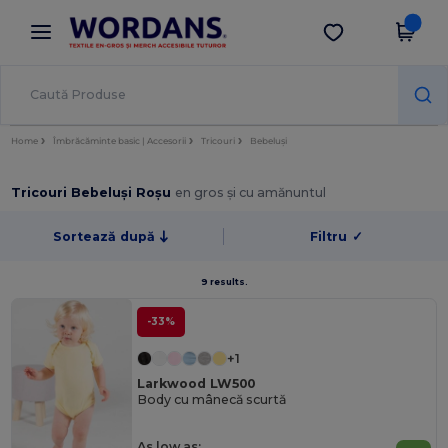
×
Aplicația Wordans
Descarcă app
Prețuri mai bune în aplicație!
Home
Îmbrăcăminte basic | Accesorii
Tricouri
Bebeluși
Tricouri Bebeluși Roșu
en gros și cu amănuntul
Sortează după
Filtru
✓
9 results.
-33%
+1
Larkwood LW500
Body cu mânecă scurtă
As low as: