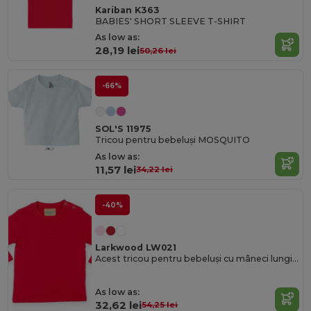
Kariban K363
BABIES' SHORT SLEEVE T-SHIRT
As low as:
28,19 lei
50,26 lei
-66%
SOL'S 11975
Tricou pentru bebeluși MOSQUITO
As low as:
11,57 lei
34,22 lei
-40%
Larkwood LW021
Acest tricou pentru bebeluși cu mâneci lungi Larkwood
As low as:
32,62 lei
54,25 lei