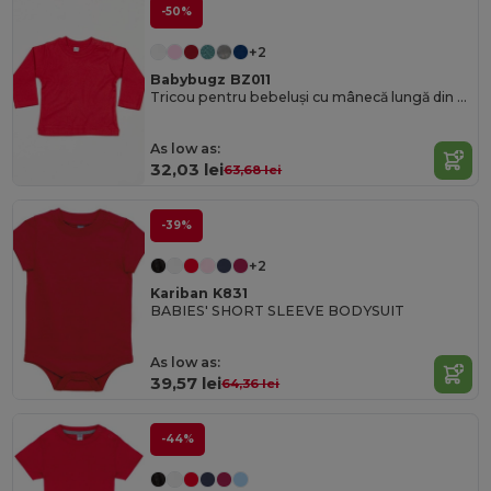
-50%
+2
Babybugz BZ011
Tricou pentru bebeluși cu mânecă lungă din bumbac Cozy cu capse ușoare
As low as:
32,03 lei
63,68 lei
-39%
+2
Kariban K831
BABIES' SHORT SLEEVE BODYSUIT
As low as:
39,57 lei
64,36 lei
-44%