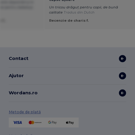
ste disponibil și în
ice pentru bebeluși.
Un tricou drăguț pentru copii, de bună
calitate
Tradus din Dutch
 C.
Recenzie de charis f.
Contact
Ajutor
Wordans.ro
Metode de plată