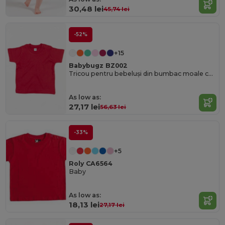
30,48 lei
45,74 lei
-52%
+15
Babybugz BZ002
Tricou pentru bebeluși din bumbac moale cu capse pe umăr
As low as:
27,17 lei
56,63 lei
-33%
+5
Roly CA6564
Baby
As low as:
18,13 lei
27,17 lei