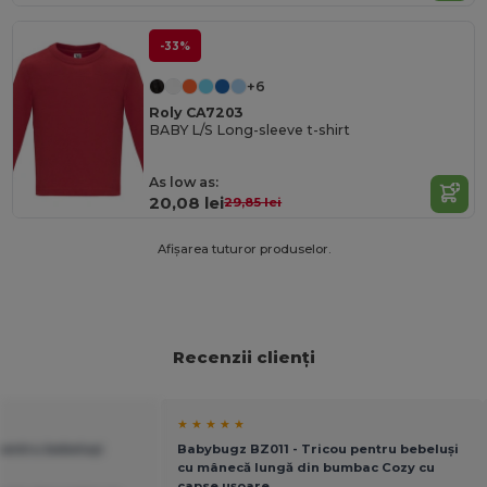
-33%
+6
Roly CA7203
BABY L/S Long-sleeve t-shirt
As low as:
20,08 lei
29,85 lei
Afișarea tuturor produselor.
Recenzii clienți
★ ★ ★ ★ ★
 pentru bebeluși
Babybugz BZ011 - Tricou pentru bebeluși
cu mânecă lungă din bumbac Cozy cu
capse ușoare