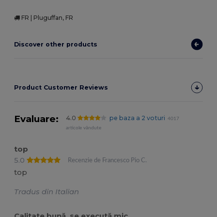
FR | Pluguffan, FR
Discover other products
Product Customer Reviews
Evaluare:
4.0
pe baza a 2 voturi
4017
articole vândute
top
5.0
Recenzie de Francesco Pio C.
top
Tradus din Italian
Calitate bună, se execută mic