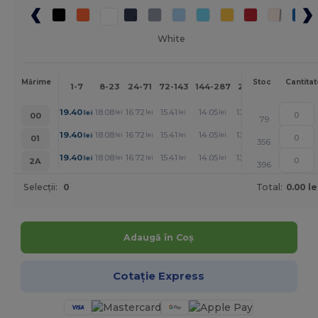
White
Mai
Mărime
Stoc
Cantitat
1-7
8-23
24-71
72-143
144-287
288 +
mult
+
19.40
18.08
16.72
15.41
14.05
13.37
lei
lei
lei
lei
lei
lei
00
79
+
19.40
18.08
16.72
15.41
14.05
13.37
lei
lei
lei
lei
lei
lei
01
356
+
19.40
18.08
16.72
15.41
14.05
13.37
lei
lei
lei
lei
lei
lei
2A
396
Selecții:
0
Total:
0.00 le
Adaugă în Coș
Cotație Express