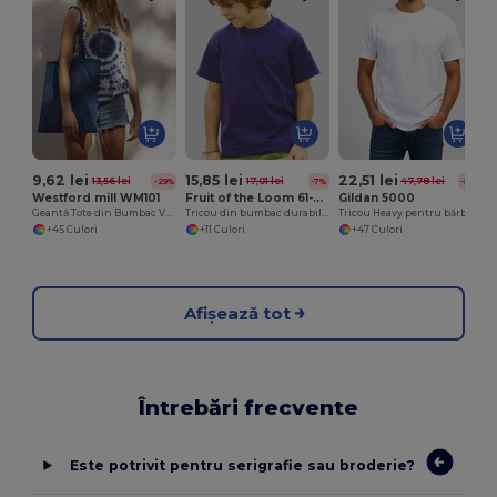
9,62 lei
15,85 lei
22,51 lei
13,56 lei
17,01 lei
47,78 lei
-29%
-7%
-53%
Westford mill WM101
Fruit of the Loom 61-033-0
Gildan 5000
Geantă Tote din Bumbac Versatilă pentru Personalizare
Tricou din bumbac durabil pentru copii
Tricou Heavy pentru bărbați
+45 Culori
+11 Culori
+47 Culori
Afișează tot
Întrebări frecvente
Este potrivit pentru serigrafie sau broderie?