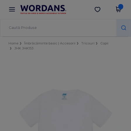
×
Aplicația Wordans
Descarcă app
Prețuri mai bune în aplicație!
Home
Îmbrăcăminte basic | Accesorii
Tricouri
Copii
JHK JHK153