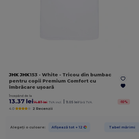
JHK
JHK
153
- White
- Tricou din bumbac
pentru copii Premium Comfort cu
îmbrăcare ușoară
Începând de la
13.37 lei
|
-
10
%
14.87 lei
TVA incl.
11.05 lei
Fără TVA.
4.0
2 Recenzii
Alegeți o culoare:
Afișează tot
+ 12
Tabel mărimi