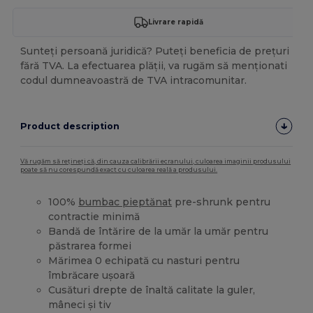
Livrare rapidă
Sunteți persoană juridică? Puteți beneficia de prețuri
fără TVA. La efectuarea plății, va rugăm să menționati
codul dumneavoastră de TVA intracomunitar.
Product description
Vă rugăm să rețineți că, din cauza calibrării ecranului, culoarea imaginii produsului
poate să nu corespundă exact cu culoarea reală a produsului.
100%
bumbac pieptănat
pre-shrunk pentru
contractie minimă
Bandă de întărire de la umăr la umăr pentru
păstrarea formei
Mărimea 0 echipată cu nasturi pentru
îmbrăcare ușoară
Cusături drepte de înaltă calitate la guler,
mâneci și tiv