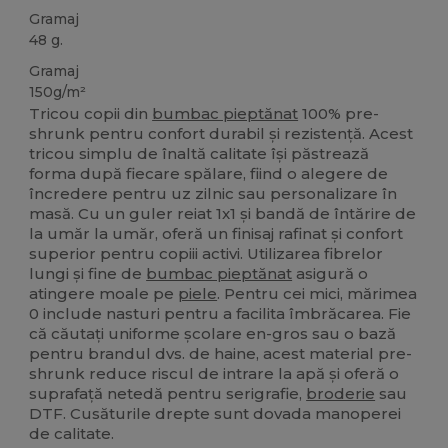
Gramaj
48 g.
Gramaj
150g/m²
Tricou copii din
bumbac pieptănat
100% pre-
shrunk pentru confort durabil și rezistență. Acest
tricou simplu de înaltă calitate își păstrează
forma după fiecare spălare, fiind o alegere de
încredere pentru uz zilnic sau personalizare în
masă. Cu un guler reiat 1x1 și bandă de întărire de
la umăr la umăr, oferă un finisaj rafinat și confort
superior pentru copiii activi. Utilizarea fibrelor
lungi și fine de
bumbac pieptănat
asigură o
atingere moale pe
piele
. Pentru cei mici, mărimea
0 include nasturi pentru a facilita îmbrăcarea. Fie
că căutați uniforme școlare en-gros sau o bază
pentru brandul dvs. de haine, acest material pre-
shrunk reduce riscul de intrare la apă și oferă o
suprafață netedă pentru serigrafie,
broderie
sau
DTF. Cusăturile drepte sunt dovada manoperei
de calitate.