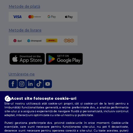
Metode de plată
Metode de livrare
Urmărește-ne
2026. Toate drepturile rezervate
Acest site folosește cookie-uri
Termeni și condiții
|
Politica de confidențialitate
|
Politica privind cookie-
Site-ul nostru utilizează atât cookie-uri proprii, cât și cookie-uri de la terți pentru a
urile
|
Sitemap
îmbunătăți funcționalitatea generală, a reține preferințele dvs., a analiza performanța
site-ului și a asigura o experiență de navigare fluidă și personalizată, inclusiv conținut
adaptat, interacțiuni optimizate cu site-ul nostru și publicitate.
Puteți gestiona preferințele dvs. privind cookie-urile în orice moment. Cookie-urile
esențiale, care sunt necesare pentru funcționarea site-ului, nu pot fi dezactivate,
deoarece sunt necesare pentru operarea corectă a site-ului. Cu toate acestea, puteți