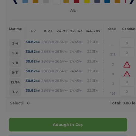
Alb
Mai
Mărime
Stoc
Cantitat
1-7
8-23
24-71
72-143
144-287
288 +
mult
+
30.82
28.68
26.54
24.45
22.31
21.24
lei
lei
lei
lei
lei
lei
3-4
51
+
30.82
28.68
26.54
24.45
22.31
21.24
lei
lei
lei
lei
lei
lei
5-6
213
+
30.82
28.68
26.54
24.45
22.31
21.24
lei
lei
lei
lei
lei
lei
7-8
0
+
30.82
28.68
26.54
24.45
22.31
21.24
lei
lei
lei
lei
lei
lei
9-11
0
+
30.82
28.68
26.54
24.45
22.31
21.24
lei
lei
lei
lei
lei
lei
12/14
3
+
30.82
28.68
26.54
24.45
22.31
21.24
lei
lei
lei
lei
lei
lei
1-2
195
Selecții:
0
Total:
0.00 le
Adaugă în Coș