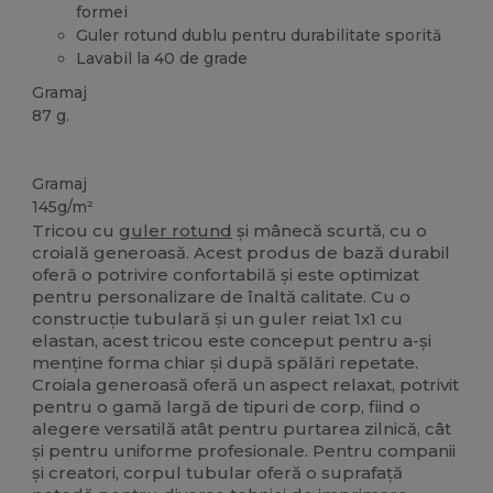
formei
Guler rotund dublu pentru durabilitate sporită
Lavabil la 40 de grade
Gramaj
87 g.
Personalizat
Gramaj
145g/m²
Tricou cu
guler rotund
și mânecă scurtă, cu o
croială generoasă. Acest produs de bază durabil
oferă o potrivire confortabilă și este optimizat
pentru personalizare de înaltă calitate. Cu o
construcție tubulară și un guler reiat 1x1 cu
elastan, acest tricou este conceput pentru a-și
menține forma chiar și după spălări repetate.
Croiala generoasă oferă un aspect relaxat, potrivit
pentru o gamă largă de tipuri de corp, fiind o
alegere versatilă atât pentru purtarea zilnică, cât
și pentru uniforme profesionale. Pentru companii
și creatori, corpul tubular oferă o suprafață