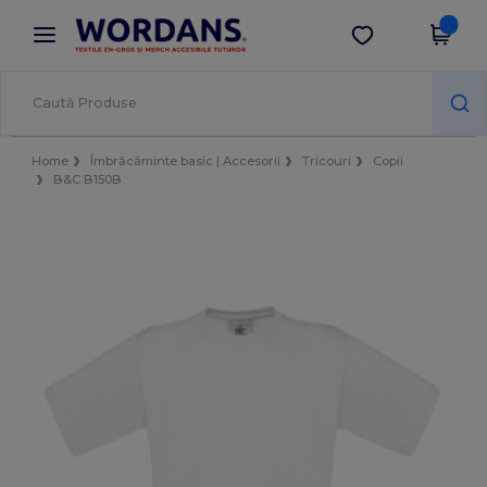
×
Aplicația Wordans
Descarcă app
Prețuri mai bune în aplicație!
Home
Îmbrăcăminte basic | Accesorii
Tricouri
Copii
B&C B150B