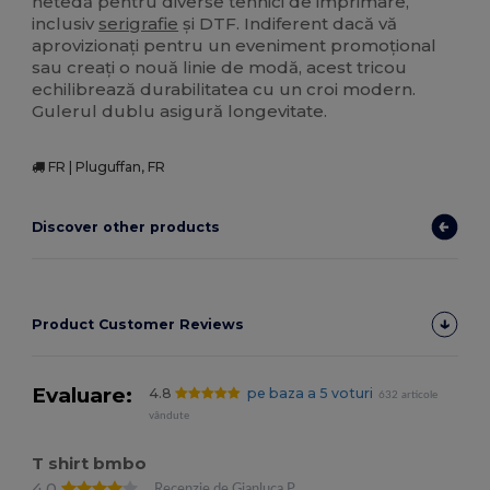
netedă pentru diverse tehnici de imprimare,
inclusiv
serigrafie
și DTF. Indiferent dacă vă
aprovizionați pentru un eveniment promoțional
sau creați o nouă linie de modă, acest tricou
echilibrează durabilitatea cu un croi modern.
Gulerul dublu asigură longevitate.
FR | Pluguffan, FR
Discover other products
Product Customer Reviews
Evaluare:
4.8
pe baza a 5 voturi
632 articole
vândute
T shirt bmbo
4.0
Recenzie de Gianluca P.