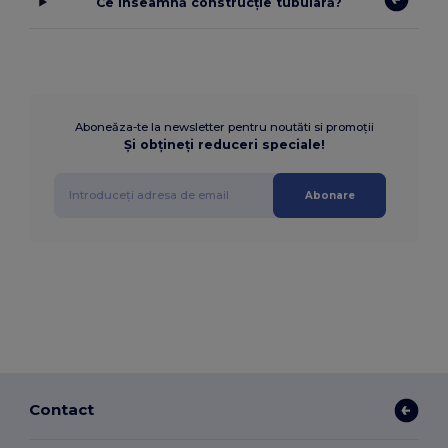
Ce înseamnă construcție tubulară?
Aboneăza-te la newsletter pentru noutăti si promoții
Și obțineți reduceri speciale!
Abonare
Contact