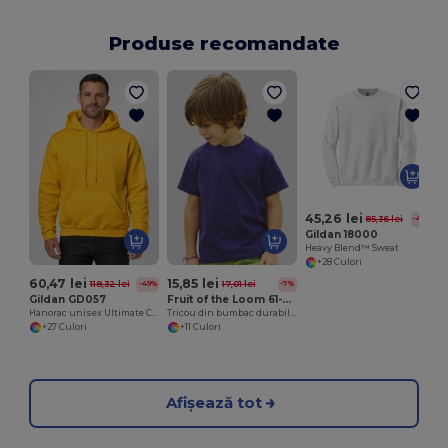
Produse recomandate
45,26 lei
85,36 lei
-47%
Gildan 18000
Heavy Blend™ Sweat
+28 Culori
60,47 lei
15,85 lei
118,32 lei
17,01 lei
-49%
-7%
Gildan GD057
Fruit of the Loom 61-033-0
Hanorac unisex Ultimate Comfort HeavyBlend™
Tricou din bumbac durabil pentru copii
+27 Culori
+11 Culori
Afișează tot