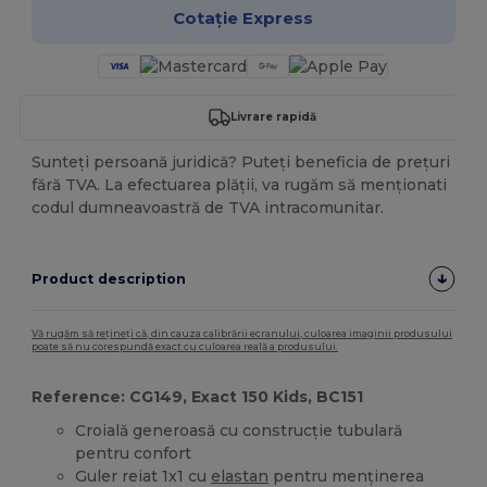
Cotație Express
Livrare rapidă
Sunteți persoană juridică? Puteți beneficia de prețuri
fără TVA. La efectuarea plății, va rugăm să menționati
codul dumneavoastră de TVA intracomunitar.
Product description
Vă rugăm să rețineți că, din cauza calibrării ecranului, culoarea imaginii produsului
poate să nu corespundă exact cu culoarea reală a produsului.
Reference: CG149, Exact 150 Kids, BC151
Croială generoasă cu construcție tubulară
pentru confort
Guler reiat 1x1 cu
elastan
pentru menținerea