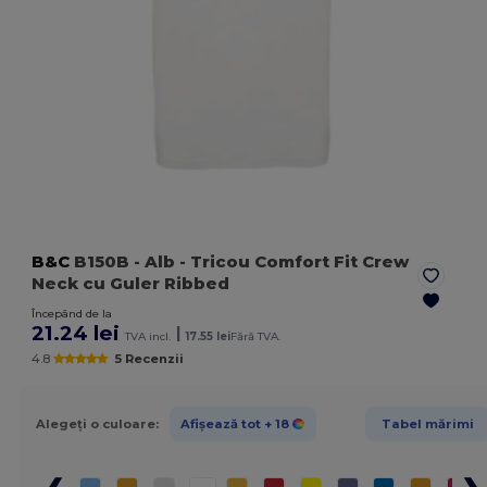
B&C
B150B
- Alb
- Tricou Comfort Fit Crew
Neck cu Guler Ribbed
Începând de la
21.24 lei
|
TVA incl.
17.55 lei
Fără TVA.
4.8
5 Recenzii
Alegeți o culoare:
Afișează tot
+ 18
Tabel mărimi