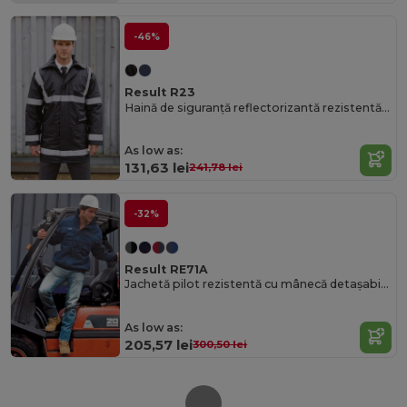
-46%
Result R23
Haină de siguranță reflectorizantă rezistentă la intemperii Ultimate
As low as:
131,63 lei
241,78 lei
-32%
Result RE71A
Jachetă pilot rezistentă cu mânecă detașabilă Work-Guard zip sleeve Result
As low as:
205,57 lei
300,50 lei