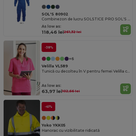
SOL'S 80902
Combinezon de lucru SOLSTICE PRO SOL'S cu fermoar simplu
As low as:
118,46 lei
261,32 lei
-38%
+6
Velilla VL589
Tunică cu decolteu în V pentru femei Velilla cu buzunare practice
As low as:
63,97 lei
102,66 lei
-41%
Yoko YKK05
Hanorac cu vizibilitate ridicată