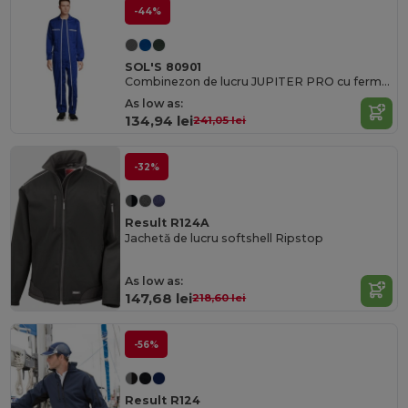
-44%
SOL'S 80901
Combinezon de lucru JUPITER PRO cu fermoar dublu
As low as:
134,94 lei
241,05 lei
-32%
Result R124A
Jachetă de lucru softshell Ripstop
As low as:
147,68 lei
218,60 lei
-56%
Result R124