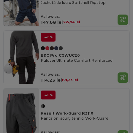
Jachetă de lucru Softshell Ripstop
As low as:
147,68 lei
335,94 lei
-40%
B&C Pro CGWUC20
Pulover Ultimate Comfort Reinforced
As low as:
114,23 lei
191,23 lei
-40%
Result Work-Guard R311X
Pantaloni scurți tehnici Work-Guard
As low as: