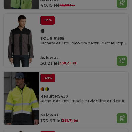
40,15 lei
59,60 lei
-83%
SOL'S 01565
Jachetă de lucru bicoloră pentru bărbați Impact Pro
As low as:
50,21 lei
288,21 lei
-49%
Result RS450
Jachetă de lucru moale cu vizibilitate ridicată
As low as:
133,97 lei
261,71 lei