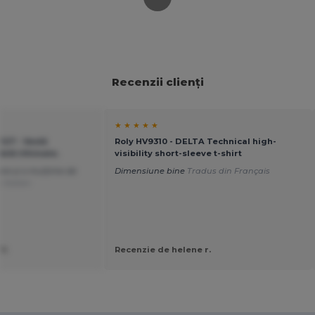
Recenzii clienți
★ ★ ★ ★ ★
127 - Vestă
Roly HV9310 - DELTA Technical high-
ilă Ultimate.
visibility short-sleeve t-shirt
re și o mulțime de
Dimensiune bine
Tradus din Français
 Italian
V.
Recenzie de helene r.