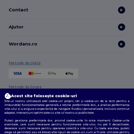
Contact
Ajutor
Wordans.ro
Metode de plată
Metode de livrare
Acest site folosește cookie-uri
Site-ul nostru utilizează atât cookie-uri proprii, cât și cookie-uri de la terți pentru a
îmbunătăți funcționalitatea generală, a reține preferințele dvs., a analiza performanța
site-ului și a asigura o experiență de navigare fluidă și personalizată, inclusiv conținut
adaptat, interacțiuni optimizate cu site-ul nostru și publicitate.
Puteți gestiona preferințele dvs. privind cookie-urile în orice moment. Cookie-urile
esențiale, care sunt necesare pentru funcționarea site-ului, nu pot fi dezactivate,
deoarece sunt necesare pentru operarea corectă a site-ului. Cu toate acestea, puteți
Urmărește-ne
alege să permiteți sau să blocați alte tipuri de cookie-uri, cum ar fi cele utilizate pentru