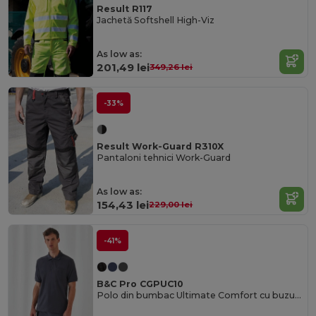
Result R117
Jachetă Softshell High-Viz
As low as:
201,49 lei
349,26 lei
-33%
Result Work-Guard R310X
Pantaloni tehnici Work-Guard
As low as:
154,43 lei
229,00 lei
-41%
B&C Pro CGPUC10
Polo din bumbac Ultimate Comfort cu buzunar practic