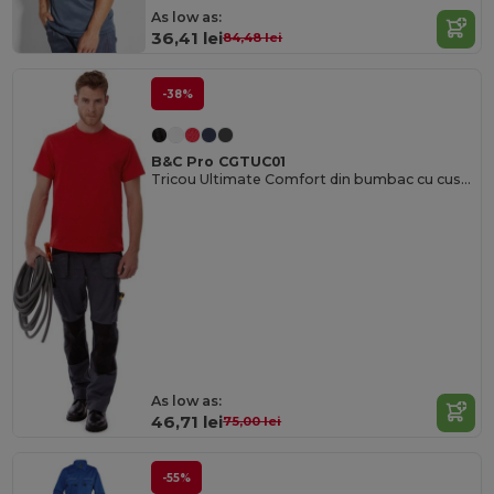
As low as:
36,41 lei
84,48 lei
-38%
B&C Pro CGTUC01
Tricou Ultimate Comfort din bumbac cu cusături întărite
As low as:
46,71 lei
75,00 lei
-55%