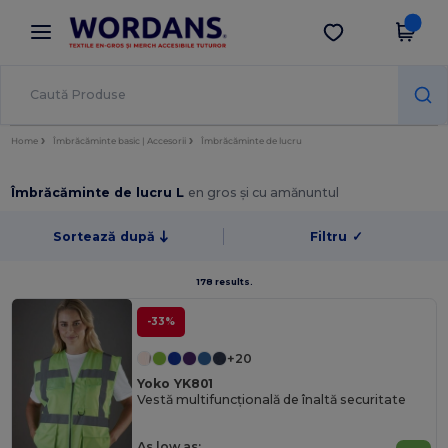
×
Aplicația Wordans
Descarcă app
Prețuri mai bune în aplicație!
Home
Îmbrăcăminte basic | Accesorii
Îmbrăcăminte de lucru
Îmbrăcăminte de lucru L
en gros și cu amănuntul
Sortează după
Filtru
✓
178 results.
-33%
+20
Yoko YK801
Vestă multifuncțională de înaltă securitate
As low as: