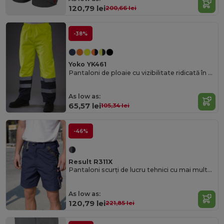
120,79 lei
200,66 lei
-38%
Yoko YK461
Pantaloni de ploaie cu vizibilitate ridicată în două tonuri
As low as:
65,57 lei
105,34 lei
-46%
Result R311X
Pantaloni scurți de lucru tehnici cu mai multe buzunare rezistente
As low as:
120,79 lei
221,85 lei