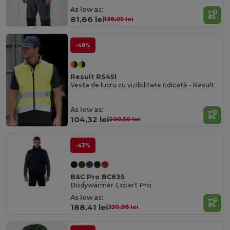
As low as:
81,66 lei
138,05 lei
-48%
Result RS451
Vesta de lucru cu vizibilitate ridicată - Result
As low as:
104,32 lei
200,56 lei
-43%
B&C Pro BC835
Bodywarmer Expert Pro
As low as:
188,41 lei
330,98 lei