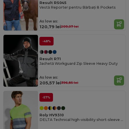
Result RS045
Vestă Reporter pentru Bărbați 8 Pockets
As low as:
120,79 lei
209,07 lei
-48%
Result R71
Jachetă Workguard Zip Sleeve Heavy Duty
As low as:
205,57 lei
396,85 lei
-57%
Roly HV9310
DELTA Technical high-visibility short-sleeve t-shirt