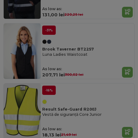
As low as:
131,00 lei
220,25 lei
-31%
Brook Taverner BT2257
Luna Ladies Waistcoat
As low as:
207,71 lei
300,02 lei
-16%
Result Safe-Guard R200J
Vestă de siguranță Core Junior
As low as:
18,13 lei
21,49 lei