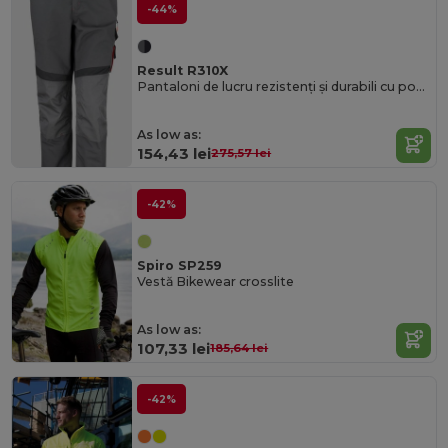
-44%
Result R310X
Pantaloni de lucru rezistenți și durabili cu potrivire ajustabilă Result
As low as:
154,43 lei
275,57 lei
-42%
Spiro SP259
Vestă Bikewear crosslite
As low as:
107,33 lei
185,64 lei
-42%