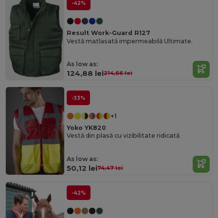
-42%
Result Work-Guard R127
Vestă matlasată impermeabilă Ultimate.
As low as:
124,88 lei
214,66 lei
-33%
+1
Yoko YK820
Vestă din plasă cu vizibilitate ridicată
As low as:
50,12 lei
74,47 lei
-42%