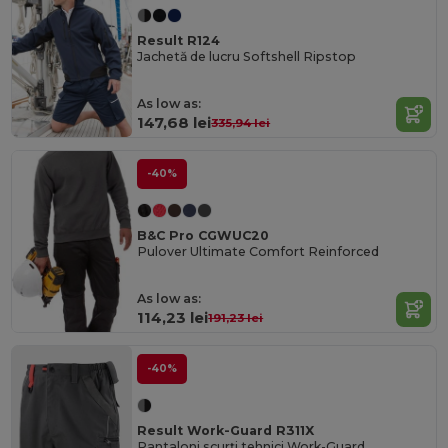
Result R124
Jachetă de lucru Softshell Ripstop
As low as:
147,68 lei
335,94 lei
-40%
B&C Pro CGWUC20
Pulover Ultimate Comfort Reinforced
As low as:
114,23 lei
191,23 lei
-40%
Result Work-Guard R311X
Pantaloni scurți tehnici Work-Guard