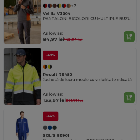
+7
Velilla V3004
PANTALONI BICOLORI CU MULTIPLE BUZUNARE
As low as:
84,97 lei
142,04 lei
-49%
Result RS450
Jachetă de lucru moale cu vizibilitate ridicată
As low as:
133,97 lei
261,71 lei
-44%
SOL'S 80901