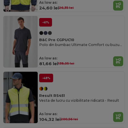
As low as:
24,60 lei
26,35 lei
-41%
B&C Pro CGPUC10
Polo din bumbac Ultimate Comfort cu buzunar practic
As low as:
81,66 lei
138,05 lei
-48%
Result RS451
Vesta de lucru cu vizibilitate ridicată - Result
As low as:
104,32 lei
200,56 lei