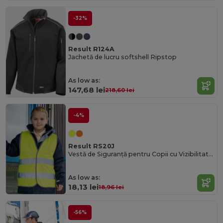
-32%
Result R124A
Jachetă de lucru softshell Ripstop
As low as:
147,68 lei
218,60 lei
-4%
Result RS20J
Vestă de Siguranță pentru Copii cu Vizibilitate Ridicată pentru Activități în Aer Liber
As low as:
18,13 lei
18,96 lei
-56%