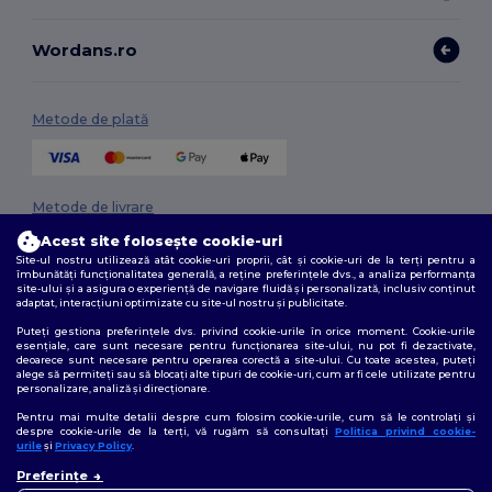
Wordans.ro
Metode de plată
Metode de livrare
Acest site folosește cookie-uri
Site-ul nostru utilizează atât cookie-uri proprii, cât și cookie-uri de la terți pentru a
îmbunătăți funcționalitatea generală, a reține preferințele dvs., a analiza performanța
site-ului și a asigura o experiență de navigare fluidă și personalizată, inclusiv conținut
adaptat, interacțiuni optimizate cu site-ul nostru și publicitate.
Puteți gestiona preferințele dvs. privind cookie-urile în orice moment. Cookie-urile
esențiale, care sunt necesare pentru funcționarea site-ului, nu pot fi dezactivate,
deoarece sunt necesare pentru operarea corectă a site-ului. Cu toate acestea, puteți
Urmărește-ne
alege să permiteți sau să blocați alte tipuri de cookie-uri, cum ar fi cele utilizate pentru
personalizare, analiză și direcționare.
Pentru mai multe detalii despre cum folosim cookie-urile, cum să le controlați și
despre cookie-urile de la terți, vă rugăm să consultați
Politica privind cookie-
urile
și
Privacy Policy
.
2026. Toate drepturile rezervate
👋
Bună
Termeni și condiții
|
Politica de confidențialitate
|
Politica privind cookie-
Preferințe
Dacă aveți întrebări sau
urile
|
Sitemap