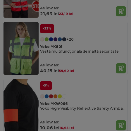
As low as:
21,63 lei
23,19 lei
-33%
+20
Yoko YK801
Vestă multifuncțională de înaltă securitate
As low as:
40,15 lei
59,60 lei
-5%
Yoko YKW066
Yoko High-Visibility Reflective Safety Armband
As low as:
10,06 lei
10,65 lei