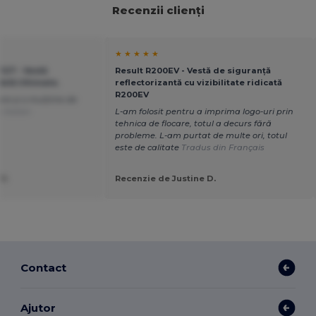
Recenzii clienți
★ ★ ★ ★ ★
127 - Vestă
Result R200EV - Vestă de siguranță
ilă Ultimate.
reflectorizantă cu vizibilitate ridicată
R200EV
re și o mulțime de
 Italian
L-am folosit pentru a imprima logo-uri prin
tehnica de flocare, totul a decurs fără
probleme. L-am purtat de multe ori, totul
este de calitate
Tradus din Français
V.
Recenzie de Justine D.
Contact
Ajutor