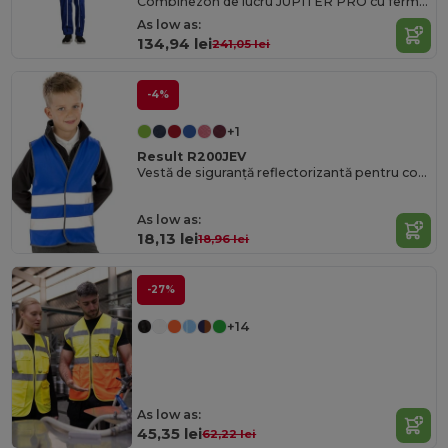
Combinezon de lucru JUPITER PRO cu fermoar dublu
As low as:
134,94 lei
241,05 lei
-4%
+1
Result R200JEV
Vestă de siguranță reflectorizantă pentru copii - Echipament cu vizibilitate ridicată
As low as:
18,13 lei
18,96 lei
-27%
+14
As low as:
45,35 lei
62,22 lei