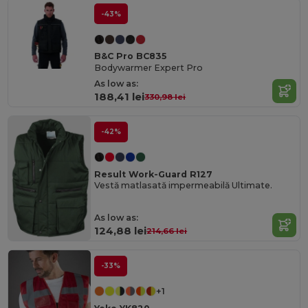
-43%
B&C Pro BC835
Bodywarmer Expert Pro
As low as:
188,41 lei
330,98 lei
-42%
Result Work-Guard R127
Vestă matlasată impermeabilă Ultimate.
As low as:
124,88 lei
214,66 lei
-33%
+1