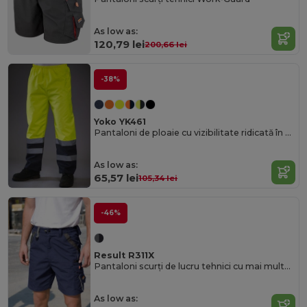
As low as:
120,79 lei
200,66 lei
-38%
Yoko YK461
Pantaloni de ploaie cu vizibilitate ridicată în două tonuri
As low as:
65,57 lei
105,34 lei
-46%
Result R311X
Pantaloni scurți de lucru tehnici cu mai multe buzunare rezistente
As low as: