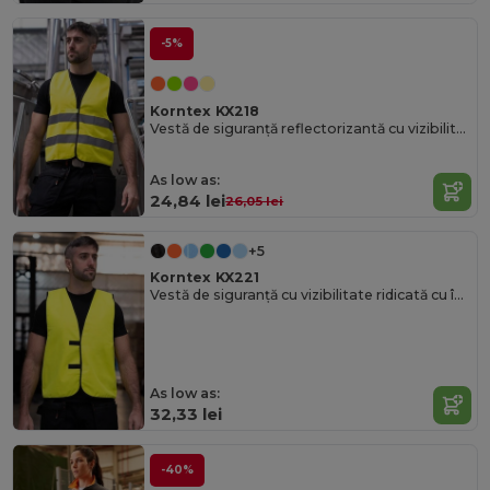
-5%
Korntex KX218
Vestă de siguranță reflectorizantă cu vizibilitate ridicată cu Velcro
As low as:
24,84 lei
26,05 lei
+5
Korntex KX221
Vestă de siguranță cu vizibilitate ridicată cu închidere reglabilă
As low as:
32,33 lei
-40%