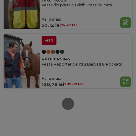
Yoko YK820
Vestă din plasă cu vizibilitate ridicată
As low as:
50,12 lei
74,47 lei
-42%
Result RS045
Vestă Reporter pentru Bărbați 8 Pockets
As low as:
120,79 lei
209,07 lei