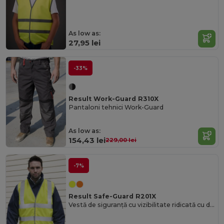
As low as:
27,95 lei
-33%
Result Work-Guard R310X
Pantaloni tehnici Work-Guard
As low as:
154,43 lei
229,00 lei
-7%
Result Safe-Guard R201X
Vestă de siguranță cu vizibilitate ridicată cu dungi reflectorizante