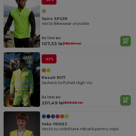
Spiro SP259
Vestă Bikewear crosslite
As low as:
107,33 lei
185,64 lei
-42%
Result R117
Jachetă Softshell High-Viz
As low as:
201,49 lei
349,26 lei
Yoko YK102C
Vestă cu vizibilitate ridicată pentru copii