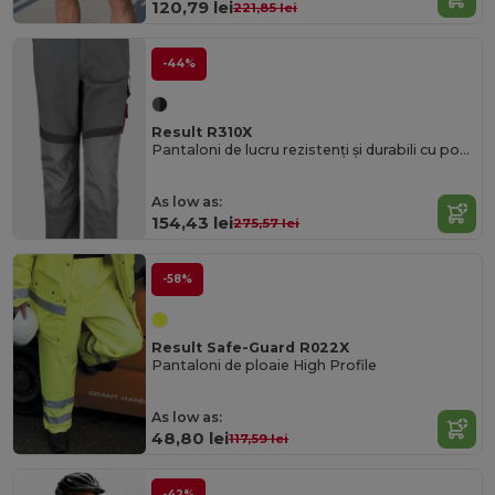
120,79 lei
221,85 lei
-44%
Result R310X
Pantaloni de lucru rezistenți și durabili cu potrivire ajustabilă Result
As low as:
154,43 lei
275,57 lei
-58%
Result Safe-Guard R022X
Pantaloni de ploaie High Profile
As low as:
48,80 lei
117,59 lei
-42%