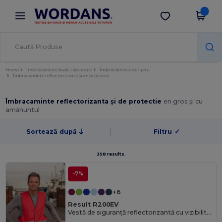
×
Aplicația Wordans
Descarcă app
Prețuri mai bune în aplicație!
Home
Îmbrăcăminte basic | Accesorii
Îmbrăcăminte de lucru
Îmbracaminte reflectorizanta și de protectie
Îmbracaminte reflectorizanta și de protectie
en gros și cu
amănuntul
Sortează după
Filtru
✓
358 results.
-7%
+6
Result R200EV
Vestă de siguranță reflectorizantă cu vizibilitate ridicată R200EV