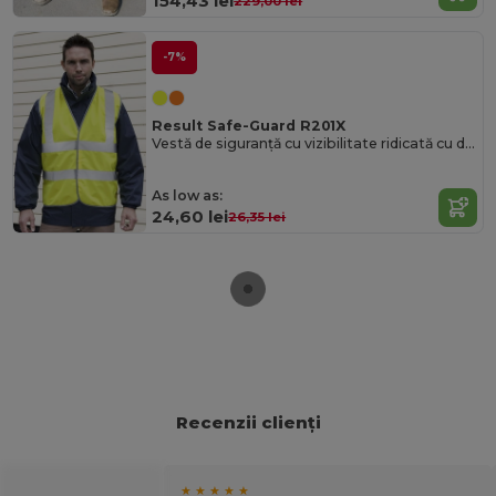
154,43 lei
229,00 lei
-7%
Result Safe-Guard R201X
Vestă de siguranță cu vizibilitate ridicată cu dungi reflectorizante
As low as:
24,60 lei
26,35 lei
Recenzii clienți
★ ★ ★ ★ ★