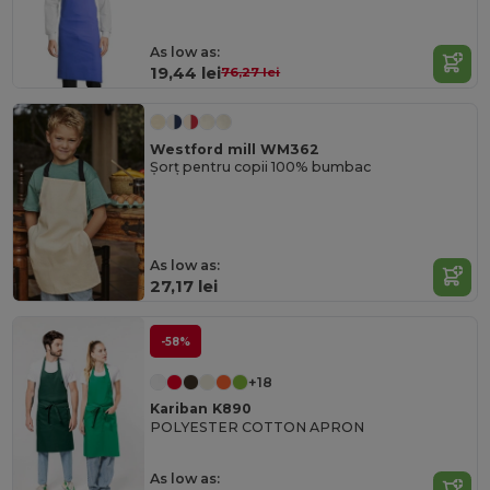
As low as:
19,44 lei
76,27 lei
Westford mill WM362
Șorț pentru copii 100% bumbac
As low as:
27,17 lei
-58%
+18
Kariban K890
POLYESTER COTTON APRON
As low as: