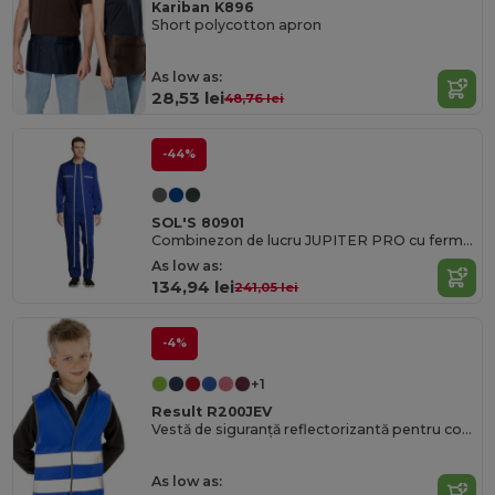
Kariban K896
Short polycotton apron
As low as:
28,53 lei
48,76 lei
-44%
SOL'S 80901
Combinezon de lucru JUPITER PRO cu fermoar dublu
As low as:
134,94 lei
241,05 lei
-4%
+1
Result R200JEV
Vestă de siguranță reflectorizantă pentru copii - Echipament cu vizibilitate ridicată
As low as: