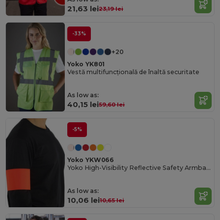
21,63 lei
23,19 lei
-33%
+20
Yoko YK801
Vestă multifuncțională de înaltă securitate
As low as:
40,15 lei
59,60 lei
-5%
Yoko YKW066
Yoko High-Visibility Reflective Safety Armband
As low as:
10,06 lei
10,65 lei