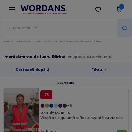
×
Aplicația Wordans
Descarcă app
Prețuri mai bune în aplicație!
Home
Îmbrăcăminte basic | Accesorii
Îmbrăcăminte de lucru
Bărbați
Îmbrăcăminte de lucru Bărbați
en gros și cu amănuntul
Sortează după
Filtru
✓
565 results.
-7%
+6
Result R200EV
Vestă de siguranță reflectorizantă cu vizibilitate ridicată R200EV
As low as: