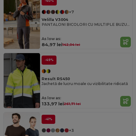
-40%
+7
Velilla V3004
PANTALONI BICOLORI CU MULTIPLE BUZUNARE
As low as:
84,97 lei
142,04 lei
-49%
Result RS450
Jachetă de lucru moale cu vizibilitate ridicată
As low as:
133,97 lei
261,71 lei
-41%
+3