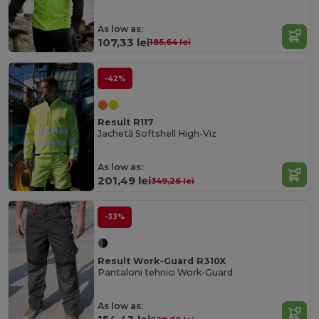
As low as:
107,33 lei
185,64 lei
-42%
Result R117
Jachetă Softshell High-Viz
As low as:
201,49 lei
349,26 lei
-33%
Result Work-Guard R310X
Pantaloni tehnici Work-Guard
As low as: