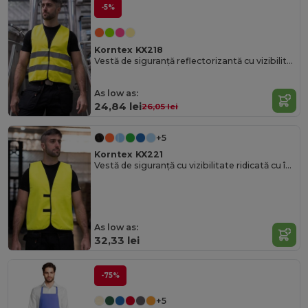
-5%
Korntex KX218
Vestă de siguranță reflectorizantă cu vizibilitate ridicată cu Velcro
As low as:
24,84 lei
26,05 lei
+5
Korntex KX221
Vestă de siguranță cu vizibilitate ridicată cu închidere reglabilă
As low as:
32,33 lei
-75%
+5