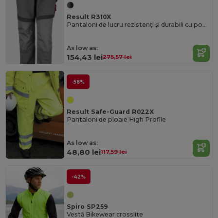
Result R310X
Pantaloni de lucru rezistenți și durabili cu potrivire ajustabilă Result
As low as:
154,43 lei
275,57 lei
-58%
Result Safe-Guard R022X
Pantaloni de ploaie High Profile
As low as:
48,80 lei
117,59 lei
-42%
Spiro SP259
Vestă Bikewear crosslite