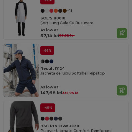
+11
SOL'S 88010
Șorț Lung Gala Cu Buzunare
As low as:
37,14 lei
60,52 lei
-56%
Result R124
Jachetă de lucru Softshell Ripstop
As low as:
147,68 lei
335,94 lei
-40%
B&C Pro CGWUC20
Pulover Ultimate Comfort Reinforced