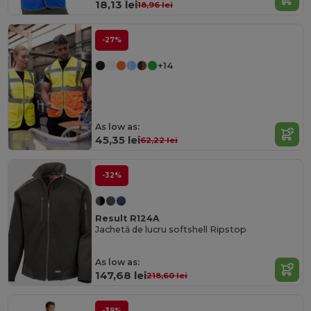
18,13 lei
18,96 lei
-27%
+14
As low as:
45,35 lei
62,22 lei
-32%
Result R124A
Jachetă de lucru softshell Ripstop
As low as:
147,68 lei
218,60 lei
-39%