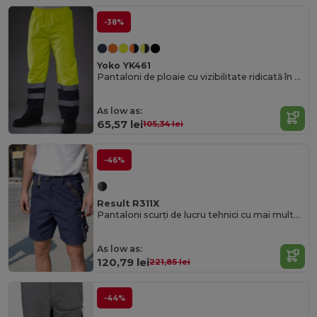
-38%
Yoko YK461
Pantaloni de ploaie cu vizibilitate ridicată în două tonuri
As low as:
65,57 lei
105,34 lei
-46%
Result R311X
Pantaloni scurți de lucru tehnici cu mai multe buzunare rezistente
As low as:
120,79 lei
221,85 lei
-44%