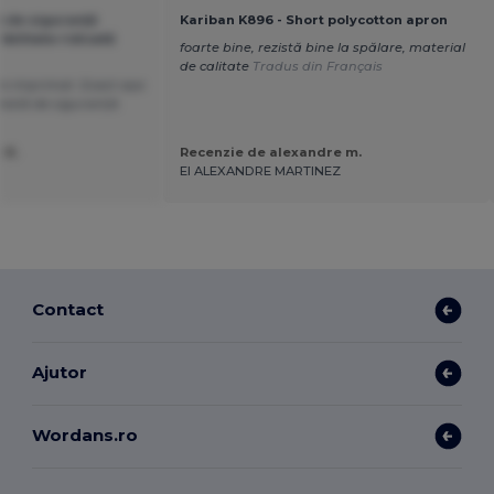
ă de siguranță
Kariban K896 - Short polycotton apron
ibilitate ridicată
foarte bine, rezistă bine la spălare, material
de calitate
Tradus din Français
de imprimat. Exact așa
 vestă de siguranță.
 B.
Recenzie de alexandre m.
EI ALEXANDRE MARTINEZ
Contact
Ajutor
Wordans.ro