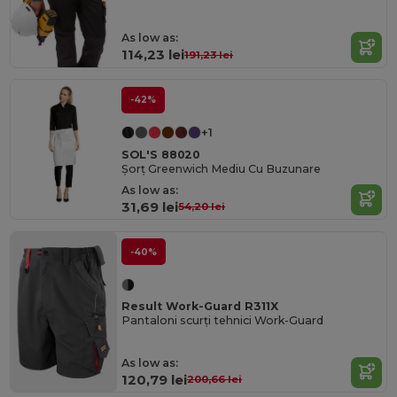
As low as:
114,23 lei
191,23 lei
-42%
+1
SOL'S 88020
Șorț Greenwich Mediu Cu Buzunare
As low as:
31,69 lei
54,20 lei
-40%
Result Work-Guard R311X
Pantaloni scurți tehnici Work-Guard
As low as:
120,79 lei
200,66 lei