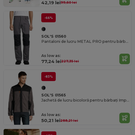
42,19 lei
99,60 lei
-66%
SOL'S 01560
Pantaloni de lucru METAL PRO pentru bărbați, două culori
As low as:
77,24 lei
227,35 lei
-83%
SOL'S 01565
Jachetă de lucru bicoloră pentru bărbați Impact Pro
As low as:
50,21 lei
288,21 lei