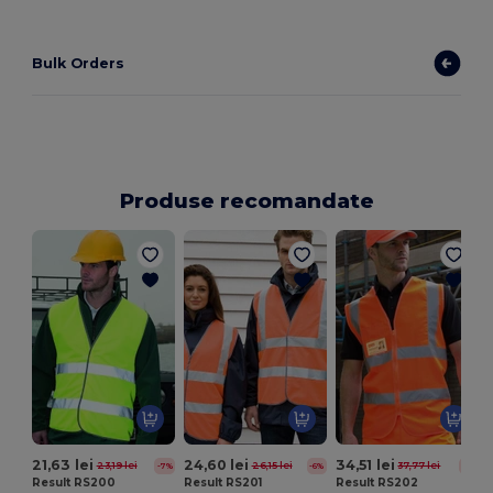
Bulk Orders
Produse recomandate
21,63 lei
24,60 lei
34,51 lei
23,19 lei
26,15 lei
37,77 lei
-7%
-6%
-9%
Result RS200
Result RS201
Result RS202