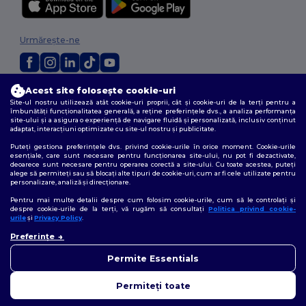
Urmărește-ne
Acest site folosește cookie-uri
2026. Toate drepturile rezervate
Site-ul nostru utilizează atât cookie-uri proprii, cât și cookie-uri de la terți pentru a
Termeni și condiții
|
Politica de confidențialitate
|
Politica privind cookie-
îmbunătăți funcționalitatea generală, a reține preferințele dvs., a analiza performanța
urile
|
Sitemap
site-ului și a asigura o experiență de navigare fluidă și personalizată, inclusiv conținut
adaptat, interacțiuni optimizate cu site-ul nostru și publicitate.
Puteți gestiona preferințele dvs. privind cookie-urile în orice moment. Cookie-urile
esențiale, care sunt necesare pentru funcționarea site-ului, nu pot fi dezactivate,
deoarece sunt necesare pentru operarea corectă a site-ului. Cu toate acestea, puteți
alege să permiteți sau să blocați alte tipuri de cookie-uri, cum ar fi cele utilizate pentru
personalizare, analiză și direcționare.
Pentru mai multe detalii despre cum folosim cookie-urile, cum să le controlați și
despre cookie-urile de la terți, vă rugăm să consultați
Politica privind cookie-
urile
și
Privacy Policy
.
👋
Bună
Preferințe
Dacă aveți întrebări sau
nelămuriri, ne puteți contacta
Permite Essentials
în orice moment. Chatbot-ul
nostru este aici pentru a vă
Permiteți toate
ajuta.