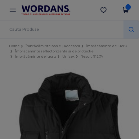
×
Aplicația Wordans
Descarcă app
Prețuri mai bune în aplicație!
Home
Îmbrăcăminte basic | Accesorii
Îmbrăcăminte de lucru
Îmbracaminte reflectorizanta și de protectie
Îmbrăcăminte de lucru
Unisex
Result R127A