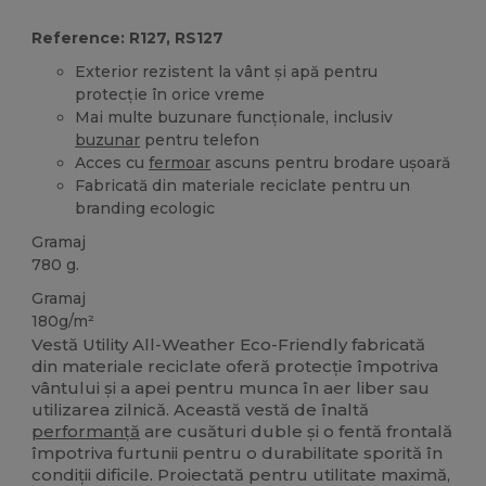
Reference: R127, RS127
Exterior rezistent la vânt și apă pentru
protecție în orice vreme
Mai multe buzunare funcționale, inclusiv
buzunar
pentru telefon
Acces cu
fermoar
ascuns pentru brodare ușoară
Fabricată din materiale reciclate pentru un
branding ecologic
Gramaj
780 g.
Gramaj
180g/m²
Vestă Utility All-Weather Eco-Friendly fabricată
din materiale reciclate oferă protecție împotriva
vântului și a apei pentru munca în aer liber sau
utilizarea zilnică. Această vestă de înaltă
performanță
are cusături duble și o fentă frontală
împotriva furtunii pentru o durabilitate sporită în
condiții dificile. Proiectată pentru utilitate maximă,