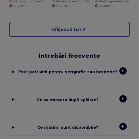
Vestă de siguranță reflectorizantă cu vizibilitate ridicată pentru profesioniști
Vestă fără mâneci High Visibility
Vestă de siguranță reflectorizantă cu vizibilitate ridicată și buzunare
+2 Culori
+2 Culori
+2 Culori
Afișează tot
Întrebări frecvente
Este potrivită pentru serigrafie sau broderie?
Se va micșora după spălare?
Ce mărimi sunt disponibile?