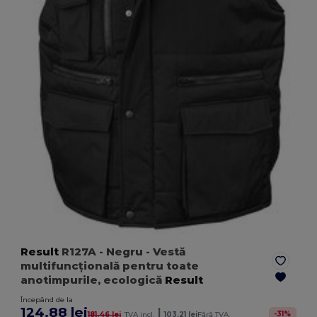
Result
R127A
- Negru
- Vestă
multifuncțională pentru toate
anotimpurile, ecologică
Result
Începând de la
124.88 lei
|
-
31
%
181.46 lei
TVA incl.
103.21 lei
Fără TVA.