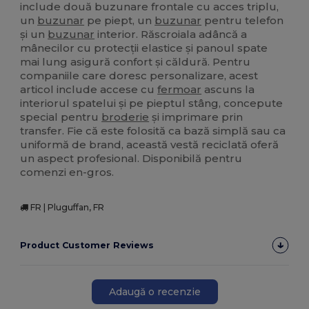
include două buzunare frontale cu acces triplu,
un
buzunar
pe piept, un
buzunar
pentru telefon
și un
buzunar
interior. Răscroiala adâncă a
mânecilor cu protecții elastice și panoul spate
mai lung asigură confort și căldură. Pentru
companiile care doresc personalizare, acest
articol include accese cu
fermoar
ascuns la
interiorul spatelui și pe pieptul stâng, concepute
special pentru
broderie
și imprimare prin
transfer. Fie că este folosită ca bază simplă sau ca
uniformă de brand, această vestă reciclată oferă
un aspect profesional. Disponibilă pentru
comenzi en-gros.
FR | Pluguffan, FR
Product Customer Reviews
Adaugă o recenzie