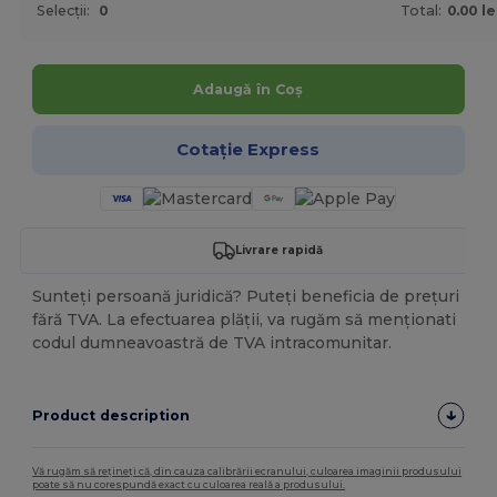
Selecții:
0
Total:
0.00 le
Adaugă în Coș
Cotație Express
Livrare rapidă
Sunteți persoană juridică? Puteți beneficia de prețuri
fără TVA. La efectuarea plății, va rugăm să menționati
codul dumneavoastră de TVA intracomunitar.
Product description
Vă rugăm să rețineți că, din cauza calibrării ecranului, culoarea imaginii produsului
poate să nu corespundă exact cu culoarea reală a produsului.