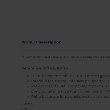
Product description
Vă rugăm să rețineți că, din cauza calibrării ecranului, culoarea imaginii pro
Reference: R124A, RS124
Material impermeabil de 8.000 mm cu greut
Întărituri rezistente Cordura® pe umeri și c
Reflectorizante 3M™ Scotchlite™ pentru sig
Construcție în trei straturi cu membrană TPU
Patru buzunare funcționale, inclusiv la piep
Gramaj
800 g.