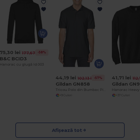
75,30 lei
-58%
177,67 lei
B&C BCID3
Hanorac cu glugă Id.003
44,19 lei
41,71 lei
-57%
102,13 lei
112,
Gildan GN858
Gildan GN9
Tricou Polo din Bumbac Piqué Premium pentru Bărbați - Croială Clasică
+9 Culori
+37 Culori
Afișează tot