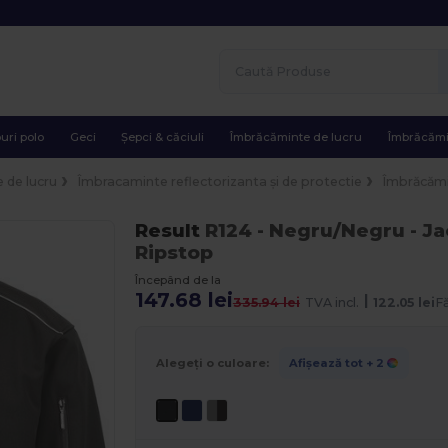
uri polo
Geci
Șepci & căciuli
Îmbrăcăminte de lucru
Îmbrăcămi
 de lucru
Îmbracaminte reflectorizanta și de protectie
Îmbrăcămi
Result
R124
- Negru/Negru
- Ja
Ripstop
Începând de la
147.68 lei
|
335.94 lei
TVA incl.
122.05 lei
F
Alegeți o culoare:
Afișează tot
+ 2