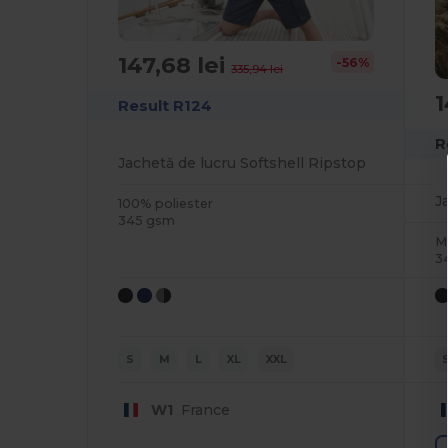
147,68 lei
-56%
335,94 lei
1
Result R124
R
Jachetă de lucru Softshell Ripstop
J
100% poliester
345 gsm
M
3
S
M
L
XL
XXL
W1
France