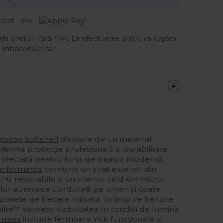
de prețuri fără TVA. La efectuarea plății, va rugăm
 intracomunitar.
ipstop
Softshell
dispune de un material
erind protecție profesională și durabilitate
. Proiectată pentru forța de muncă modernă,
erformanță
combină un strat exterior din
 respirabilă și un interior cald din micro-
rilor autentice Cordura® pe umeri și coate
zonele de frecare ridicată, în timp ce benzile
ite™ sporesc vizibilitatea în condiții de lumină
unisex
include fermoare YKK funcționale și