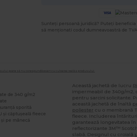
Sunteți persoană juridică? Puteți beneficia 
să menționati codul dumneavoastră de TVA
dusului poate să nu corespundă exact cu culoarea reală a produsului.
Această jachetă de lucru
R
impermeabil de 340g/m2, of
ate de 340 g/m2
pentru sarcini solicitante
oate
această jachetă de înaltă
p
uranță sporită
poliester
cu o membrană TPU
 și căptușeală fleece
fleece. Includerea întăritu
t și pe mânecă
garantează longevitatea în 
reflectorizante 3M™ Scotchl
slabă. Designul cu croială