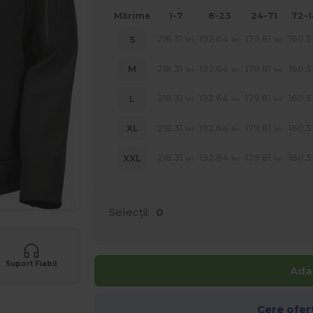
Mărime
1-7
8-23
24-71
72-
218.31
192.64
179.81
160.5
S
lei
lei
lei
218.31
192.64
179.81
160.5
M
lei
lei
lei
218.31
192.64
179.81
160.5
L
lei
lei
lei
218.31
192.64
179.81
160.5
XL
lei
lei
lei
218.31
192.64
179.81
160.5
XXL
lei
lei
lei
Selecții:
0
Suport Fiabil
Ada
Cere ofer