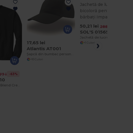
50,21 lei
-83%
288,21 lei
SOL'S 01565
Jachetă de lucru bicoloră pentru bărbați Impact Pro
17,65 lei
+1 Culori
Atlantis AT001
Șapcă din bumbac personalizabilă unisex Atlantis
+10 Culori
-63%
77 lei
10
Hanorac Heavy Blend Crewneck