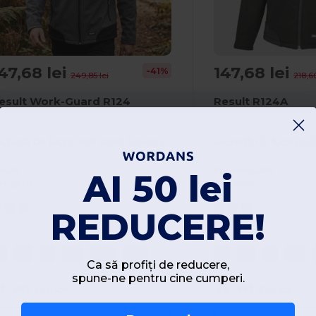
47,68 lei
147,68 lei
-41%
249,85 lei
218,60
esult Work-Guard R124
Result R124A
achetă de lucru soft shell Ripstop
Jachetă de lucru so
oale
Impermeabil
AI 50 lei
40 gsm
345 gsm
REDUCERE!
S
M
L
XL
2XL
3XL
S
M
L
XL
Ca să profiți de reducere,
spune-ne pentru cine cumperi.
W1
France
W1
France