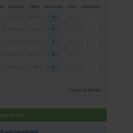
143
144-287
288 +
Mai mult
Stoc
Cantitate
+
1
154.09
147.68
8
lei
lei
lei
+
1
154.09
147.68
26
lei
lei
lei
+
1
154.09
147.68
32
lei
lei
lei
+
1
154.09
147.68
22
lei
lei
lei
+
1
154.09
147.68
11
lei
lei
lei
Total:
0.00 lei
ugă în Coș
tă personalizată