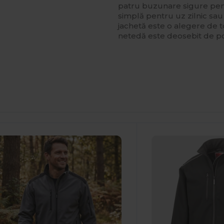
patru buzunare sigure pent
simplă pentru uz zilnic sa
jachetă este o alegere de to
netedă este deosebit de po