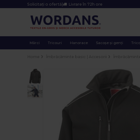
Solicitați o ofertă
|
Livrare în 72h ore
Mărci
Tricouri
Hanorace
Sacoșe și genți
Trico
Home
Îmbrăcăminte basic | Accesorii
Îmbrăcăminte