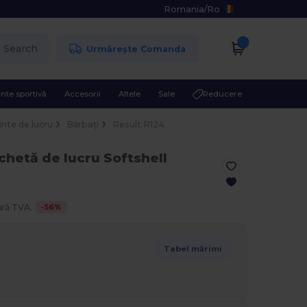
Romania
/
Ro
Search
Urmărește Comanda
nte sportivă
Accesorii
Altele
Sale
Reducere
nte de lucru
Bărbați
Result R124
chetă de lucru Softshell
-
56
%
ără TVA.
Tabel mărimi