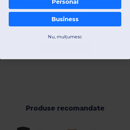
Personal
Vizualizează produsul
Vizualizează
Business
Nu, mulțumesc
Adaugă o recenzie
Produse recomandate