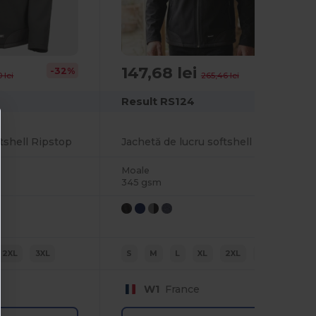
147,68 lei
-32%
-44%
 lei
265,46 lei
Result RS124
ftshell Ripstop
Jachetă de lucru softshell Ripstop
Moale
345 gsm
2XL
3XL
S
M
L
XL
2XL
3XL
W1
France