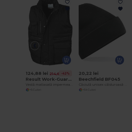
124,88 lei
20,22 lei
-42%
214,66 lei
Result Work-Guard R127
Beechfield BF045
Vestă matlasată impermeabilă Ultimate.
Căciulă unisex călduroasă și rezistentă la vânt cu clapetă sigură
+5 Culori
+54 Culori