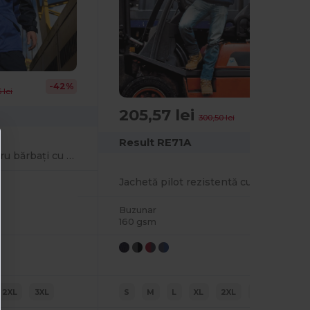
-42%
 lei
205,57 lei
-32%
300,50 lei
Result RE71A
Geacă de lucru pentru bărbați cu mai multe buzunare
Jachetă pilot rezistentă cu mânecă detașabilă Work-Guard zip sleeve Rezultat
Buzunar
160 gsm
2XL
3XL
S
M
L
XL
2XL
3XL