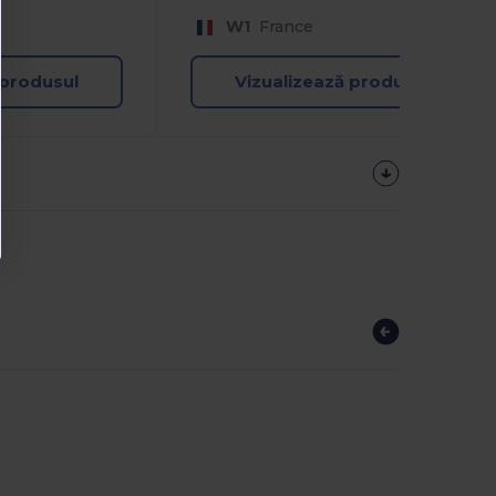
W1
France
 produsul
Vizualizează produsul