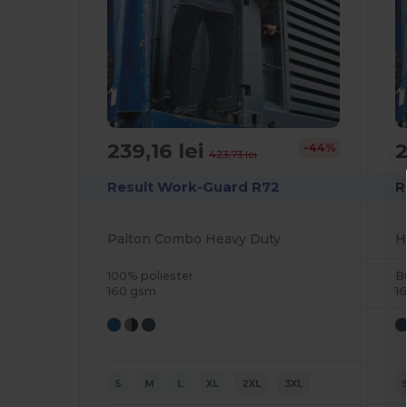
239,16 lei
2
-44%
423,73 lei
Result Work-Guard R72
R
Palton Combo Heavy Duty
100% poliester
B
160 gsm
1
S
M
L
XL
2XL
3XL