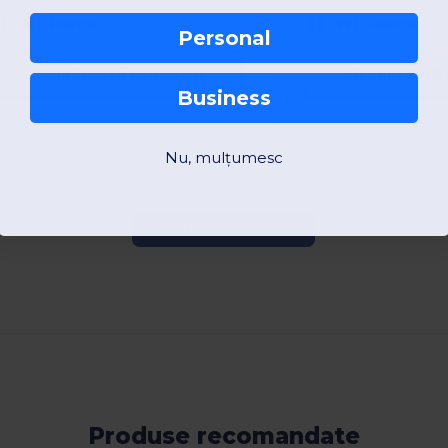
W1
France
W1
France
Personal
Vizualizează produsul
Vizualizează
Business
Nu, mulțumesc
Adaugă o recenzie
Produse recomandate