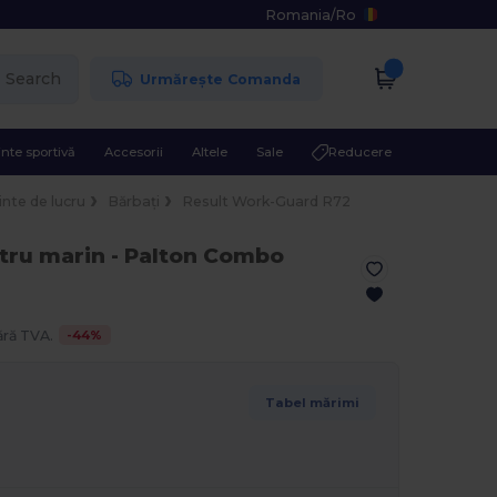
Romania
/
Ro
Search
Urmărește Comanda
nte sportivă
Accesorii
Altele
Sale
Reducere
nte de lucru
Bărbați
Result Work-Guard R72
stru marin
- Palton Combo
-
44
%
ără TVA.
Tabel mărimi