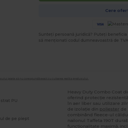
Cere ofer
Sunteți persoană juridică? Puteți beneficia 
să menționati codul dumneavoastră de TVA
dusului poate să nu corespundă exact cu culoarea reală a produsului.
Heavy Duty Combo Coat d
oferind protecție rezistentă
 strat PU
în aer liber sau utilizare z
de izolație din
poliester
de 
combinând fleece-ul căldur
rul de pe piept
nailonul Taffeta 190T durabi
funcționalitate maximă, in