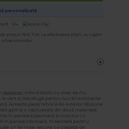
tă personalizată
de prețuri fără TVA. La efectuarea plății, va rugăm
 intracomunitar.
in
poliester
oxford 600D cu strat de PU,
 la vânt și hidrofugă pentru lucrări solicitante
ilnică. Această piesă tehnică de exterior dispune
160 gsm și o căptușeală din două materiale,
os în partea superioară a corpului cu
l în partea inferioară. Proiectată pentru
clude un
fermoar
ascuns cu clapetă de