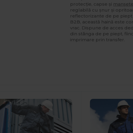
protecție, capse și
manșet
reglabilă cu șnur și opritoa
reflectorizante de pe piept
B2B, această haină este con
vrac. Dispune de acces ded
din stânga de pe piept, fii
imprimare prin transfer.