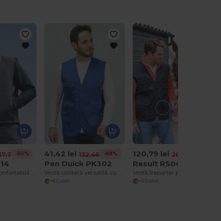
41,42 lei
120,79 lei
-50%
-69%
-42%
37,79 lei
132,46 lei
209,07 lei
014
Pen Duick PK302
Result RS045
Vestă utilitară confortabilă și durabilă cu strat de acoperire Teflon.
Vestă utilitară versatilă cu mai multe buzunare
Vestă Reporter pentru Bărbați 8 Pockets
+6 Culori
+5 Culori