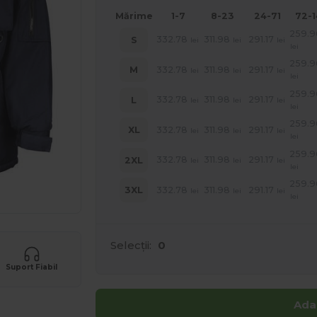
Mărime
1-7
8-23
24-71
72-
259.9
332.78
311.98
291.17
S
lei
lei
lei
lei
259.9
332.78
311.98
291.17
M
lei
lei
lei
lei
259.9
332.78
311.98
291.17
L
lei
lei
lei
lei
259.9
332.78
311.98
291.17
XL
lei
lei
lei
lei
259.9
332.78
311.98
291.17
2XL
lei
lei
lei
lei
259.9
332.78
311.98
291.17
3XL
lei
lei
lei
lei
Selecții:
0
Suport Fiabil
Ada