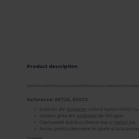
Product description
Vă rugăm să rețineți că, din cauza calibrării ecranului, culoarea imaginii pro
Reference: RE72A, RS072
Exterior din
poliester
oxford taslon 600D cu
Izolație grea din
poliester
de 160 gsm
Căptușeală dublă cu fleece sus și
nailon
jos
Acces pentru decorare în spate și la buzuna
Gramaj