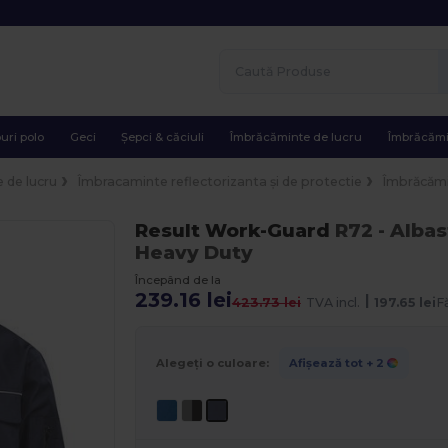
uri polo
Geci
Șepci & căciuli
Îmbrăcăminte de lucru
Îmbrăcămi
 de lucru
Îmbracaminte reflectorizanta și de protectie
Îmbrăcămi
Result Work-Guard
R72
- Alba
Heavy Duty
Începând de la
239.16 lei
|
423.73 lei
TVA incl.
197.65 lei
F
Alegeți o culoare:
Afișează tot
+ 2