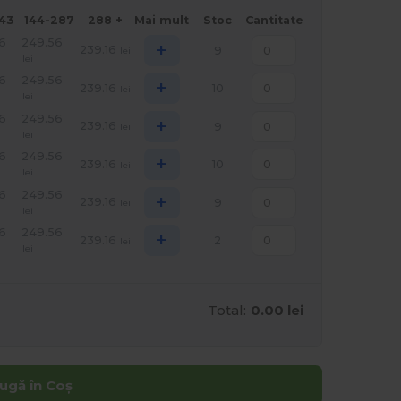
143
144-287
288 +
Mai mult
Stoc
Cantitate
6
249.56
+
239.16
9
lei
lei
6
249.56
+
239.16
10
lei
lei
6
249.56
+
239.16
9
lei
lei
6
249.56
+
239.16
10
lei
lei
6
249.56
+
239.16
9
lei
lei
6
249.56
+
239.16
2
lei
lei
Total:
0.00 lei
ugă în Coș