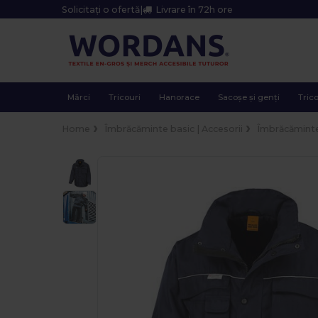
Solicitați o ofertă
|
Livrare în 72h ore
Mărci
Tricouri
Hanorace
Sacoșe și genți
Trico
Home
Îmbrăcăminte basic | Accesorii
Îmbrăcăminte