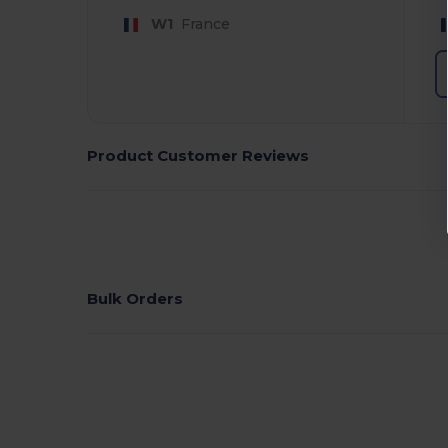
W1
France
Product Customer Reviews
Bulk Orders