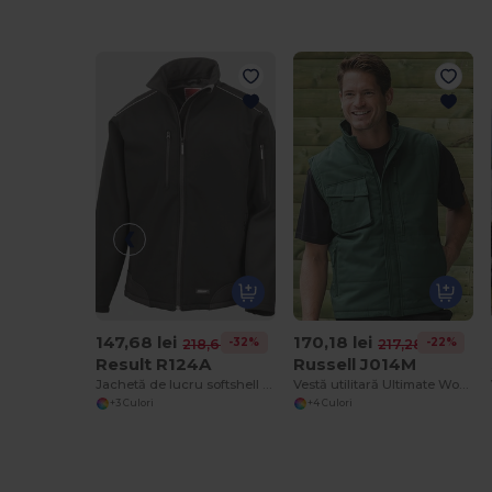
147,68 lei
170,18 lei
-32%
-22%
218,60 lei
217,28 lei
Result R124A
Russell J014M
Jachetă de lucru softshell Ripstop
Vestă utilitară Ultimate Workwear cu strat de Teflon.
+3 Culori
+4 Culori