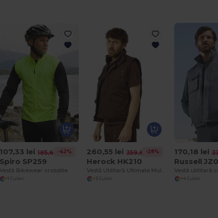
107,33 lei
260,55 lei
170,18 lei
-42%
-28%
185,64 lei
359,61 lei
3
Spiro SP259
Herock HK210
Russell JZ
Vestă Bikewear crosslite
Vestă Utilitară Ultimate Multi-Pocket Water-Repellent
+1 Culori
+3 Culori
+4 Culori