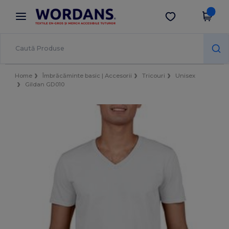
×
Aplicația Wordans
Descarcă app
Prețuri mai bune în aplicație!
Home
Îmbrăcăminte basic | Accesorii
Tricouri
Unisex
Gildan GD010