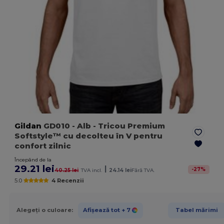
Gildan
GD010
- Alb
- Tricou Premium
Softstyle™ cu decolteu în V pentru
confort zilnic
Începând de la
29.21 lei
|
-
27
%
40.25 lei
TVA incl.
24.14 lei
Fără TVA.
5.0
4 Recenzii
Alegeți o culoare:
Afișează tot
+ 7
Tabel mărimi