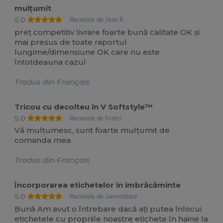
mulțumit
5.0
Recenzie de Jean P.
preț competitiv livrare foarte bună calitate OK și
mai presus de toate raportul
lungime/dimensiune OK care nu este
întotdeauna cazul
Tradus din Français
Tricou cu decolteu în V Softstyle™
5.0
Recenzie de frutto
Vă mulțumesc, sunt foarte mulțumit de
comanda mea
Tradus din Français
Încorporarea etichetelor în îmbrăcăminte
5.0
Recenzie de Jamesblaze
Bună Am avut o întrebare dacă ați putea înlocui
etichetele cu propriile noastre etichete în haine la