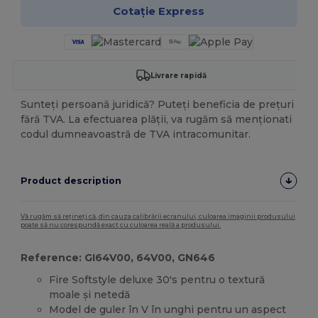
Cotație Express
Livrare rapidă
Sunteți persoană juridică? Puteți beneficia de prețuri
fără TVA. La efectuarea plății, va rugăm să menționati
codul dumneavoastră de TVA intracomunitar.
Product description
Vă rugăm să rețineți că, din cauza calibrării ecranului, culoarea imaginii produsului
poate să nu corespundă exact cu culoarea reală a produsului.
Reference: GI64V00, 64V00, GN646
Fire Softstyle deluxe 30's pentru o textură
moale și netedă
Model de guler în V în unghi pentru un aspect