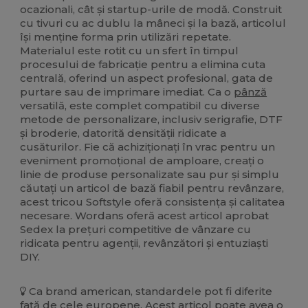
ocazionali, cât și startup-urile de modă. Construit
cu tivuri cu ac dublu la mâneci și la bază, articolul
își menține forma prin utilizări repetate.
Materialul este rotit cu un sfert în timpul
procesului de fabricație pentru a elimina cuta
centrală, oferind un aspect profesional, gata de
purtare sau de imprimare imediat. Ca o
pânză
versatilă, este complet compatibil cu diverse
metode de personalizare, inclusiv serigrafie, DTF
și broderie, datorită densității ridicate a
cusăturilor. Fie că achiziționați în vrac pentru un
eveniment promoțional de amploare, creați o
linie de produse personalizate sau pur și simplu
căutați un articol de bază fiabil pentru revânzare,
acest tricou Softstyle oferă consistența și calitatea
necesare. Wordans oferă acest articol aprobat
Sedex la prețuri competitive de vânzare cu
ridicata pentru agenții, revânzători și entuziaști
DIY.
Ca brand american, standardele pot fi diferite
față de cele europene. Acest articol poate avea o