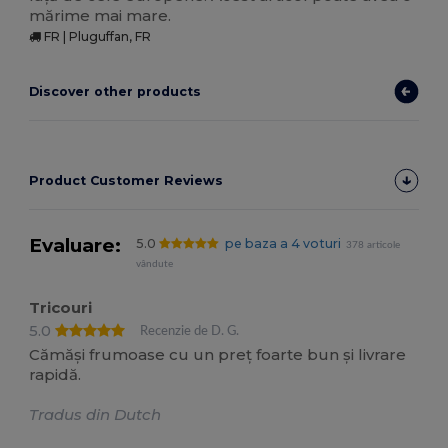
mărime mai mare.
FR | Pluguffan, FR
Discover other products
Product Customer Reviews
Evaluare:
5.0
pe baza a 4 voturi
378 articole
vândute
Tricouri
5.0
Recenzie de D. G.
Cămăși frumoase cu un preț foarte bun și livrare
rapidă.
Tradus din Dutch