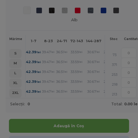
Alb
Mai
Mărime
Stoc
Cantitat
1-7
8-23
24-71
72-143
144-287
288 +
mult
+
42.39
39.47
36.51
33.59
30.67
29.21
lei
lei
lei
lei
lei
lei
S
73
+
42.39
39.47
36.51
33.59
30.67
29.21
lei
lei
lei
lei
lei
lei
M
371
+
42.39
39.47
36.51
33.59
30.67
29.21
lei
lei
lei
lei
lei
lei
L
253
+
42.39
39.47
36.51
33.59
30.67
29.21
lei
lei
lei
lei
lei
lei
XL
218
+
42.39
39.47
36.51
33.59
30.67
29.21
lei
lei
lei
lei
lei
lei
2XL
213
Selecții:
0
Total:
0.00 le
Adaugă în Coș