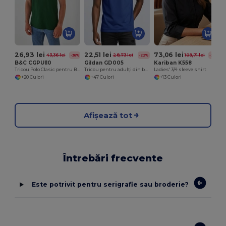
26,93 lei
22,51 lei
73,06 lei
43,36 lei
28,73 lei
109,71 lei
-38%
-22%
-33%
B&C CGPUI10
Gildan GD005
Kariban K558
Tricou Polo Clasic pentru Bărbați din Bumbac de la B&C
Tricou pentru adulți din bumbac Premium Heavyweight
Ladies' 3/4 sleeve shirt
+20 Culori
+47 Culori
+13 Culori
Afișează tot
Întrebări frecvente
Este potrivit pentru serigrafie sau broderie?