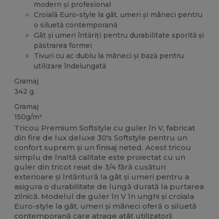
modern și profesional
Croială Euro-style la gât, umeri și mâneci pentru
o siluetă contemporană
Gât și umeri întăriți pentru durabilitate sporită și
păstrarea formei
Tivuri cu ac dublu la mâneci și bază pentru
utilizare îndelungată
Gramaj
342 g.
Gramaj
150g/m²
Tricou Premium Softstyle cu guler în V, fabricat
din fire de lux deluxe 30's Softstyle pentru un
confort suprem și un finisaj neted. Acest tricou
simplu de înaltă calitate este proiectat cu un
guler din tricot reiat de 3/4 fără cusături
exterioare și întăritură la gât și umeri pentru a
asigura o durabilitate de lungă durată la purtarea
zilnică. Modelul de guler în V în unghi și croiala
Euro-style la gât, umeri și mâneci oferă o siluetă
contemporană care atrage atât utilizatorii