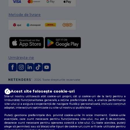
Metode de livrare
Urmărește-ne
2026. Toate drepturile rezervate
Termeni și condiții
|
Politica de confidențialitate
|
Politica privind cookie-
urile
|
Sitemap
Acest site folosește cookie-uri
Site-ul nostru utilizează atât cookie-uri proprii, cât și cookie-uri de la terți pentru a
îmbunătăți funcționalitatea generală, a reține preferințele dvs., a analiza performanța
site-ului și a asigura o experiență de navigare fluidă și personalizată, inclusiv conținut
adaptat, interacțiuni optimizate cu site-ul nostru și publicitate.
Puteți gestiona preferințele dvs. privind cookie-urile în orice moment. Cookie-urile
esențiale, care sunt necesare pentru funcționarea site-ului, nu pot fi dezactivate,
deoarece sunt necesare pentru operarea corectă a site-ului. Cu toate acestea, puteți
alege să permiteți sau să blocați alte tipuri de cookie-uri, cum ar fi cele utilizate pentru