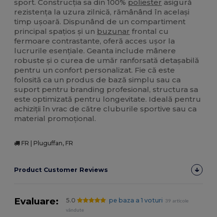
sport. Construcția sa din 100%
poliester
asigură
rezistența la uzura zilnică, rămânând în același
timp ușoară. Dispunând de un compartiment
principal spațios și un
buzunar
frontal cu
fermoare contrastante, oferă acces ușor la
lucrurile esențiale. Geanta include mânere
robuste și o curea de umăr ranforsată detașabilă
pentru un confort personalizat. Fie că este
folosită ca un produs de bază simplu sau ca
suport pentru branding profesional, structura sa
este optimizată pentru longevitate. Ideală pentru
achiziții în vrac de către cluburile sportive sau ca
material promoțional.
FR | Pluguffan, FR
Product Customer Reviews
Evaluare:
5.0
pe baza a 1 voturi
39 articole
vândute