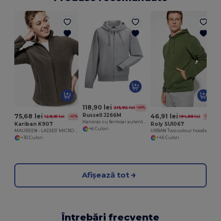
118,90 lei
215,92 lei
-45%
Russell J266M
75,68 lei
46,91 lei
128,91 lei
194,88 lei
-41%
-76%
Hanorac cu fermoar autentic
Kariban K907
Roly SU1067
+6 Culori
MAUREEN - LADIES' MICRO FLEECE JACKET
URBAN Two-colour hoodie with double fabric
+30 Culori
+45 Culori
Afișează tot
Întrebări frecvente