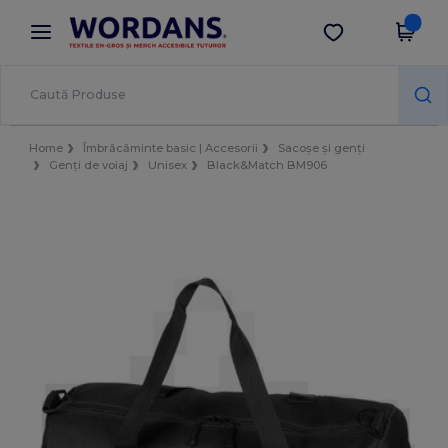
×
Aplicația Wordans
Descarcă app
Prețuri mai bune în aplicație!
Home
Îmbrăcăminte basic | Accesorii
Sacoșe și genți
Genți de voiaj
Unisex
Black&Match BM906