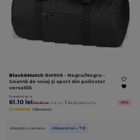
Black&Match
BM906
- Negru/Negru
-
Geantă de voiaj și sport din poliester
versatilă
Începând de la
61.10 lei
|
-
39
%
100.52 lei
TVA incl.
50.50 lei
Fără TVA.
5.0
1 Recenzii
Alegeți o culoare:
Afișează tot
+ 7