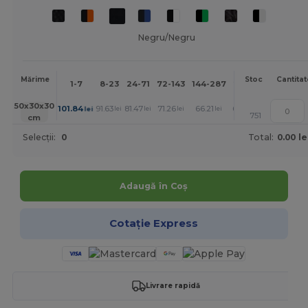
Negru/Negru
Mai
Mărime
Stoc
Cantitat
1-7
8-23
24-71
72-143
144-287
288 +
mult
+
50x30x30
101.84
91.63
81.47
71.26
66.21
61.10
lei
lei
lei
lei
lei
lei
751
cm
Selecții:
0
Total:
0.00 le
Adaugă în Coș
Cotație Express
Livrare rapidă