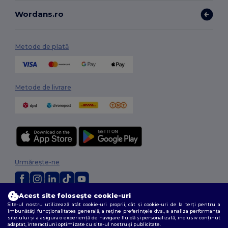
Wordans.ro
Metode de plată
Metode de livrare
Urmărește-ne
Acest site folosește cookie-uri
2026. Toate drepturile rezervate
Site-ul nostru utilizează atât cookie-uri proprii, cât și cookie-uri de la terți pentru a
Termeni și condiții
|
Politica de confidențialitate
|
Politica privind cookie-
îmbunătăți funcționalitatea generală, a reține preferințele dvs., a analiza performanța
site-ului și a asigura o experiență de navigare fluidă și personalizată, inclusiv conținut
urile
|
Sitemap
adaptat, interacțiuni optimizate cu site-ul nostru și publicitate.