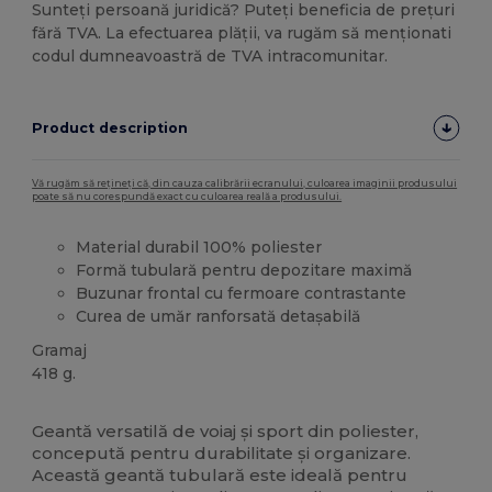
Sunteți persoană juridică? Puteți beneficia de prețuri
fără TVA. La efectuarea plății, va rugăm să menționati
codul dumneavoastră de TVA intracomunitar.
Product description
Vă rugăm să rețineți că, din cauza calibrării ecranului, culoarea imaginii produsului
poate să nu corespundă exact cu culoarea reală a produsului.
Material durabil 100% poliester
Formă tubulară pentru depozitare maximă
Buzunar frontal cu fermoare contrastante
Curea de umăr ranforsată detașabilă
Gramaj
418 g.
Stoc mare
Geantă versatilă de voiaj și sport din poliester,
concepută pentru durabilitate și organizare.
Această geantă tubulară este ideală pentru