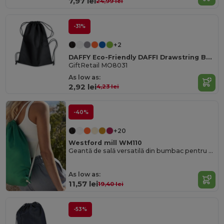
7,97 lei
24,99 lei
-31%
+2
DAFFY Eco-Friendly DAFFI Drawstring Bag 80gsm
GiftRetail MO8031
As low as:
2,92 lei
4,23 lei
-40%
+20
Westford mill WM110
Geantă de sală versatilă din bumbac pentru sport și evenimente
As low as:
11,57 lei
19,40 lei
-53%