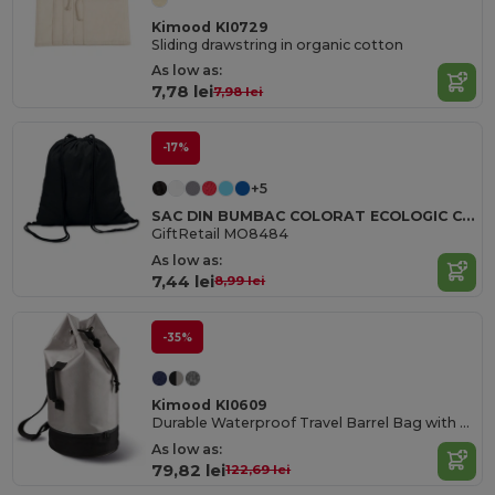
Kimood KI0729
Sliding drawstring in organic cotton
As low as:
7,78 lei
7,98 lei
-17%
+5
SAC DIN BUMBAC COLORAT ECOLOGIC CU ȘNUR 100gr/m² 37x41CM
GiftRetail MO8484
As low as:
7,44 lei
8,99 lei
-35%
Kimood KI0609
Durable Waterproof Travel Barrel Bag with Shoe Compartment
As low as:
79,82 lei
122,69 lei