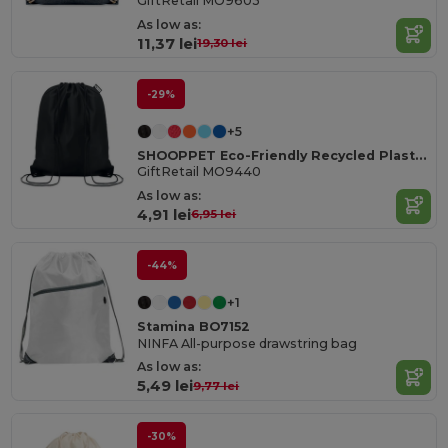
GiftRetail MO9603
As low as:
11,37 lei
19,30 lei
-29%
+5
SHOOPPET Eco-Friendly Recycled Plastic Drawstring Bag 36x40 CM
GiftRetail MO9440
As low as:
4,91 lei
6,95 lei
-44%
+1
Stamina BO7152
NINFA All-purpose drawstring bag
As low as:
5,49 lei
9,77 lei
-30%