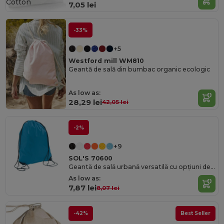
Cotton
7,05 lei
-33%
+5
Westford mill WM810
Geantă de sală din bumbac organic ecologic
As low as:
28,29 lei
42,05 lei
-2%
+9
SOL'S 70600
Geantă de sală urbană versatilă cu opțiuni de personalizare
As low as:
7,87 lei
8,07 lei
-42%
Best Seller