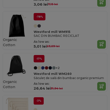
3,06 lei
7,15 lei
-78%
Westford mill WM915
SAC DIN BUMBAC RECICLAT
Organic
As low as:
Cotton
5,01 lei
23,09 lei
-17%
+2
Westford mill WM260
Săculeț de sală din bumbac organic premium
Organic
As low as:
Cotton
26,64 lei
31,94 lei
-3%