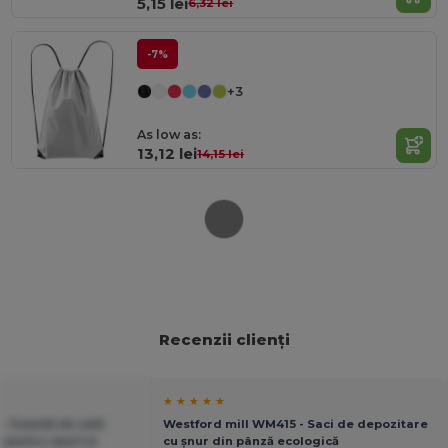
5,15 lei
6,32 lei
-7%
+3
As low as:
13,12 lei
14,15 lei
Recenzii clienți
★ ★ ★ ★ ★
- Geantă de sală
Westford mill WM415 - Saci de depozitare
 pentru sport și
cu șnur din pânză ecologică