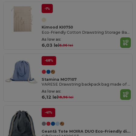
-1%
Kimood KI0750
Eco-Friendly Cotton Drawstring Storage Bags
As low as:
6,03 lei
6,06 lei
-68%
Stamina MO7107
VARESE Drawstring backpack bag made of 100% recycled cotton in mottled finish
As low as:
6,12 lei
18,96 lei
-41%
Geantă Tote MOIRA DUO Eco-Friendly din Bumbac & Poliester Reciclat