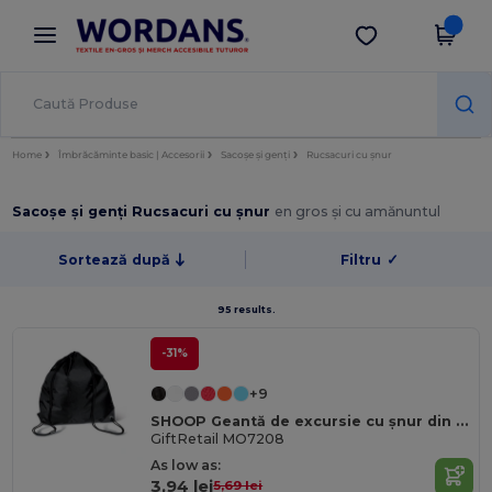
×
Aplicația Wordans
Descarcă app
Prețuri mai bune în aplicație!
Home
Îmbrăcăminte basic | Accesorii
Sacoșe și genți
Rucsacuri cu șnur
Sacoșe și genți Rucsacuri cu șnur
en gros și cu amănuntul
Sortează după
Filtru
✓
95 results.
-31%
+9
SHOOP Geantă de excursie cu șnur din poliester durabil 190T
GiftRetail MO7208
As low as:
3,94 lei
5,69 lei