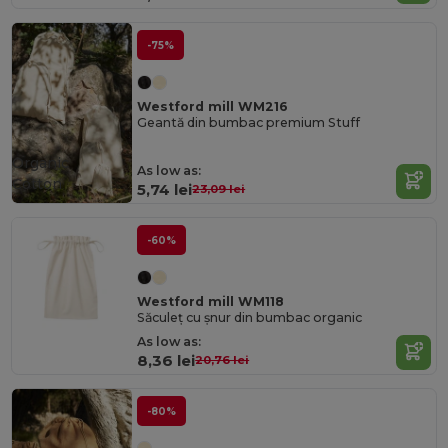
-75%
Westford mill WM216
Geantă din bumbac premium Stuff
Organic
As low as:
Cotton
5,74 lei
23,09 lei
-60%
Westford mill WM118
Săculeț cu șnur din bumbac organic
As low as:
8,36 lei
20,76 lei
-80%