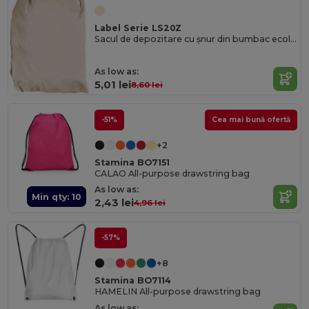
Label Serie LS20Z
Sacul de depozitare cu șnur din bumbac ecologic
As low as:
5,01 lei
8,60 lei
-51%
Cea mai bună ofertă
+2
Stamina BO7151
CALAO All-purpose drawstring bag
As low as:
Min qty: 10
2,43 lei
4,96 lei
-57%
+8
Stamina BO7114
HAMELIN All-purpose drawstring bag
As low as: