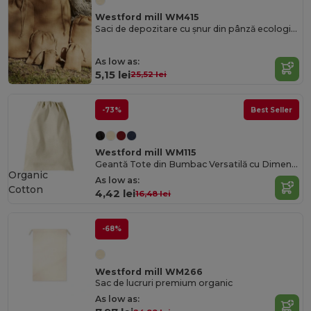
Westford mill WM415
Saci de depozitare cu șnur din pânză ecologică
As low as:
5,15 lei
25,52 lei
-73%
Best Seller
Westford mill WM115
Geantă Tote din Bumbac Versatilă cu Dimensiuni Personalizabile
Organic
As low as:
Cotton
4,42 lei
16,48 lei
-68%
Westford mill WM266
Sac de lucruri premium organic
As low as: