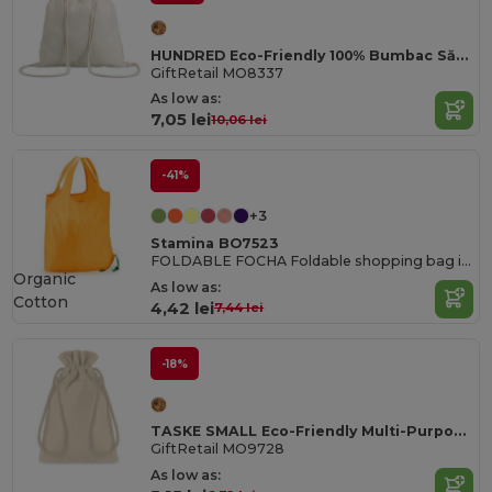
HUNDRED Eco-Friendly 100% Bumbac Săculeț cu Șnur 37x41CM
GiftRetail MO8337
As low as:
7,05 lei
10,06 lei
-41%
+3
Stamina BO7523
FOLDABLE FOCHA Foldable shopping bag in soft 190T polyester
Organic
As low as:
Cotton
4,42 lei
7,44 lei
-18%
TASKE SMALL Eco-Friendly Multi-Purpose Organic Cotton Bag
GiftRetail MO9728
As low as: