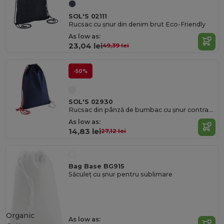
SOL'S 02111
Rucsac cu șnur din denim brut Eco-Friendly
As low as:
23,04 lei
49,39 lei
-50%
SOL'S 02930
Rucsac din pânză de bumbac cu șnur contrastant
As low as:
14,83 lei
27,12 lei
Bag Base BG915
Săculeț cu șnur pentru sublimare
Organic
As low as: