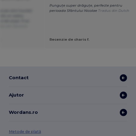
Punguțe super drăguțe, perfecte pentru
 pe care îl puteți
perioada Sfântului Nicolae
Tradus din Dutch
 este un cadou
 de ocazii. Îl voi
dus din Deutsch
.
Recenzie de charis f.
Contact
Ajutor
Wordans.ro
Metode de plată