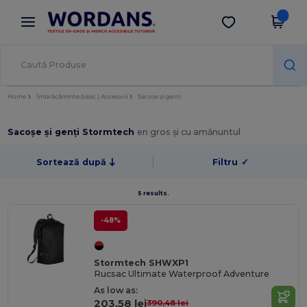
×
Aplicația Wordans
Descarcă app
Prețuri mai bune în aplicație!
Home
Îmbrăcăminte basic | Accesorii
Sacoșe și genți
Sacoșe și genți Stormtech
en gros și cu amănuntul
Sortează după
Filtru
✓
5 results.
-48%
Stormtech SHWXP1
Rucsac Ultimate Waterproof Adventure
As low as:
203,58 lei
390,48 lei