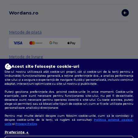
Wordans.ro
Metode de plată
Metode de livrare
Acest site folosește cookie-uri
Site-ul nostru utilizează atât cookie-uri proprii, cât și cookie-uri de la terți pentru a
îmbunătăți funcționalitatea generală, a reține preferințele dvs., a analiza performanța
site-ului și a asigura o experiență de navigare fluidă și personalizată, inclusiv conținut
adaptat, interacțiuni optimizate cu site-ul nostru și publicitate.
Puteți gestiona preferințele dvs. privind cookie-urile în orice moment. Cookie-urile
esențiale, care sunt necesare pentru funcționarea site-ului, nu pot fi dezactivate,
deoarece sunt necesare pentru operarea corectă a site-ului. Cu toate acestea, puteți
Urmărește-ne
alege să permiteți sau să blocați alte tipuri de cookie-uri, cum ar fi cele utilizate pentru
personalizare, analiză și direcționare.
Pentru mai multe detalii despre cum folosim cookie-urile, cum să le controlați și
despre cookie-urile de la terți, vă rugăm să consultați
Politica privind cookie-
urile
și
Privacy Policy
.
2026. Toate drepturile rezervate
👋
Bună
Termeni și condiții
|
Politica de confidențialitate
|
Politica privind cookie-
Preferințe
Dacă aveți întrebări sau
urile
|
Sitemap