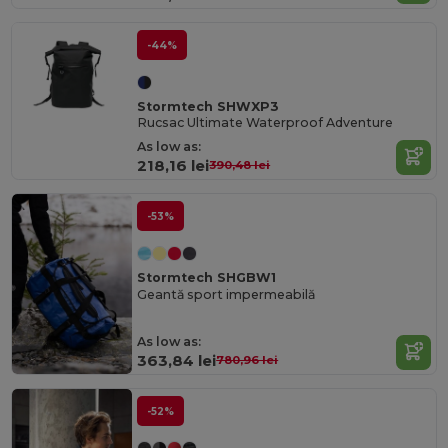
-44%
Stormtech SHWXP3
Rucsac Ultimate Waterproof Adventure
As low as:
218,16 lei
390,48 lei
-53%
Stormtech SHGBW1
Geantă sport impermeabilă
As low as:
363,84 lei
780,96 lei
-52%