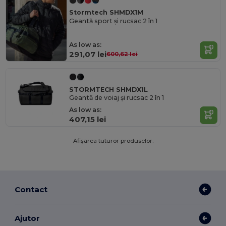
Stormtech SHMDX1M
Geantă sport și rucsac 2 în 1
As low as:
291,07 lei
600,62 lei
STORMTECH SHMDX1L
Geantă de voiaj și rucsac 2 în 1
As low as:
407,15 lei
Afișarea tuturor produselor.
Contact
Ajutor