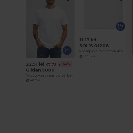
11,13 lei
SOL'S 01208
Prosop din microfibră Atoll 30
+5 Culori
22,51 lei
-53%
47,78 lei
Gildan 5000
Tricou Heavy pentru bărbați
+47 Culori