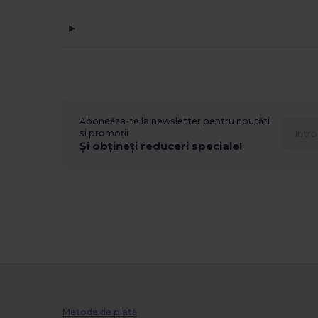
Aboneăza-te la newsletter pentru noutăti
si promoții
Și obțineți reduceri speciale!
Metode de plată