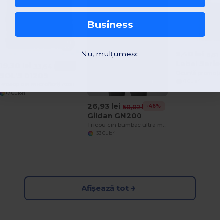
Business
5,40 lei
Nu, mulțumesc
6,51 
Label Seri
19,30 lei
-43%
33,64 lei
SOL'S 01209
+1 Culori
Prosop din microfibră Atoll 50
+7 Culori
26,93 lei
-46%
50,02 lei
Gildan GN200
Tricou din bumbac ultra moale și greu pentru bărbați
+33 Culori
Afișează tot