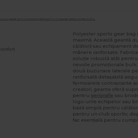
dusului poate să nu corespundă exact cu culoarea reală a produsului.
Polyester sports gear bag 
maximă. Această geantă dura
călătorii sau echipament d
confort
mânere ranforsate. Fabricat
l
soluție robustă atât pentru 
nevoile promoționale bulk.
două buzunare laterale pe
ranforsată detașabilă asigu
fermoarele contrastante a
creatori, geanta oferă sup
pentru
serigrafie
sau brode
logo-urile echipelor sau bra
bază simplă pentru călător
pentru un club sportiv, disp
fac esențială pentru cumpă