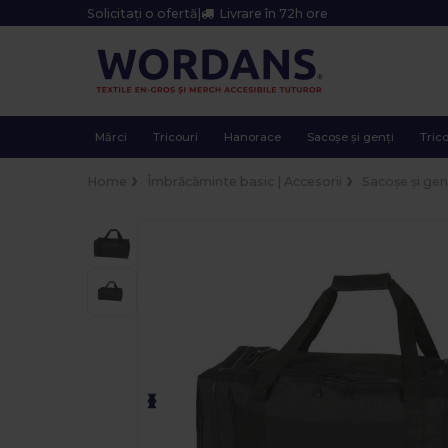
Solicitați o ofertă
|
Livrare în 72h ore
Mărci
Tricouri
Hanorace
Sacoșe și genți
Trico
Home
Îmbrăcăminte basic | Accesorii
Sacoșe și gen