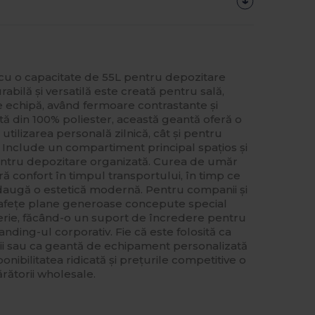
cu o capacitate de 55L pentru depozitare
bilă și versatilă este creată pentru sală,
e echipă, având fermoare contrastante și
ă din 100% poliester, această geantă oferă o
utilizarea personală zilnică, cât și pentru
 Include un compartiment principal spațios și
ntru depozitare organizată. Curea de umăr
ră confort în timpul transportului, în timp ce
daugă o estetică modernă. Pentru companii și
rafețe plane generoase concepute special
rie, făcând-o un suport de încredere pentru
nding-ul corporativ. Fie că este folosită ca
ii sau ca geantă de echipament personalizată
onibilitatea ridicată și prețurile competitive o
rătorii wholesale.