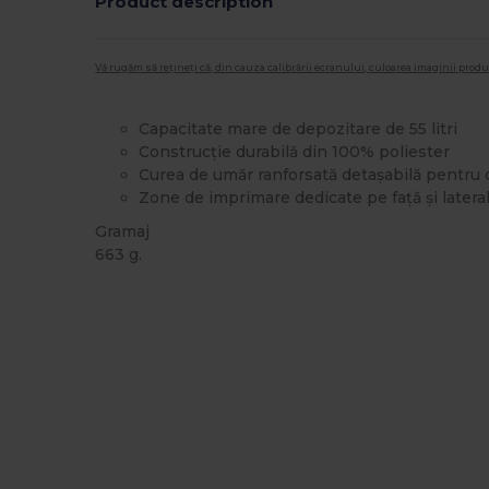
Product description
Vă rugăm să rețineți că, din cauza calibrării ecranului, culoarea imaginii pro
Capacitate mare de depozitare de 55 litri
Construcție durabilă din 100% poliester
Curea de umăr ranforsată detașabilă pentru 
Zone de imprimare dedicate pe față și latera
Gramaj
663 g.
Stoc mare