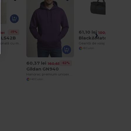
61,10 lei
-17%
-39%
lei
100,52 lei
e LS42B
Black&Match BM906
Geantă promoțională cu mânere mari din bumbac
Geantă de voiaj și sport din poliester versatilă
+8 Culori
60,37 lei
-62%
160,65 lei
Gildan GN940
Hanorac premium unisex Heavy Blend cu glugă
+40 Culori