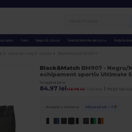
uri polo
Geci
Șepci & căciuli
Îmbrăcăminte de lucru
Îmbrăcămi
ți
Genți de voiaj
Unisex
Black&Match BM907
Black&Match
BM907
- Negru/
echipament sportiv Ultimate 5
Începând de la
84.97 lei
|
145.78 lei
TVA incl.
70.22 lei
Fără
Alegeți o culoare:
Afișează tot
+ 7