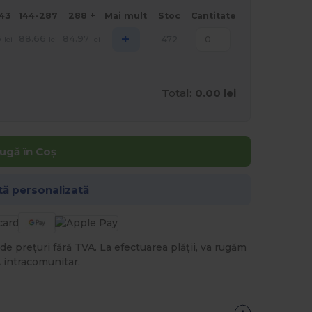
143
144-287
288 +
Mai mult
Stoc
Cantitate
+
6
88.66
84.97
472
lei
lei
lei
Total:
0.00 lei
ugă în Coș
tă personalizată
de prețuri fără TVA. La efectuarea plății, va rugăm
 intracomunitar.