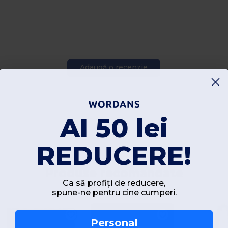
Adaugă o recenzie
AI 50 lei
REDUCERE!
Produse recomandate
Ca să profiți de reducere,
spune-ne pentru cine cumperi.
Personal