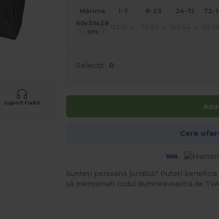
Mărime
1-7
8-23
24-71
72-
60x30x28
125.61
110.83
103.44
92.3
lei
lei
lei
cm
Selecții:
0
Suport Fiabil
Ada
Cere ofer
Sunteți persoană juridică? Puteți beneficia 
să menționati codul dumneavoastră de TVA