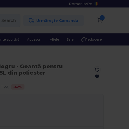
Romania
/
Ro
Search
Urmărește Comanda
nte sportivă
Accesorii
Altele
Sale
Reducere
Negru
- Geantă pentru
5L din poliester
-
42
%
 TVA.