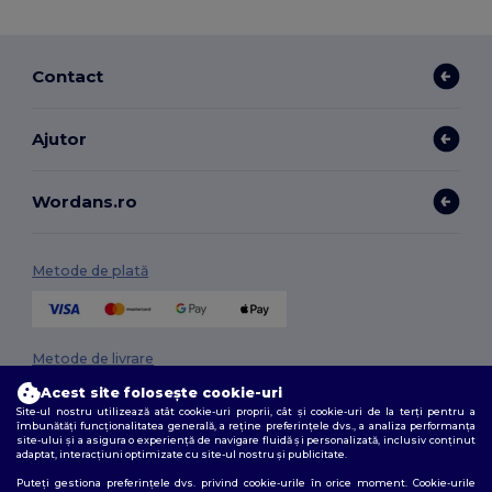
Contact
Ajutor
Wordans.ro
Metode de plată
Metode de livrare
Acest site folosește cookie-uri
Site-ul nostru utilizează atât cookie-uri proprii, cât și cookie-uri de la terți pentru a
îmbunătăți funcționalitatea generală, a reține preferințele dvs., a analiza performanța
site-ului și a asigura o experiență de navigare fluidă și personalizată, inclusiv conținut
adaptat, interacțiuni optimizate cu site-ul nostru și publicitate.
Puteți gestiona preferințele dvs. privind cookie-urile în orice moment. Cookie-urile