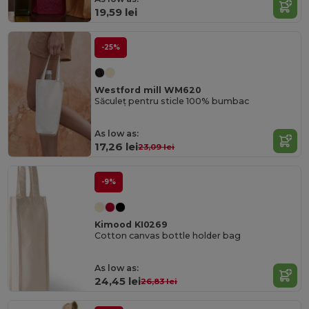
19,59 lei
-25%
Westford mill WM620
Săculeț pentru sticle 100% bumbac
As low as:
17,26 lei
23,09 lei
-9%
Kimood KI0269
Cotton canvas bottle holder bag
As low as:
24,45 lei
26,83 lei