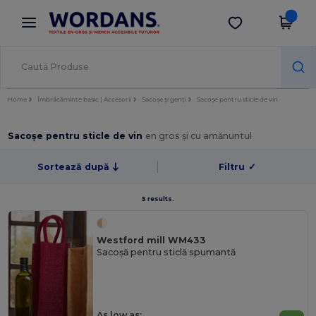
×
Aplicația Wordans
Descarcă app
Prețuri mai bune în aplicație!
Home
Îmbrăcăminte basic | Accesorii
Sacoșe și genți
Sacoșe pentru sticle de vin
Sacoșe pentru sticle de vin
en gros și cu amănuntul
Sortează după
Filtru
✓
5 results.
Westford mill WM433
Sacoșă pentru sticlă spumantă
As low as: