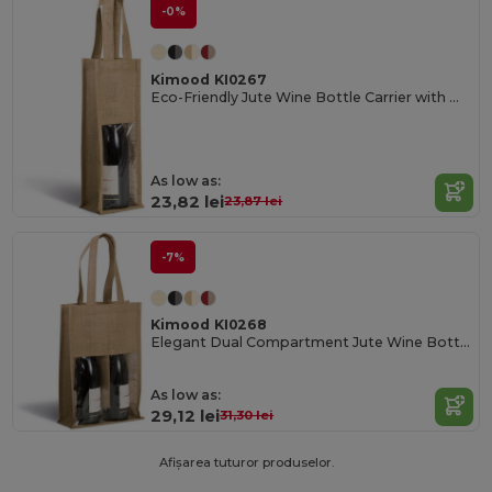
-0%
Kimood KI0267
Eco-Friendly Jute Wine Bottle Carrier with Window
As low as:
23,82 lei
23,87 lei
-7%
Kimood KI0268
Elegant Dual Compartment Jute Wine Bottle Carrier
As low as:
29,12 lei
31,30 lei
Afișarea tuturor produselor.