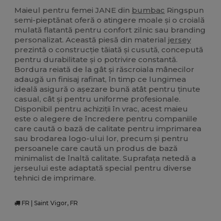
Stoc mare
Maieul pentru femei JANE din
bumbac
Ringspun
semi-pieptănat oferă o atingere moale și o croială
mulată flatantă pentru confort zilnic sau branding
personalizat. Această piesă din material
jersey
prezintă o construcție tăiată și cusută, concepută
pentru durabilitate și o potrivire constantă.
Bordura reiată de la gât și răscroiala mânecilor
adaugă un finisaj rafinat, în timp ce lungimea
ideală asigură o așezare bună atât pentru ținute
casual, cât și pentru uniforme profesionale.
Disponibil pentru achiziții în vrac, acest maieu
este o alegere de încredere pentru companiile
care caută o bază de calitate pentru imprimarea
sau brodarea logo-ului lor, precum și pentru
persoanele care caută un produs de bază
minimalist de înaltă calitate. Suprafața netedă a
jerseului este adaptată special pentru diverse
tehnici de imprimare.
FR | Saint Vigor, FR