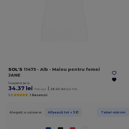
SOL'S
11475
- Alb
- Maiou pentru femei
JANE
Începând de la
34.37 lei
|
TVA incl.
28.40 lei
Fără TVA.
5.0
1 Recenzii
Alegeți o culoare:
Afișează tot
+ 3
Tabel mărimi