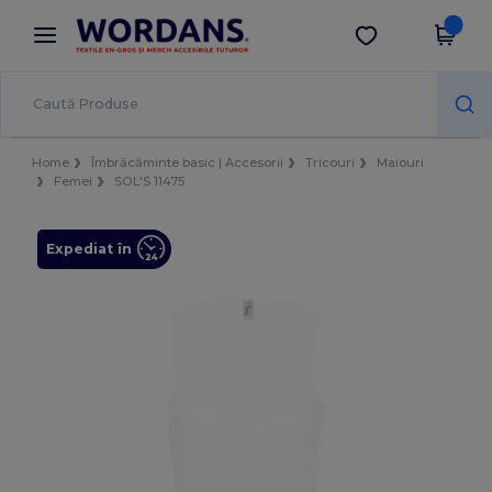
×
Aplicația Wordans
Descarcă app
Prețuri mai bune în aplicație!
Home
Îmbrăcăminte basic | Accesorii
Tricouri
Maiouri
Femei
SOL'S 11475
Expediat în