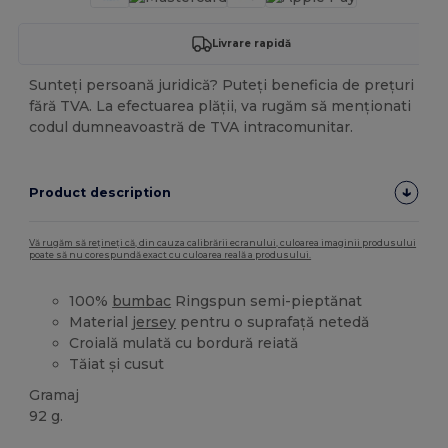
Livrare rapidă
Sunteți persoană juridică? Puteți beneficia de prețuri
fără TVA. La efectuarea plății, va rugăm să menționati
codul dumneavoastră de TVA intracomunitar.
Product description
Vă rugăm să rețineți că, din cauza calibrării ecranului, culoarea imaginii produsului
poate să nu corespundă exact cu culoarea reală a produsului.
100%
bumbac
Ringspun semi-pieptănat
Material
jersey
pentru o suprafață netedă
Croială mulată cu bordură reiată
Tăiat și cusut
Gramaj
92 g.