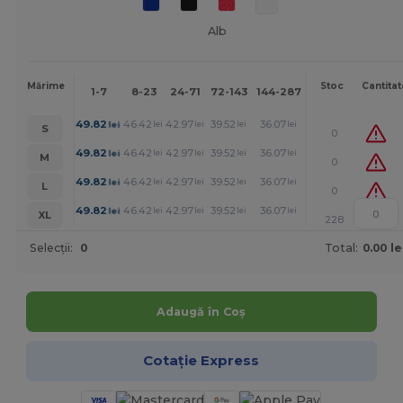
Alb
Mai
Mărime
Stoc
Cantitat
1-7
8-23
24-71
72-143
144-287
288 +
mult
+
49.82
46.42
42.97
39.52
36.07
34.37
lei
lei
lei
lei
lei
lei
S
0
+
49.82
46.42
42.97
39.52
36.07
34.37
lei
lei
lei
lei
lei
lei
M
0
+
49.82
46.42
42.97
39.52
36.07
34.37
lei
lei
lei
lei
lei
lei
L
0
+
49.82
46.42
42.97
39.52
36.07
34.37
lei
lei
lei
lei
lei
lei
XL
228
Selecții:
0
Total:
0.00 le
Adaugă în Coș
Cotație Express