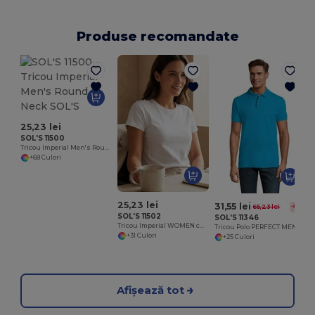
Produse recomandate
25,23 lei
SOL'S 11500
Tricou Imperial Men's Round Neck SOL'S
+68 Culori
25,23 lei
31,55 lei
65,23 lei
-52%
SOL'S 11502
SOL'S 11346
Tricou Imperial WOMEN cu guler rotund pentru femei
Tricou Polo PERFECT MEN
+31 Culori
+25 Culori
Afișează tot