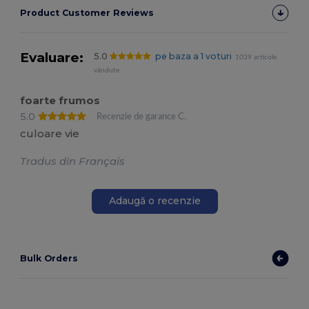
Product Customer Reviews
Evaluare:
5.0
pe baza a 1 voturi
1039 articole
vândute
foarte frumos
5.0
Recenzie de garance C.
culoare vie
Tradus din Français
Adaugă o recenzie
Bulk Orders