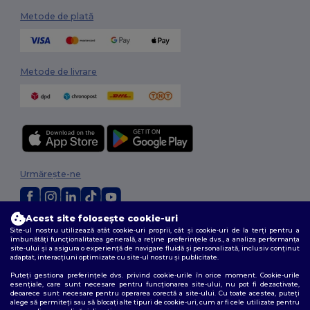
Metode de plată
Metode de livrare
Urmărește-ne
Acest site folosește cookie-uri
2026. Toate drepturile rezervate
Site-ul nostru utilizează atât cookie-uri proprii, cât și cookie-uri de la terți pentru a
îmbunătăți funcționalitatea generală, a reține preferințele dvs., a analiza performanța
Termeni și condiții
|
Politica de confidențialitate
|
Politica privind cookie-
site-ului și a asigura o experiență de navigare fluidă și personalizată, inclusiv conținut
urile
|
Sitemap
adaptat, interacțiuni optimizate cu site-ul nostru și publicitate.
Puteți gestiona preferințele dvs. privind cookie-urile în orice moment. Cookie-urile
esențiale, care sunt necesare pentru funcționarea site-ului, nu pot fi dezactivate,
deoarece sunt necesare pentru operarea corectă a site-ului. Cu toate acestea, puteți
alege să permiteți sau să blocați alte tipuri de cookie-uri, cum ar fi cele utilizate pentru