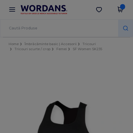
×
Aplicația Wordans
Descarcă app
Prețuri mai bune în aplicație!
Home
Îmbrăcăminte basic | Accesorii
Tricouri
Tricouri scurte / crop
Femei
SF Women SK235