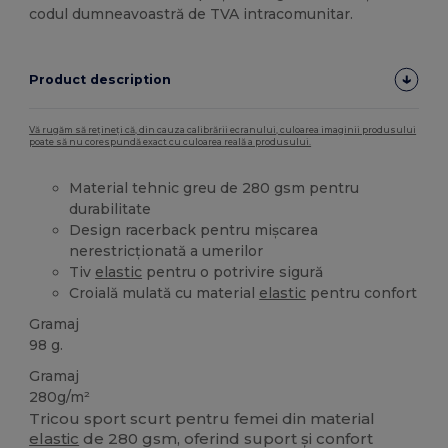
codul dumneavoastră de TVA intracomunitar.
Product description
Vă rugăm să rețineți că, din cauza calibrării ecranului, culoarea imaginii produsului
poate să nu corespundă exact cu culoarea reală a produsului.
Material tehnic greu de 280 gsm pentru
durabilitate
Design racerback pentru mișcarea
nerestricționată a umerilor
Tiv
elastic
pentru o potrivire sigură
Croială mulată cu material
elastic
pentru confort
Gramaj
98 g.
Gramaj
280g/m²
Tricou sport scurt pentru femei din material
elastic
de 280 gsm, oferind suport și confort