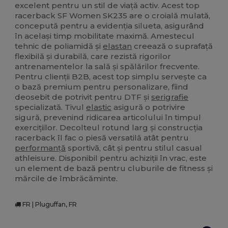
excelent pentru un stil de viață activ. Acest top
racerback SF Women SK235 are o croială mulată,
concepută pentru a evidenția silueta, asigurând
în același timp mobilitate maximă. Amestecul
tehnic de poliamidă și
elastan
creează o suprafață
flexibilă și durabilă, care rezistă rigorilor
antrenamentelor la sală și spălărilor frecvente.
Pentru clienții B2B, acest top simplu servește ca
o bază premium pentru personalizare, fiind
deosebit de potrivit pentru DTF și
serigrafie
specializată. Tivul
elastic
asigură o potrivire
sigură, prevenind ridicarea articolului în timpul
exercițiilor. Decolteul rotund larg și construcția
racerback îl fac o piesă versatilă atât pentru
performanță
sportivă, cât și pentru stilul casual
athleisure. Disponibil pentru achiziții în vrac, este
un element de bază pentru cluburile de fitness și
mărcile de îmbrăcăminte.
FR | Pluguffan, FR