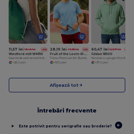
11,57 lei
28,19 lei
60,47 lei
19,40 lei
47,35 lei
123,71 lei
-40%
-40%
-51%
Westford mill WM110
Fruit of the Loom 61-044-0
Gildan 18500
Geantă de sală versatilă din bumbac pentru sport și evenimente
Tricou Premium din Bumbac Ultra Moale pentru Bărbați
Hanorac cu glugă Ultra Soft Heavy Blend
+26 Culori
+10 Culori
+37 Culori
Afișează tot
Întrebări frecvente
Este potrivit pentru serigrafie sau broderie?