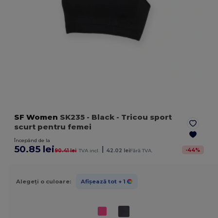
SF Women
SK235
- Black
- Tricou sport
scurt pentru femei
Începând de la
50.85 lei
|
-
44
%
90.41 lei
TVA incl.
42.02 lei
Fără TVA.
Alegeți o culoare:
Afișează tot
+ 1