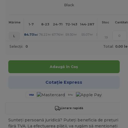
Black
Mai
Mărime
Stoc
Cantitat
1-7
8-23
24-71
72-143
144-287
288 +
mult
+
84.73
76.22
67.76
59.30
55.07
50.85
lei
lei
lei
lei
lei
lei
L
19
Selecții:
0
Total:
0.00 le
Adaugă în Coș
Cotație Express
Livrare rapidă
Sunteți persoană juridică? Puteți beneficia de prețuri
fără TVA. La efectuarea plății, va rugăm să menționati