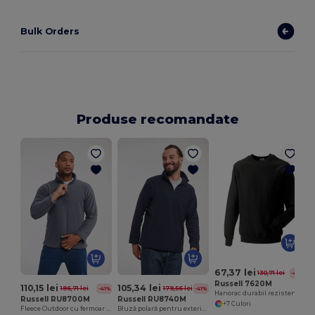
Bulk Orders
Produse recomandate
67,37 lei
130,71 lei
-48%
Russell 7620M
110,15 lei
105,34 lei
186,71 lei
179,56 lei
-41%
-41%
Hanorac durabil rezistent la pete
Russell RU8700M
Russell RU8740M
+7 Culori
Fleece Outdoor cu fermoar complet
Bluză polară pentru exterior cu fermoar pe sfert