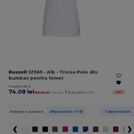
Russell
JZ565
- Alb
- Tricou Polo din
bumbac pentru femei
Începând de la
74.08 lei
|
-
43
%
130.32 lei
TVA incl.
61.22 lei
Fără TVA.
Alegeți o culoare:
Afișează tot
+ 11
Tabel mărimi