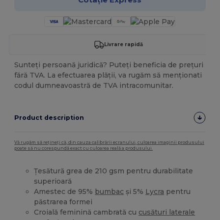
Livrare rapidă
Sunteți persoană juridică? Puteți beneficia de prețuri
fără TVA. La efectuarea plății, va rugăm să menționati
codul dumneavoastră de TVA intracomunitar.
Product description
Vă rugăm să rețineți că, din cauza calibrării ecranului, culoarea imaginii produsului
poate să nu corespundă exact cu culoarea reală a produsului.
Țesătură grea de 210 gsm pentru durabilitate
superioară
Amestec de 95%
bumbac
și 5%
Lycra
pentru
păstrarea formei
Croială feminină cambrată cu
cusături laterale