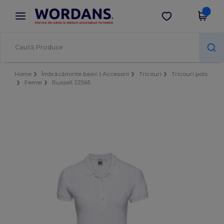
×
Aplicația Wordans
Descarcă app
Prețuri mai bune în aplicație!
Home
Îmbrăcăminte basic | Accesorii
Tricouri
Tricouri polo
Femei
Russell JZ565