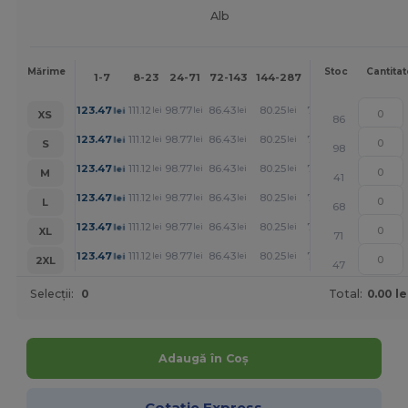
Alb
Mai
Mărime
Stoc
Cantitat
1-7
8-23
24-71
72-143
144-287
288 +
mult
+
123.47
111.12
98.77
86.43
80.25
74.08
lei
lei
lei
lei
lei
lei
XS
86
+
123.47
111.12
98.77
86.43
80.25
74.08
lei
lei
lei
lei
lei
lei
S
98
+
123.47
111.12
98.77
86.43
80.25
74.08
lei
lei
lei
lei
lei
lei
M
41
+
123.47
111.12
98.77
86.43
80.25
74.08
lei
lei
lei
lei
lei
lei
L
68
+
123.47
111.12
98.77
86.43
80.25
74.08
lei
lei
lei
lei
lei
lei
XL
71
+
123.47
111.12
98.77
86.43
80.25
74.08
lei
lei
lei
lei
lei
lei
2XL
47
Selecții:
0
Total:
0.00 le
Adaugă în Coș
Cotație Express