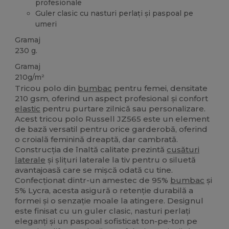
profesionale
Guler clasic cu nasturi perlați și paspoal pe
umeri
Gramaj
230 g.
Gramaj
210g/m²
Tricou polo din
bumbac
pentru femei, densitate
210 gsm, oferind un aspect profesional și confort
elastic
pentru purtare zilnică sau personalizare.
Acest tricou polo Russell JZ565 este un element
de bază versatil pentru orice garderobă, oferind
o croială feminină dreaptă, dar cambrată.
Construcția de înaltă calitate prezintă
cusături
laterale
și șlițuri laterale la tiv pentru o siluetă
avantajoasă care se mișcă odată cu tine.
Confecționat dintr-un amestec de 95%
bumbac
și
5% Lycra, acesta asigură o retenție durabilă a
formei și o senzație moale la atingere. Designul
este finisat cu un guler clasic, nasturi perlați
eleganți și un paspoal sofisticat ton-pe-ton pe