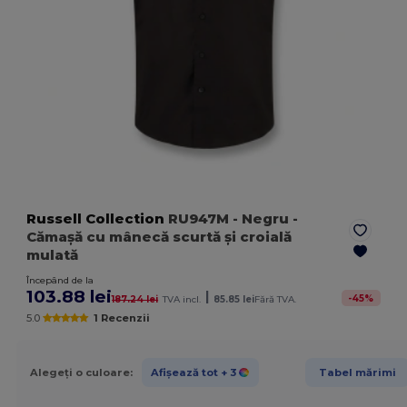
Russell Collection
RU947M
- Negru
-
Cămașă cu mânecă scurtă și croială
mulată
Începând de la
103.88 lei
|
-
45
%
187.24 lei
TVA incl.
85.85 lei
Fără TVA.
5.0
1 Recenzii
Alegeți o culoare:
Afișează tot
+ 3
Tabel mărimi