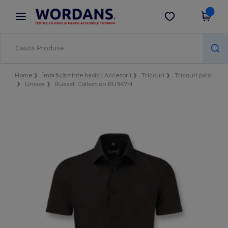
×
Aplicația Wordans
Descarcă app
Prețuri mai bune în aplicație!
Home
Îmbrăcăminte basic | Accesorii
Tricouri
Tricouri polo
Unisex
Russell Collection RU947M