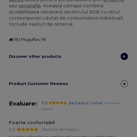
sau
serigrafie
. Această cămașă combină
durabilitatea necesară sectorului B2B cu stilul
contemporan căutat de consumatorii individuali.
Include nasturi de rezervă.
FR | Pluguffan, FR
Discover other products
Product Customer Reviews
Evaluare:
5.0
pe baza a 1 voturi
836 articole
vândute
Foarte confortabil
5.0
Recenzie de Franky L.