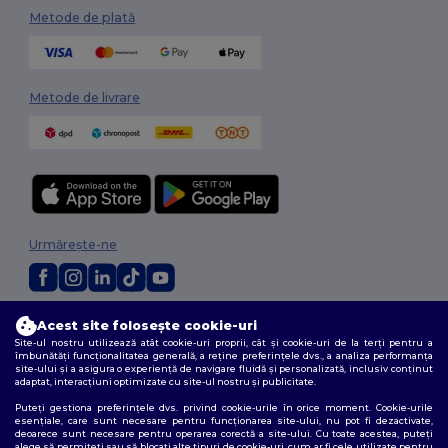
Metode de plată
Metode de livrare
Urmărește-ne
2026. Toate drepturile rezervate
Acest site folosește cookie-uri
Termeni și condiții
|
Politica de confidențialitate
|
Politica privind cookie-
Site-ul nostru utilizează atât cookie-uri proprii, cât și cookie-uri de la terți pentru a
urile
|
Sitemap
îmbunătăți funcționalitatea generală, a reține preferințele dvs., a analiza performanța
site-ului și a asigura o experiență de navigare fluidă și personalizată, inclusiv conținut
adaptat, interacțiuni optimizate cu site-ul nostru și publicitate.
Puteți gestiona preferințele dvs. privind cookie-urile în orice moment. Cookie-urile
esențiale, care sunt necesare pentru funcționarea site-ului, nu pot fi dezactivate,
deoarece sunt necesare pentru operarea corectă a site-ului. Cu toate acestea, puteți
alege să permiteți sau să blocați alte tipuri de cookie-uri, cum ar fi cele utilizate pentru