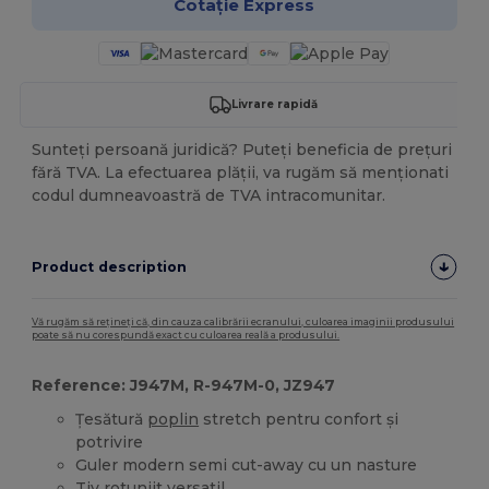
Cotație Express
Livrare rapidă
Sunteți persoană juridică? Puteți beneficia de prețuri
fără TVA. La efectuarea plății, va rugăm să menționati
codul dumneavoastră de TVA intracomunitar.
Product description
Vă rugăm să rețineți că, din cauza calibrării ecranului, culoarea imaginii produsului
poate să nu corespundă exact cu culoarea reală a produsului.
Reference: J947M, R-947M-0, JZ947
Țesătură
poplin
stretch pentru confort și
potrivire
Guler modern semi cut-away cu un nasture
Tiv rotunjit versatil