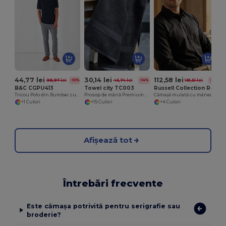
P
44,77 lei
30,14 lei
112,58 lei
98,97 lei
45,74 lei
181,51 lei
-55%
-34%
-38%
B&C CGPU413
Towel city TC003
Russell Collection R-946M-0
Tricou Polo din Bumbac cu Margini Contrastante
Prosop de mână Premium Ringspun cu bordură Herringbone
Cămașă mulată cu mânecă lungă și elastică
+1 Culori
+15 Culori
+4 Culori
Afișează tot
Întrebări frecvente
Este cămașa potrivită pentru serigrafie sau
broderie?