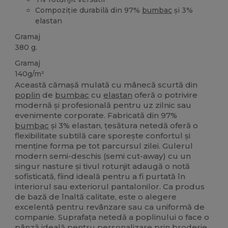
Compoziție durabilă din 97%
bumbac
și 3%
elastan
Gramaj
380 g.
Gramaj
140g/m²
Această cămașă mulată cu mânecă scurtă din
poplin
de
bumbac
cu
elastan
oferă o potrivire
modernă și profesională pentru uz zilnic sau
evenimente corporate. Fabricată din 97%
bumbac
și 3% elastan, țesătura netedă oferă o
flexibilitate subtilă care sporește confortul și
menține forma pe tot parcursul zilei. Gulerul
modern semi-deschis (semi cut-away) cu un
singur nasture și tivul rotunjit adaugă o notă
sofisticată, fiind ideală pentru a fi purtată în
interiorul sau exteriorul pantalonilor. Ca produs
de bază de înaltă calitate, este o alegere
excelentă pentru revânzare sau ca uniformă de
companie. Suprafața netedă a poplinului o face o
pânză
ideală pentru personalizare prin
broderie