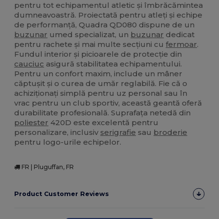
pentru tot echipamentul atletic și îmbrăcămintea
dumneavoastră. Proiectată pentru atleți și echipe
de performanță, Quadra QD080 dispune de un
buzunar
umed specializat, un
buzunar
dedicat
pentru rachete și mai multe secțiuni cu
fermoar
.
Fundul interior și picioarele de protecție din
cauciuc
asigură stabilitatea echipamentului.
Pentru un confort maxim, include un mâner
căptușit și o curea de umăr reglabilă. Fie că o
achiziționați simplă pentru uz personal sau în
vrac pentru un club sportiv, această geantă oferă
durabilitate profesională. Suprafața netedă din
poliester
420D este excelentă pentru
personalizare, inclusiv
serigrafie
sau
broderie
pentru logo-urile echipelor.
FR | Pluguffan, FR
Product Customer Reviews