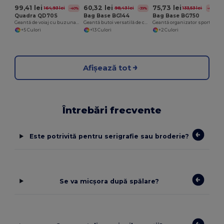
99,41 lei
60,32 lei
75,73 lei
164,93 lei
98,43 lei
133,53 lei
-40%
-39%
-43%
Quadra QD70S
Bag Base BG144
Bag Base BG750
Geantă de voiaj cu buzunare exterioare mari
Geantă butoi versatilă de călătorie 20L
Geantă organizator sportiv versatil pentru sală și Bag Base Bowling.
+5 Culori
+13 Culori
+2 Culori
Afișează tot
Întrebări frecvente
Este potrivită pentru serigrafie sau broderie?
Se va micșora după spălare?