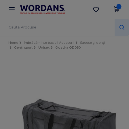
×
Aplicația Wordans
Descarcă app
Prețuri mai bune în aplicație!
Home
Îmbrăcăminte basic | Accesorii
Sacoșe și genți
Genți sport
Unisex
Quadra QD080