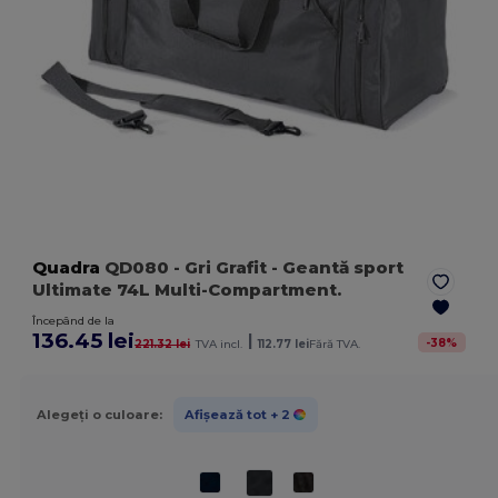
Quadra
QD080
- Gri Grafit
- Geantă sport
Ultimate 74L Multi-Compartment.
Începând de la
136.45 lei
|
-
38
%
221.32 lei
TVA incl.
112.77 lei
Fără TVA.
Alegeți o culoare:
Afișează tot
+ 2