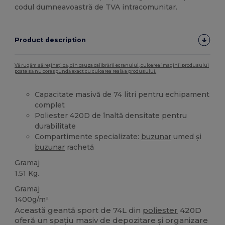
codul dumneavoastră de TVA intracomunitar.
Product description
Vă rugăm să rețineți că, din cauza calibrării ecranului, culoarea imaginii produsului
poate să nu corespundă exact cu culoarea reală a produsului.
Capacitate masivă de 74 litri pentru echipament
complet
Poliester 420D de înaltă densitate pentru
durabilitate
Compartimente specializate:
buzunar
umed și
buzunar
rachetă
Gramaj
1.51 Kg.
Gramaj
1400g/m²
Această geantă sport de 74L din
poliester
420D
oferă un spațiu masiv de depozitare și organizare