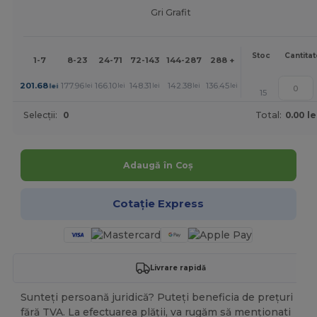
Gri Grafit
Mai
Stoc
Cantitat
1-7
8-23
24-71
72-143
144-287
288 +
mult
+
201.68
177.96
166.10
148.31
142.38
136.45
lei
lei
lei
lei
lei
lei
15
Selecții:
0
Total:
0.00 le
Adaugă în Coș
Cotație Express
Livrare rapidă
Sunteți persoană juridică? Puteți beneficia de prețuri
fără TVA. La efectuarea plății, va rugăm să menționati