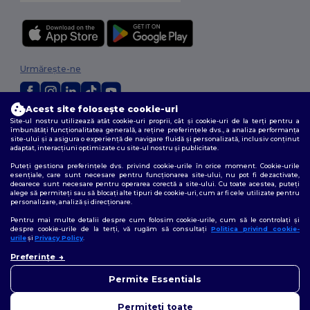
Urmărește-ne
Acest site folosește cookie-uri
Site-ul nostru utilizează atât cookie-uri proprii, cât și cookie-uri de la terți pentru a
2026. Toate drepturile rezervate
îmbunătăți funcționalitatea generală, a reține preferințele dvs., a analiza performanța
Termeni și condiții
|
Politica de confidențialitate
|
Politica privind cookie-
site-ului și a asigura o experiență de navigare fluidă și personalizată, inclusiv conținut
urile
|
Sitemap
adaptat, interacțiuni optimizate cu site-ul nostru și publicitate.
Puteți gestiona preferințele dvs. privind cookie-urile în orice moment. Cookie-urile
esențiale, care sunt necesare pentru funcționarea site-ului, nu pot fi dezactivate,
deoarece sunt necesare pentru operarea corectă a site-ului. Cu toate acestea, puteți
alege să permiteți sau să blocați alte tipuri de cookie-uri, cum ar fi cele utilizate pentru
personalizare, analiză și direcționare.
Pentru mai multe detalii despre cum folosim cookie-urile, cum să le controlați și
despre cookie-urile de la terți, vă rugăm să consultați
Politica privind cookie-
urile
și
Privacy Policy
.
👋
Bună
Preferințe
Dacă aveți întrebări sau
nelămuriri, ne puteți contacta
Permite Essentials
în orice moment. Chatbot-ul
nostru este aici pentru a vă
Permiteți toate
ajuta.