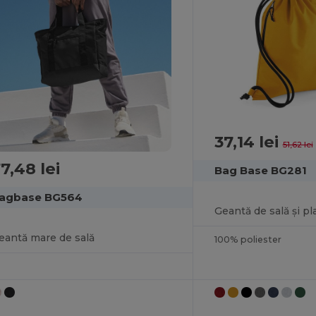
37,14 lei
51,62 lei
7,48 lei
Bag Base BG281
agbase BG564
eantă mare de sală
100% poliester