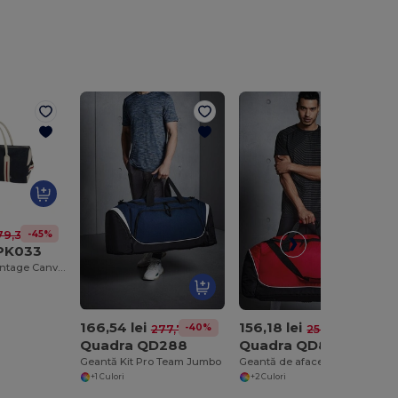
-45%
9,31 lei
 PK033
Geantă Sport Vintage Canvas
166,54 lei
156,18 lei
-40%
-40%
277,71 lei
259,62 lei
Quadra QD288
Quadra QD88S
Geantă Kit Pro Team Jumbo
Geantă de afaceri Tungsten Wheely
+1 Culori
+2 Culori