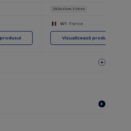
28,5x41cm. 5 litres
W1
France
 produsul
Vizualizează produsul