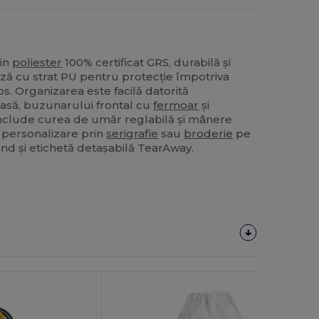
din
poliester
100% certificat GRS, durabilă și
ză cu strat PU pentru protecție împotriva
ios. Organizarea este facilă datorită
lasă, buzunarului frontal cu
fermoar
și
Include curea de umăr reglabilă și mânere
u personalizare prin
serigrafie
sau
broderie
pe
ând și etichetă detașabilă TearAway.