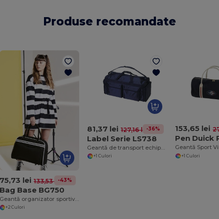
Produse recomandate
153,65 lei
81,37 lei
27
-36%
127,16 lei
Pen Duick
Label Serie LS738
Geantă de transport echipamente din nylon versatilă
+1 Culori
+1 Culori
75,73 lei
-43%
133,53 lei
Bag Base BG750
Geantă organizator sportiv versatil pentru sală și Bag Base Bowling.
+2 Culori