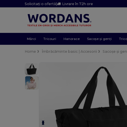
Solicitați o ofertă
|
Livrare în 72h ore
Mărci
Tricouri
Hanorace
Sacoșe și genți
Trico
Home
Îmbrăcăminte basic | Accesorii
Sacoșe și gen