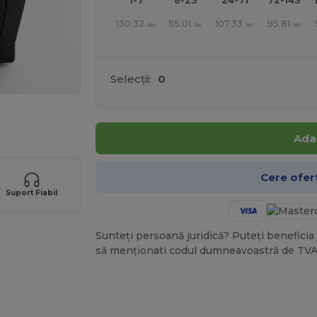
1-7
8-23
24-71
72-143
130.32
115.01
107.33
95.81
lei
lei
lei
lei
Selecții:
0
Ada
Cere ofer
Suport Fiabil
Sunteți persoană juridică? Puteți beneficia 
să menționati codul dumneavoastră de TVA