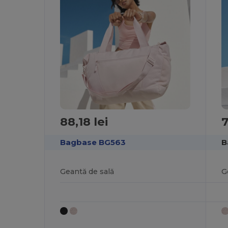
88,18 lei
7
Bagbase BG563
B
Geantă de sală
G