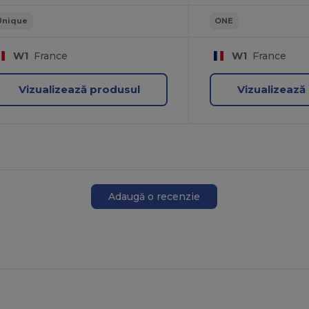
Unique
ONE
W1
France
W1
France
Vizualizează produsul
Vizualizează
Adaugă o recenzie