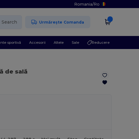
Romania
/
Ro
Search
Urmărește Comanda
nte sportivă
Accesorii
Altele
Sale
Reducere
ă de sală