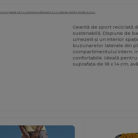
dusului poate să nu corespundă exact cu culoarea reală a produsului.
Geantă de sport reciclată 
sustenabilă. Dispune de ba
umezelii și un interior spaț
buzunarelor laterale din p
compartimentului intern. 
confortabile. Ideală pentr
suprafața de 18 x 14 cm, av