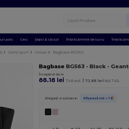
uri polo
Geci
Șepci & căciuli
Îmbrăcăminte de lucru
Îmbrăcămi
ți
Genți sport
Unisex
Bagbase BG563
Bagbase
BG563
- Black
- Geant
Începând de la
88.18 lei
|
TVA incl.
72.88 lei
Fără TVA.
Alegeți o culoare:
Afișează tot
+ 1