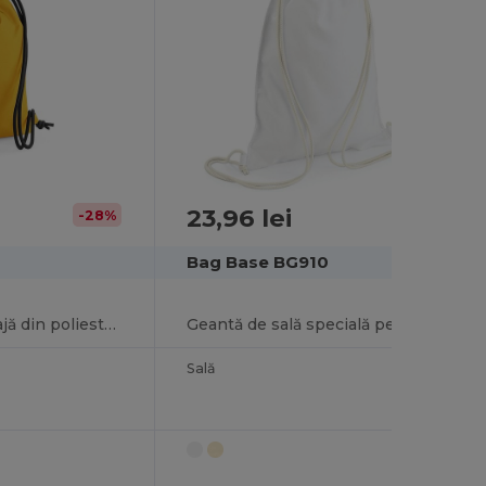
23,96 lei
-28%
Bag Base BG910
Geantă de sală și plajă din poliester reciclat ecologic
Geantă de sală specială pentru sublimare
Sală