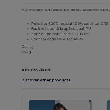
Vă rugăm să rețineți că, din cauza calibrării ecranului, culoarea imaginii pro
Poliester 600D
reciclat
100% certificat GRS
Bază rezistentă la apă cu strat PU
Zonă de personalizare 18 x 14 cm
Etichetă detașabilă TearAway
Gramaj
435 g.
FR | Pluguffan, FR
Discover other products