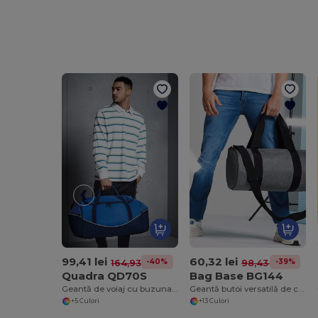
99,41 lei
60,32 lei
-40%
-39%
164,93 lei
98,43 lei
Quadra QD70S
Bag Base BG144
Geantă de voiaj cu buzunare exterioare mari
Geantă butoi versatilă de călătorie 20L
+5 Culori
+13 Culori