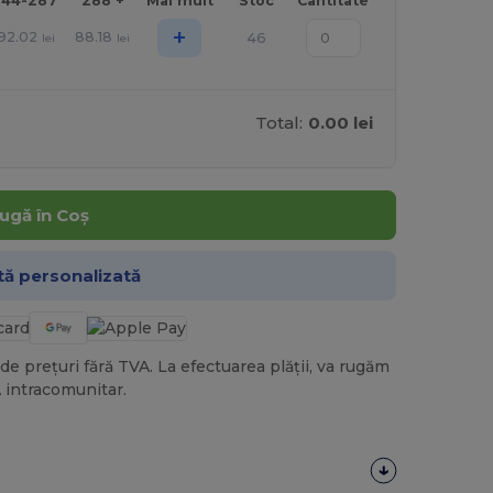
144-287
288 +
Mai mult
Stoc
Cantitate
+
92.02
88.18
46
lei
lei
Total:
0.00 lei
ugă în Coș
tă personalizată
de prețuri fără TVA. La efectuarea plății, va rugăm
 intracomunitar.