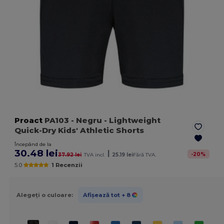
Proact
PA103
- Negru
- Lightweight
Quick-Dry Kids' Athletic Shorts
Începând de la
30.48 lei
|
-
20
%
37.92 lei
TVA incl.
25.19 lei
Fără TVA.
5.0
1 Recenzii
Alegeți o culoare:
Afișează tot
+ 8