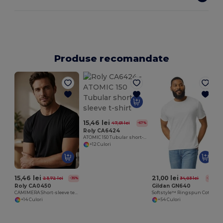
Produse recomandate
15,46 lei
47,01 lei
-67%
Roly CA6424
ATOMIC 150 Tubular short-sleeve t-shirt
+12 Culori
15,46 lei
21,00 lei
23,72 lei
34,03 lei
-35%
-38%
Roly CA0450
Gildan GN640
CAMIMERA Short-sleeve technical t-shirt with crew neck
Softstyle™ Ringspun Cotton - Guler Rotund - Înaltă Calitate - Croială Regulară Tricou
+14 Culori
+54 Culori