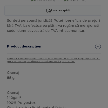
Livrare rapidă
Sunteți persoană juridică? Puteți beneficia de prețuri
fără TVA. La efectuarea plății, va rugăm să menționati
codul dumneavoastră de TVA intracomunitar.
Product description
Vă rugăm să rețineți că, din cauza calibrării ecranului, culoarea imaginii produsului
poate să nu corespundă exact cu culoarea reală a produsului.
Gramaj
88 g.
Stoc mare
Gramaj
140g/m²
100% Polyester.
Quick drying light weight fabric.