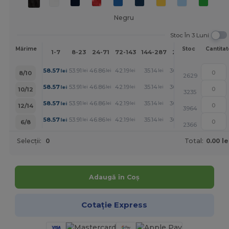
Negru
Stoc În 3 Luni
Mai
Mărime
Stoc
Cantitat
1-7
8-23
24-71
72-143
144-287
288 +
mult
+
58.57
53.91
46.86
42.19
35.14
30.48
lei
lei
lei
lei
lei
lei
8/10
2629
+
58.57
53.91
46.86
42.19
35.14
30.48
lei
lei
lei
lei
lei
lei
10/12
3235
+
58.57
53.91
46.86
42.19
35.14
30.48
lei
lei
lei
lei
lei
lei
12/14
3964
+
58.57
53.91
46.86
42.19
35.14
30.48
lei
lei
lei
lei
lei
lei
6/8
2366
Selecții:
0
Total:
0.00 le
Adaugă în Coș
Cotație Express