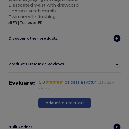
Elasticated waist with drawcord.
Contrast stitch details.
Twin needle finishing.
FR | Toulouse, FR
Discover other products
Product Customer Reviews
Evaluare:
5.0
pe baza a 1 voturi
119 articole
vândute
Adaugă o recenzie
Bulk Orders