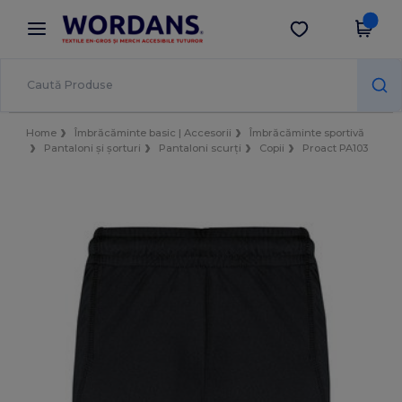
×
Aplicația Wordans
Descarcă app
Prețuri mai bune în aplicație!
Home
Îmbrăcăminte basic | Accesorii
Îmbrăcăminte sportivă
Pantaloni și șorturi
Pantaloni scurți
Copii
Proact PA103