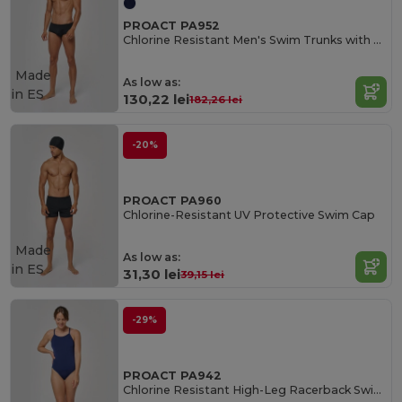
PROACT PA952
Chlorine Resistant Men's Swim Trunks with UV Protection
Made
As low as:
in
ES
130,22 lei
182,26 lei
-20%
PROACT PA960
Chlorine-Resistant UV Protective Swim Cap
Made
As low as:
in
ES
31,30 lei
39,15 lei
-29%
PROACT PA942
Chlorine Resistant High-Leg Racerback Swimsuit