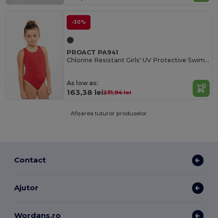
-30%
PROACT PA941
Chlorine Resistant Girls' UV Protective Swimsuit
As low as:
163,38 lei
231,94 lei
Afișarea tuturor produselor.
Contact
Ajutor
Wordans.ro