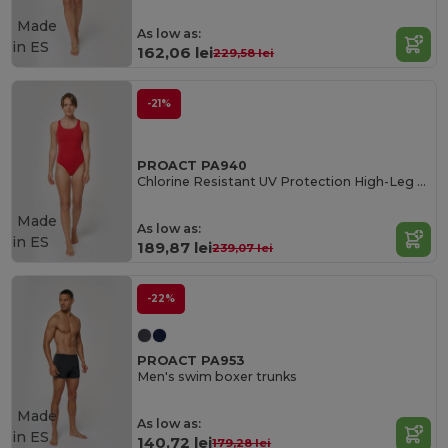
Made
As low as:
in
ES
162,06 lei
229,58 lei
-21%
PROACT PA940
Chlorine Resistant UV Protection High-Leg Swimsuit
Made
As low as:
in
ES
189,87 lei
239,07 lei
-22%
PROACT PA953
Men's swim boxer trunks
Made
As low as:
in
ES
140,72 lei
179,28 lei