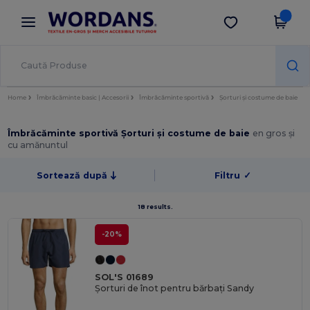
×
Aplicația Wordans
Descarcă app
Prețuri mai bune în aplicație!
Home
Îmbrăcăminte basic | Accesorii
Îmbrăcăminte sportivă
Șorturi și costume de baie
Îmbrăcăminte sportivă Șorturi și costume de baie
en gros și
cu amănuntul
Sortează după
Filtru
✓
18 results.
-20%
SOL'S 01689
Șorturi de înot pentru bărbați Sandy