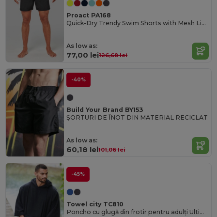
Proact PA168
Quick-Dry Trendy Swim Shorts with Mesh Lining
As low as:
77,00 lei
126,68 lei
-40%
Build Your Brand BY153
ȘORTURI DE ÎNOT DIN MATERIAL RECICLAT
As low as:
60,18 lei
101,06 lei
-45%
Towel city TC810
Poncho cu glugă din frotir pentru adulți Ultimate Comfort