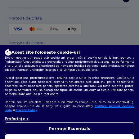
Metode de plată
Metode de livrare
Acest site folosește cookie-uri
Site-ul nostru utilizează atât cookie-uri proprii, cât și cookie-uri de la terți pentru a
îmbunătăți funcționalitatea generală, a reține preferințele dvs., a analiza performanța
site-ului și a asigura o experiență de navigare fluidă și personalizată, inclusiv conținut
adaptat, interacțiuni optimizate cu site-ul nostru și publicitate.
Puteți gestiona preferințele dvs. privind cookie-urile în orice moment. Cookie-urile
esențiale, care sunt necesare pentru funcționarea site-ului, nu pot fi dezactivate,
deoarece sunt necesare pentru operarea corectă a site-ului. Cu toate acestea, puteți
Urmărește-ne
alege să permiteți sau să blocați alte tipuri de cookie-uri, cum ar fi cele utilizate pentru
personalizare, analiză și direcționare.
Pentru mai multe detalii despre cum folosim cookie-urile, cum să le controlați și
despre cookie-urile de la terți, vă rugăm să consultați
Politica privind cookie-
urile
și
Privacy Policy
.
2026. Toate drepturile rezervate
👋
Bună
Preferințe
Termeni și condiții
|
Politica de confidențialitate
|
Politica privind cookie-
Dacă aveți întrebări sau
urile
|
Sitemap
nelămuriri, ne puteți contacta
Permite Essentials
în orice moment. Chatbot-ul
nostru este aici pentru a vă