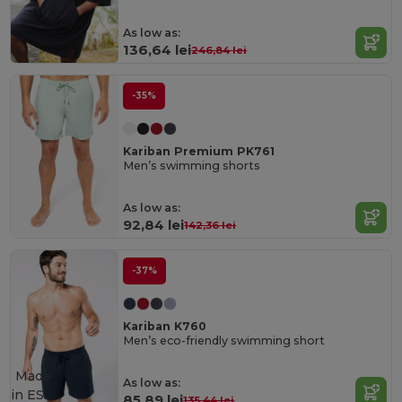
As low as:
136,64 lei
246,84 lei
-35%
Kariban Premium PK761
Men’s swimming shorts
As low as:
92,84 lei
142,36 lei
-37%
Kariban K760
Men’s eco-friendly swimming short
Made
As low as:
in
ES
85,89 lei
135,44 lei