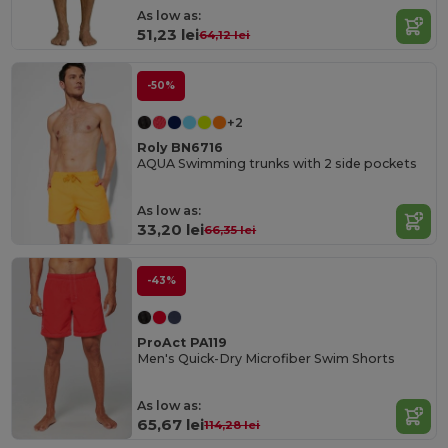
As low as:
51,23 lei
64,12 lei
-50%
+2
Roly BN6716
AQUA Swimming trunks with 2 side pockets
As low as:
33,20 lei
66,35 lei
-43%
ProAct PA119
Men's Quick-Dry Microfiber Swim Shorts
As low as:
65,67 lei
114,28 lei