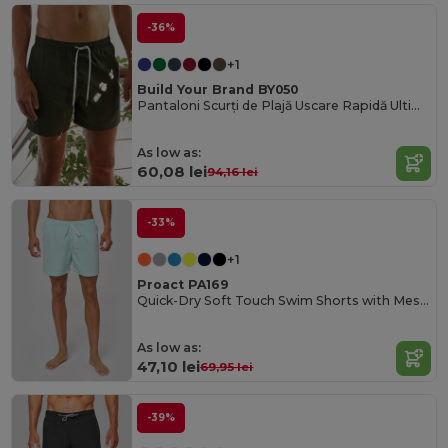
-36%
+1
Build Your Brand BY050
Pantaloni Scurți de Plajă Uscare Rapidă Ultimate Comfort
As low as:
60,08 lei
94,16 lei
-33%
+1
Proact PA169
Quick-Dry Soft Touch Swim Shorts with Mesh Lining
As low as:
47,10 lei
69,95 lei
-39%