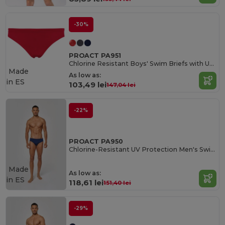
-30%
PROACT PA951
Chlorine Resistant Boys' Swim Briefs with UV Protection
Made
As low as:
in
ES
103,49 lei
147,04 lei
-22%
PROACT PA950
Chlorine-Resistant UV Protection Men's Swim Briefs
Made
As low as:
in
ES
118,61 lei
151,40 lei
-29%