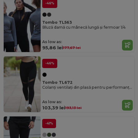
-46%
Tombo TL563
Bluză damă cu mânecă lungă și fermoar 1/4
As low as:
95,86 lei
177,67 lei
-46%
Tombo TL672
Colanți ventilați din plasă pentru performanță pentru femei
As low as:
103,39 lei
193,13 lei
-41%