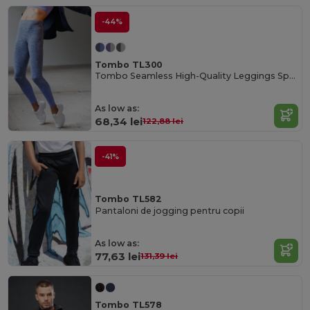
-44%
Tombo TL300
Tombo Seamless High-Quality Leggings Sport pentru Femei
As low as:
68,34 lei
122,88 lei
-41%
Tombo TL582
Pantaloni de jogging pentru copii
As low as:
77,63 lei
131,39 lei
Tombo TL578