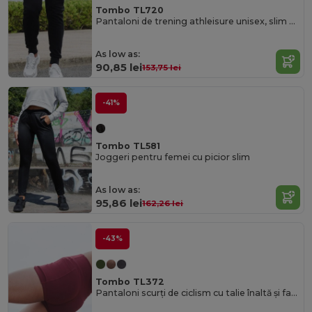
Tombo TL720
Pantaloni de trening athleisure unisex, slim fit, cu manșete ribate
As low as:
90,85 lei
153,75 lei
-41%
Tombo TL581
Joggeri pentru femei cu picior slim
As low as:
95,86 lei
162,26 lei
-43%
Tombo TL372
Pantaloni scurți de ciclism cu talie înaltă și față fără cusături