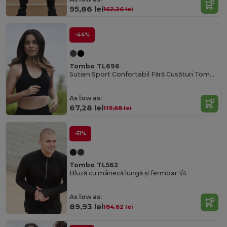
95,86 lei
162,26 lei
-44%
Tombo TL696
Sutien Sport Confortabil Fără Cusături Tombo cu Inserții din Plasă
As low as:
67,28 lei
119,68 lei
-51%
Tombo TL562
Bluză cu mânecă lungă și fermoar 1/4
As low as:
89,93 lei
184,62 lei