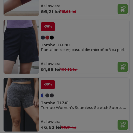
As low as:
66,21 lei
115,98 lei
-38%
Tombo TF080
Pantaloni scurți casual din microfibră cu piele de piersică pentru femei
As low as:
61,88 lei
100,52 lei
-39%
Tombo TL301
Tombo Women's Seamless Stretch Sports Shorts
As low as:
46,62 lei
76,61 lei