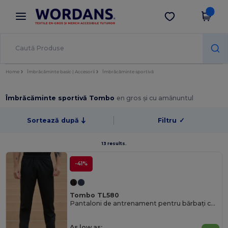
×
Aplicația Wordans
Descarcă app
Prețuri mai bune în aplicație!
Home
Îmbrăcăminte basic | Accesorii
Îmbrăcăminte sportivă
Îmbrăcăminte sportivă Tombo
en gros și cu amănuntul
Sortează după
Filtru
✓
13 results.
-41%
Tombo TL580
Pantaloni de antrenament pentru bărbați cu picior slim
As low as: