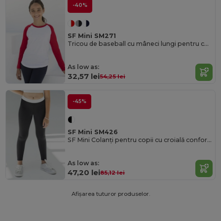
-40%
SF Mini SM271
Tricou de baseball cu mâneci lungi pentru copii
As low as:
32,57 lei
54,25 lei
-45%
SF Mini SM426
SF Mini Colanți pentru copii cu croială confortabilă și talie elastică
As low as:
47,20 lei
85,12 lei
Afișarea tuturor produselor.