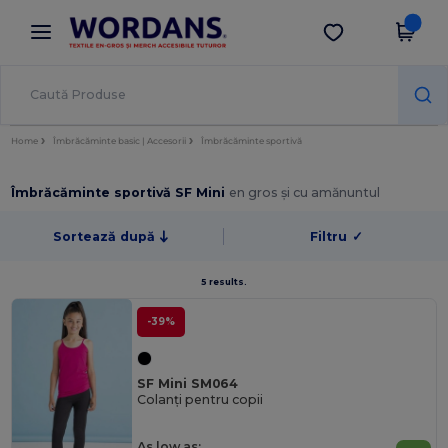
×
Aplicația Wordans
Descarcă app
Prețuri mai bune în aplicație!
Home
Îmbrăcăminte basic | Accesorii
Îmbrăcăminte sportivă
Îmbrăcăminte sportivă SF Mini
en gros și cu amănuntul
Sortează după
Filtru
✓
5 results.
-39%
SF Mini SM064
Colanți pentru copii
As low as: