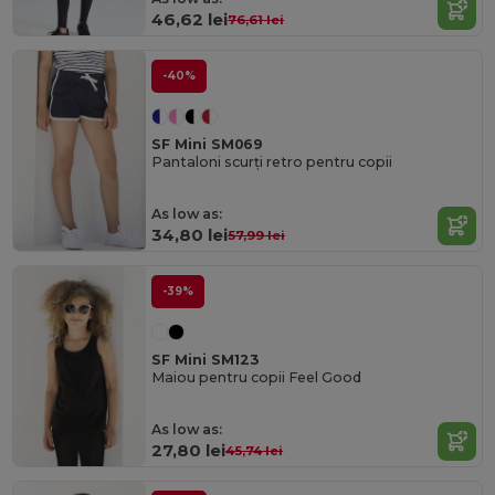
46,62 lei
76,61 lei
-40%
SF Mini SM069
Pantaloni scurți retro pentru copii
As low as:
34,80 lei
57,99 lei
-39%
SF Mini SM123
Maiou pentru copii Feel Good
As low as:
27,80 lei
45,74 lei