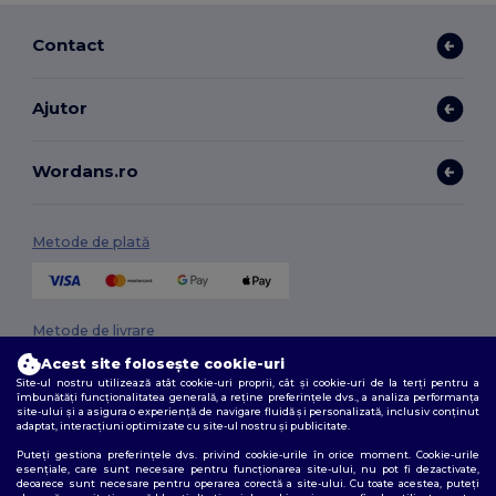
Contact
Ajutor
Wordans.ro
Metode de plată
Metode de livrare
Acest site folosește cookie-uri
Site-ul nostru utilizează atât cookie-uri proprii, cât și cookie-uri de la terți pentru a
îmbunătăți funcționalitatea generală, a reține preferințele dvs., a analiza performanța
site-ului și a asigura o experiență de navigare fluidă și personalizată, inclusiv conținut
adaptat, interacțiuni optimizate cu site-ul nostru și publicitate.
Puteți gestiona preferințele dvs. privind cookie-urile în orice moment. Cookie-urile
esențiale, care sunt necesare pentru funcționarea site-ului, nu pot fi dezactivate,
deoarece sunt necesare pentru operarea corectă a site-ului. Cu toate acestea, puteți
Urmărește-ne