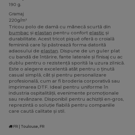
190 g.
Gramaj
220g/m²
Tricou polo de damă cu mânecă scurtă din
bumbac
și
elastan
pentru confort
elastic
și
durabilitate. Acest tricot piqué oferă o croială
feminină care își păstrează forma datorită
adaosului de
elastan
. Dispune de un guler plat
cu bandă de întărire, fante laterale și finisaj cu ac
dublu pentru o rezistență sporită la uzura zilnică.
Este o alegere excelentă atât pentru o ținută
casual simplă, cât și pentru personalizare
profesională, cum ar fi broderia corporativă sau
imprimarea DTF. Ideal pentru uniforme în
industria ospitalității, evenimente promoționale
sau revânzare. Disponibil pentru achiziții en-gros,
reprezintă o soluție fiabilă pentru companiile
care caută calitate și stil.
FR | Toulouse, FR