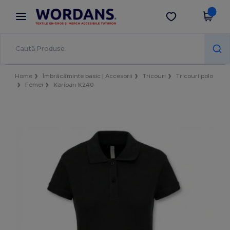
×
Aplicația Wordans
Descarcă app
Prețuri mai bune în aplicație!
Home
Îmbrăcăminte basic | Accesorii
Tricouri
Tricouri polo
Femei
Kariban K240