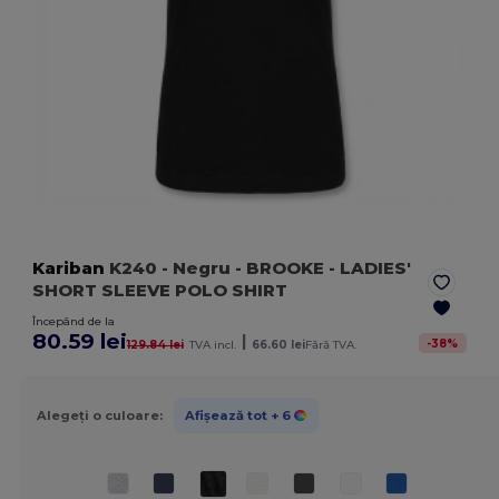
Kariban
K240
- Negru
- BROOKE - LADIES'
SHORT SLEEVE POLO SHIRT
Începând de la
80.59 lei
|
-
38
%
129.84 lei
TVA incl.
66.60 lei
Fără TVA.
Alegeți o culoare:
Afișează tot
+ 6