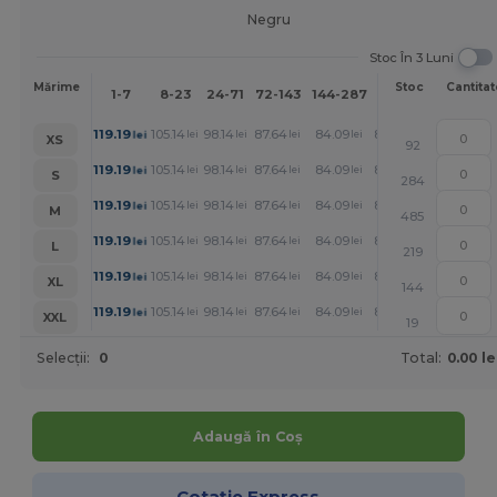
Negru
Stoc În 3 Luni
Mai
Mărime
Stoc
Cantitat
1-7
8-23
24-71
72-143
144-287
288 +
mult
+
119.19
105.14
98.14
87.64
84.09
80.59
lei
lei
lei
lei
lei
lei
XS
92
+
119.19
105.14
98.14
87.64
84.09
80.59
lei
lei
lei
lei
lei
lei
S
284
+
119.19
105.14
98.14
87.64
84.09
80.59
lei
lei
lei
lei
lei
lei
M
485
+
119.19
105.14
98.14
87.64
84.09
80.59
lei
lei
lei
lei
lei
lei
L
219
+
119.19
105.14
98.14
87.64
84.09
80.59
lei
lei
lei
lei
lei
lei
XL
144
+
119.19
105.14
98.14
87.64
84.09
80.59
lei
lei
lei
lei
lei
lei
XXL
19
Selecții:
0
Total:
0.00 le
Adaugă în Coș
Cotație Express