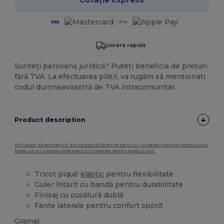
Livrare rapidă
Sunteți persoană juridică? Puteți beneficia de prețuri
fără TVA. La efectuarea plății, va rugăm să menționati
codul dumneavoastră de TVA intracomunitar.
Product description
Vă rugăm să rețineți că, din cauza calibrării ecranului, culoarea imaginii produsului
poate să nu corespundă exact cu culoarea reală a produsului.
Tricot piqué
elastic
pentru flexibilitate
Guler întărit cu bandă pentru durabilitate
Finisaj cu cusătură dublă
Fante laterale pentru confort sporit
Gramaj