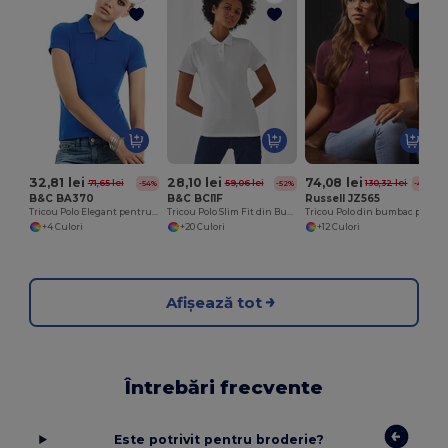
32,81 lei
28,10 lei
74,08 lei
71,65 lei
59,06 lei
130,32 lei
-54%
-52%
-43%
B&C BA370
B&C BCI1F
Russell JZ565
Tricou Polo Elegant pentru Femei cu Mâneci Scurte
Tricou Polo Slim Fit din Bumbac pentru Femei B&C
Tricou Polo din bumbac pentru femei
+4 Culori
+20 Culori
+12 Culori
Afișează tot
Întrebări frecvente
Este potrivit pentru broderie?