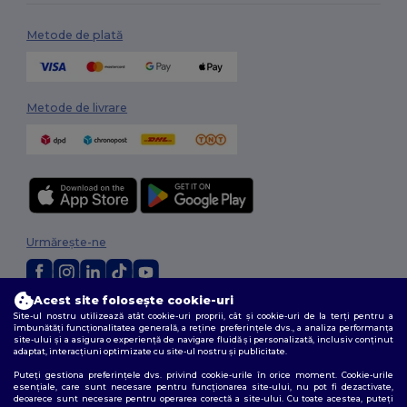
Metode de plată
Metode de livrare
Urmărește-ne
Acest site folosește cookie-uri
2026. Toate drepturile rezervate
Site-ul nostru utilizează atât cookie-uri proprii, cât și cookie-uri de la terți pentru a
îmbunătăți funcționalitatea generală, a reține preferințele dvs., a analiza performanța
Termeni și condiții
|
Politica de confidențialitate
|
Politica privind cookie-
site-ului și a asigura o experiență de navigare fluidă și personalizată, inclusiv conținut
urile
|
Sitemap
adaptat, interacțiuni optimizate cu site-ul nostru și publicitate.
Puteți gestiona preferințele dvs. privind cookie-urile în orice moment. Cookie-urile
esențiale, care sunt necesare pentru funcționarea site-ului, nu pot fi dezactivate,
deoarece sunt necesare pentru operarea corectă a site-ului. Cu toate acestea, puteți