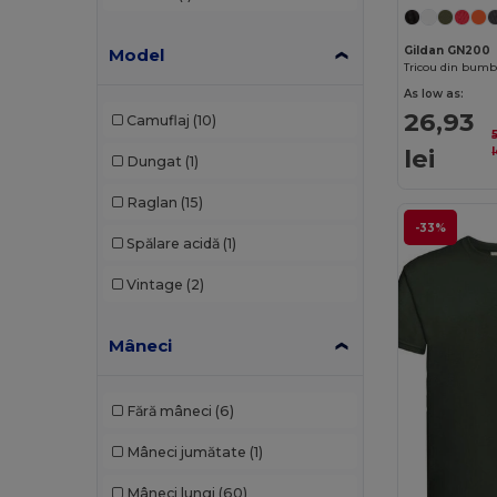
Starworld
(3)
Stedman
(11)
Gildan GN200
Model
Tee Jays
(14)
As low as:
26,93
Camuflaj
(10)
Tombo
(1)
lei
l
Dungat
(1)
WK. Designed To Work
(7)
Raglan
(15)
-33%
Spălare acidă
(1)
Vintage
(2)
Mâneci
Fără mâneci
(6)
Mâneci jumătate
(1)
Mâneci lungi
(60)