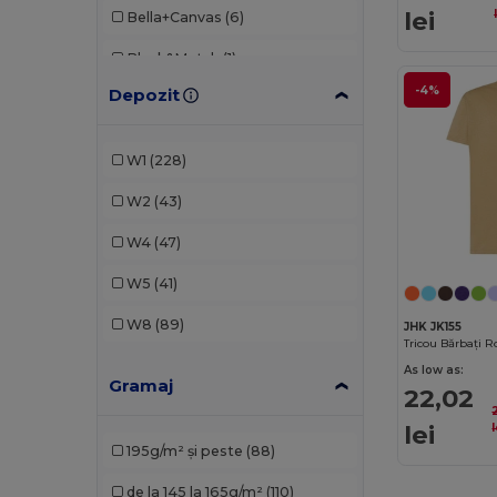
lei
Bella+Canvas
(6)
Black&Match
(1)
-4%
Depozit
Build Your Brand
(13)
EXCD by Promodoro
(2)
W1
(228)
Fruit of the Loom
(50)
W2
(43)
Gildan
(27)
W4
(47)
Henbury
(3)
W5
(41)
JHK
(12)
W8
(89)
JHK JK155
Tricou Bărbați 
Just Cool
(10)
As low as:
Gramaj
Kariban
(31)
22,02
Malfini
(69)
lei
l
195g/m² și peste
(88)
Mantis
(2)
de la 145 la 165g/m²
(110)