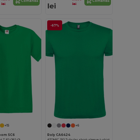
Comandă
Comandă
lei
lei
lei
-67%
+15
+6
Loom SC6
Roly CA6424
t T (61-082-0)
ATOMIC 150 Tubular short-sleeve t-shirt