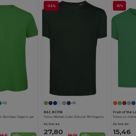
-24%
-15%
+12
+15
B&C BC01B
Fruit of the 
Tricou Slim Fit din Bumbac Organic pentru Bărbați de la B&C
Tricou Bărbat Guler Rotund 150 Organic
Tricou cu mâne
As low as:
As low as:
27,80
15,46
45,21
36,70