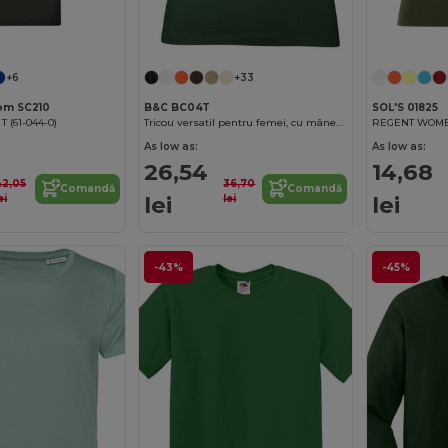
+6
+33
oom SC210
B&C BC04T
SOL'S 01825
 (61-044-0)
Tricou versatil pentru femei, cu mânecă scurtă, 100% bumbac
REGENT WOMEN 
As low as:
As low as:
26,54
14,68
42,05
36,70
Comandă
Comandă
lei
lei
ei
lei
-43%
-45%