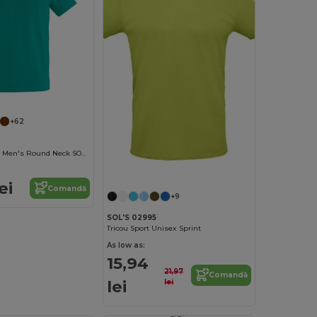
+62
Tricou Imperial Men's Round Neck SOL'S
ei
Comandă
+9
SOL'S 02995
Tricou Sport Unisex Sprint
As low as:
15,94
21,97
Comandă
lei
lei