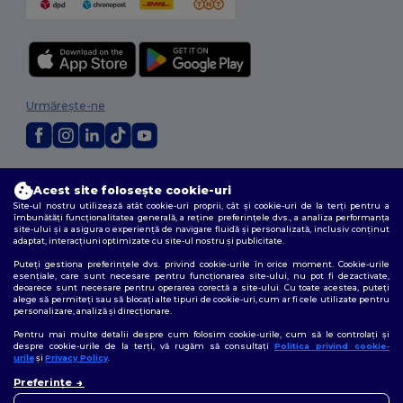
Urmărește-ne
2026. Toate drepturile rezervate
Acest site folosește cookie-uri
Termeni și condiții
|
Politica de confidențialitate
|
Politica privind cookie-
urile
|
Sitemap
Site-ul nostru utilizează atât cookie-uri proprii, cât și cookie-uri de la terți pentru a
îmbunătăți funcționalitatea generală, a reține preferințele dvs., a analiza performanța
site-ului și a asigura o experiență de navigare fluidă și personalizată, inclusiv conținut
adaptat, interacțiuni optimizate cu site-ul nostru și publicitate.
Puteți gestiona preferințele dvs. privind cookie-urile în orice moment. Cookie-urile
esențiale, care sunt necesare pentru funcționarea site-ului, nu pot fi dezactivate,
deoarece sunt necesare pentru operarea corectă a site-ului. Cu toate acestea, puteți
alege să permiteți sau să blocați alte tipuri de cookie-uri, cum ar fi cele utilizate pentru
personalizare, analiză și direcționare.
Pentru mai multe detalii despre cum folosim cookie-urile, cum să le controlați și
despre cookie-urile de la terți, vă rugăm să consultați
Politica privind cookie-
urile
și
Privacy Policy
.
👋
Bună
Preferințe
Dacă aveți întrebări sau
nelămuriri, ne puteți contacta