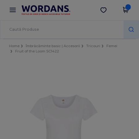
×
Aplicația Wordans
Descarcă app
Prețuri mai bune în aplicație!
Home
Îmbrăcăminte basic | Accesorii
Tricouri
Femei
Fruit of the Loom SC1422