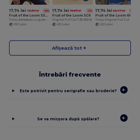
17,74 lei
17,74 lei
17,74 lei
40,30 lei
19,93 lei
25,47 lei
-56%
-11%
-30%
Fruit of the Loom SS048
Fruit of the Loom SC6
Fruit of the Loom 61-082-0
Tricou bărbătesc cu guler rotund din bumbac premium
Original Full Cut T (61-082-0)
Tricou Original Full Cut
+19 Culori
+21 Culori
+22 Culori
Afișează tot
Întrebări frecvente
Este potrivit pentru serigrafie sau broderie?
Se va micșora după spălare?