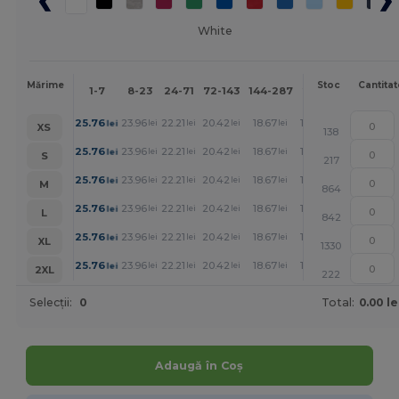
White
Mai
Mărime
Stoc
Cantitat
1-7
8-23
24-71
72-143
144-287
288 +
mult
+
25.76
23.96
22.21
20.42
18.67
17.74
lei
lei
lei
lei
lei
lei
XS
138
+
25.76
23.96
22.21
20.42
18.67
17.74
lei
lei
lei
lei
lei
lei
S
217
+
25.76
23.96
22.21
20.42
18.67
17.74
lei
lei
lei
lei
lei
lei
M
864
+
25.76
23.96
22.21
20.42
18.67
17.74
lei
lei
lei
lei
lei
lei
L
842
+
25.76
23.96
22.21
20.42
18.67
17.74
lei
lei
lei
lei
lei
lei
XL
1330
+
25.76
23.96
22.21
20.42
18.67
17.74
lei
lei
lei
lei
lei
lei
2XL
222
Selecții:
0
Total:
0.00 le
Adaugă în Coș