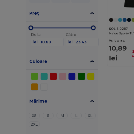
Preț
SOL'S 02117
De la
Către
As low as:
lei
lei
10,89
lei
l
Culoare
Mărime
XS
S
M
L
XL
2XL