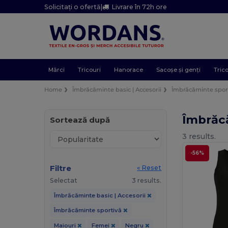
Solicitați o ofertă
|
Livrare în 72h ore
Mărci
Tricouri
Hanorace
Sacoșe și genți
Trico
Home
Îmbrăcăminte basic | Accesorii
Îmbrăcăminte spor
Îmbrăc
Sortează după
3 results.
-56%
Filtre
« Reset
Selectat
3 results.
Îmbrăcăminte basic | Accesorii
Îmbrăcăminte sportivă
Maiouri
Femei
Negru