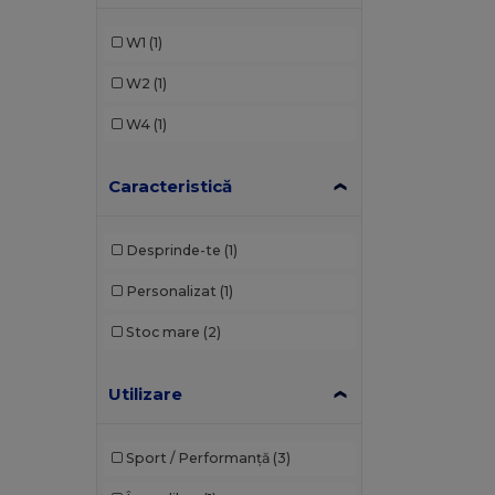
W1
(1)
W2
(1)
W4
(1)
Caracteristică
Desprinde-te
(1)
Personalizat
(1)
Stoc mare
(2)
Utilizare
Sport / Performanță
(3)