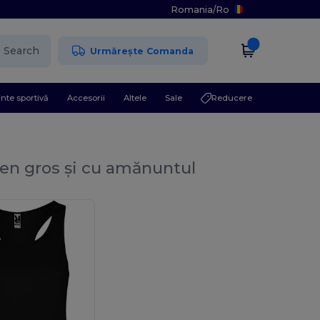
Romania
/
Ro
Search
Urmărește Comanda
nte sportivă
Accesorii
Altele
Sale
Reducere
en gros și cu amănuntul