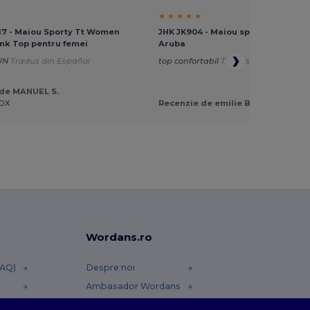
★ ★ ★ ★ ★
17 - Maiou Sporty Tt Women
JHK JK904 - Maiou sport pentru fe
nk Top pentru femei
Aruba
UN
Tradus din Español
top confortabil
Tradus din Français
 de MANUEL S.
OX
Recenzie de emilie B.
Wordans.ro
FAQ)
Despre noi
Ambasador Wordans
Contact