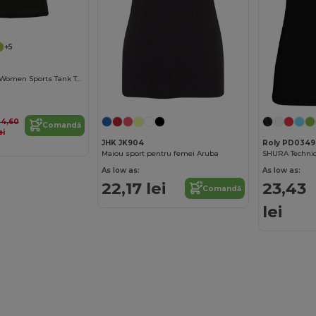
+5
Maiou Sporty Tt Women Sports Tank Top pentru femei
24,60
Comandă
ei
JHK JK904
Roly PD0349
Maiou sport pentru femei Aruba
As low as:
As low as:
22,17 lei
23,43
Comandă
lei