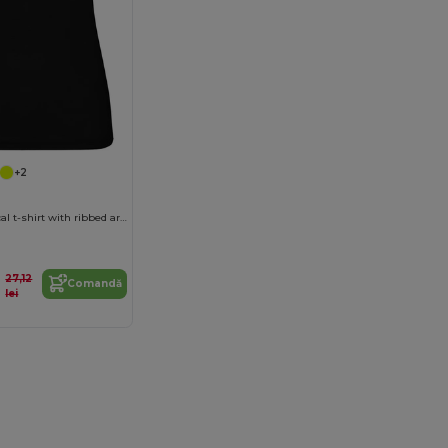
+2
SHURA Technical t-shirt with ribbed armholes and neckline
27,12
Comandă
lei