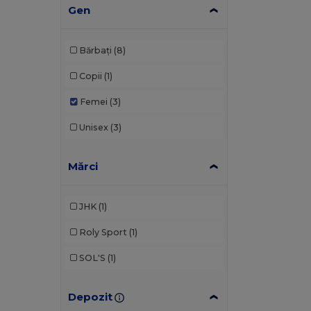
Gen
Bărbați
(8)
Copii
(1)
Femei
(3)
Unisex
(3)
Mărci
JHK
(1)
Roly Sport
(1)
SOL'S
(1)
Depozit