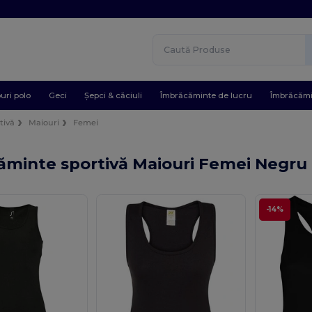
uri polo
Geci
Șepci & căciuli
Îmbrăcăminte de lucru
Îmbrăcămi
tivă
Maiouri
Femei
ăminte sportivă Maiouri Femei Negru
-14%