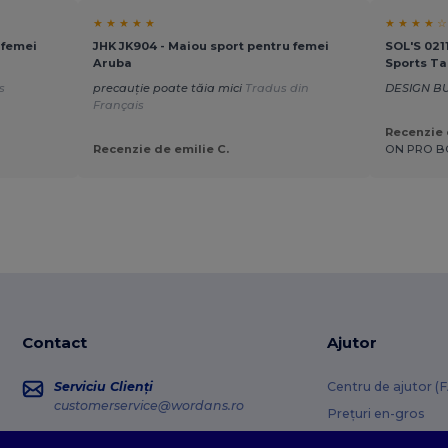
★ ★ ★ ★ ★
★ ★ ★ ★ ☆
 femei
JHK JK904 - Maiou sport pentru femei
SOL'S 021
Aruba
Sports Ta
s
precauție poate tăia mici
Tradus din
DESIGN B
Français
Recenzie
Recenzie de emilie C.
ON PRO B
Contact
Ajutor
Serviciu Clienți
Centru de ajutor (
customerservice@wordans.ro
Prețuri en-gros
Informații retur
Vânzări