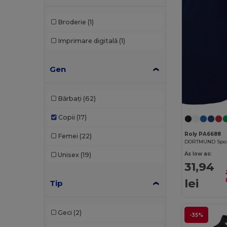
Broderie
(1)
Imprimare digitală
(1)
Gen
Bărbați
(62)
Copii
(17)
Roly PA6688
Femei
(22)
As low as:
Unisex
(19)
31,94
lei
Tip
Geci
(2)
-35%