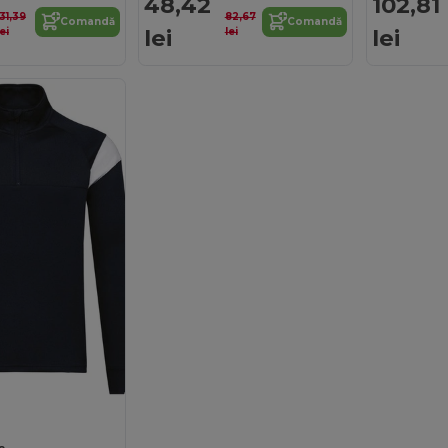
48,42
102,81
131,39
82,67
Comandă
Comandă
lei
lei
lei
lei