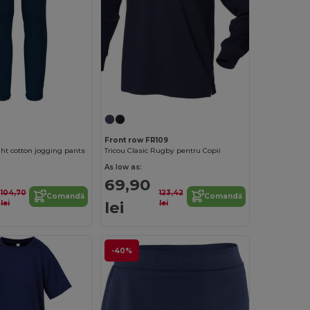
Front row FR109
ght cotton jogging pants
Tricou Clasic Rugby pentru Copii
As low as:
69,90
104,70
123,42
Comandă
Comandă
lei
lei
lei
-40%