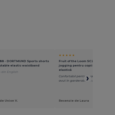
★ ★ ★ ★ ★
688 - DORTMUND Sports shorts
Fruit of the Loom SC291 - Pantalon
stable elastic waistband
jogging pentru copii Comfort Fit cu
elastică
 din English
Confortabil pentru toate vârstele! M
avut în garderobă!
Tradus din Italia
de Union V.
Recenzie de Laura