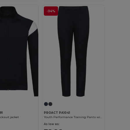
-34%
91
PROACT PA1041
cksuit jacket
Youth Performance Training Pants with Zippered Pockets
As low as: