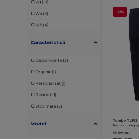
W1
(10)
Roly Sport
(3)
-41%
W4
(3)
Spiro
(2)
W5
(4)
Tombo
(1)
Caracteristică
Desprinde-te
(3)
Organic
(1)
Personalizat
(1)
Reciclat
(1)
Stoc mare
(5)
Tombo TL582
Model
Pantaloni de jo
As low as: