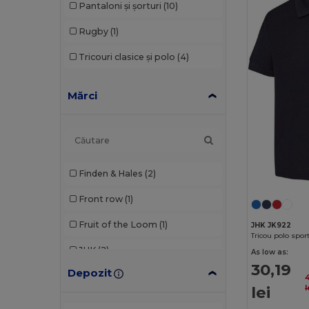
Pantaloni și șorturi
(10)
Rugby
(1)
Tricouri clasice și polo
(4)
Mărci
Finden & Hales
(2)
Front row
(1)
Fruit of the Loom
(1)
JHK JK922
Tricou polo spor
JHK
(2)
As low as:
30,19
Depozit
Larkwood
(1)
lei
l
Proact
(4)