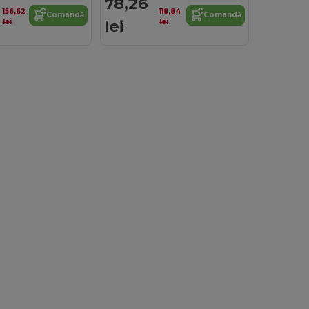
78,26
156,62
118,84
Comandă
Comandă
lei
lei
lei