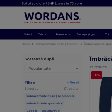
Solicitați o ofertă
|
Livrare în 72h ore
Mărci
Tricouri
Hanorace
Sacoșe și genți
Trico
Home
Îmbrăcăminte basic | Accesorii
Îmbrăcăminte spor
Îmbrăc
Sortează după
17 results.
-41%
Filtre
« Reset
Selectat
17 results.
Îmbrăcăminte basic | Accesorii
Îmbrăcăminte sportivă
Copii
Bleumarin