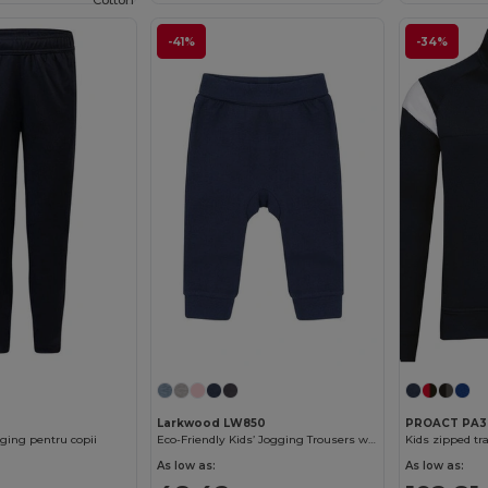
Cotton
-41%
-34%
Larkwood LW850
PROACT PA3
gging pentru copii
Eco-Friendly Kids’ Jogging Trousers with Recycled Fabric
Kids zipped tra
As low as:
As low as: