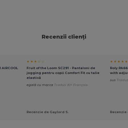
Recenzii clienți
★ ★ ★ ☆ ☆
★ ★ ★ ★ ★
il AIRCOOL
Fruit of the Loom SC291 - Pantaloni de
Roly PA6
jogging pentru copii Comfort Fit cu talie
with adju
elastică
sus
Tradus
egală cu marca
Tradus din Français
Recenzie de Gaylord S.
Recenzie 