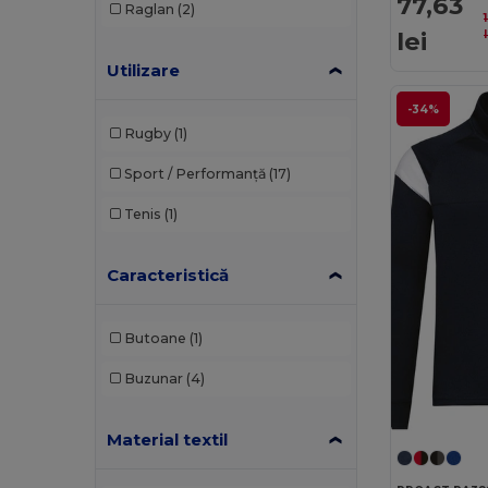
77,63
Raglan
(2)
lei
Utilizare
-34%
Rugby
(1)
Sport / Performanță
(17)
Tenis
(1)
Caracteristică
Butoane
(1)
Buzunar
(4)
Material textil