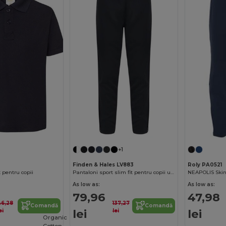
+1
Finden & Hales LV883
Roly PA0521
t pentru copii
Pantaloni sport slim fit pentru copii unisex cu fermoare
NEAPOLIS Skin
As low as:
As low as:
79,96
47,98
46,28
137,27
Comandă
Comandă
lei
lei
ei
lei
Organic