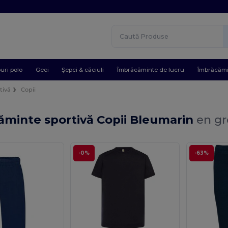
uri polo
Geci
Șepci & căciuli
Îmbrăcăminte de lucru
Îmbrăcămi
tivă
Copii
ăminte sportivă Copii Bleumarin
en gr
-0%
-63%