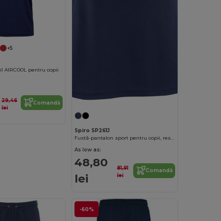
+5
bil AIRCOOL pentru copii
29,46
Comandă
lei
Spiro SP261J
Fustă-pantalon sport pentru copii, respirabilă și cu uscare rapidă.
As low as:
48,80
81,91
Comandă
lei
lei
-60%