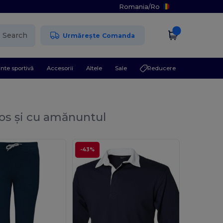
Romania
/
Ro
Search
Urmărește Comanda
nte sportivă
Accesorii
Altele
Sale
Reducere
os și cu amănuntul
-43%