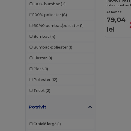
PROACT PA38
100% bumbac
(2)
Kids zipped neck
As low as:
100% poliester
(8)
79,04
60/40 bumbac/poliester
(1)
lei
Bumbac
(4)
Bumbac-poliester
(1)
Elastan
(1)
Plasă
(1)
Poliester
(12)
Tricot
(2)
Potrivit
Croială largă
(1)