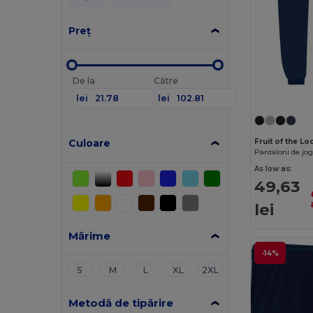
Preț
De la
Către
lei
lei
Culoare
Fruit of the L
As low as:
49,63
lei
Mărime
-14%
S
M
L
XL
2XL
Metodă de tipărire