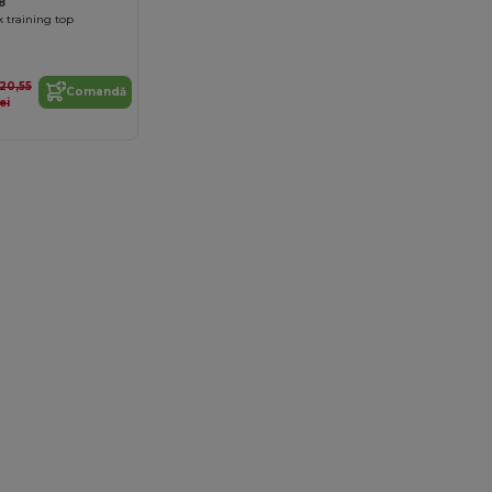
8
 training top
120,55
Comandă
lei