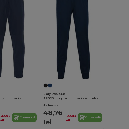
Roly PA0460
ny long pants
ARGOS Long training pants with elastic and adjustable waistband
As low as:
48,76
132,02
122,84
Comandă
Comandă
lei
lei
lei