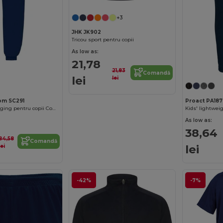
+3
JHK JK902
Tricou sport pentru copii
As low as:
21,78
21,83
Comandă
lei
lei
oom SC291
Proact PA187
Pantaloni de jogging pentru copii Comfort Fit cu talie elastică
Kids' lightwei
As low as:
38,64
84,58
Comandă
lei
lei
-42%
-7%