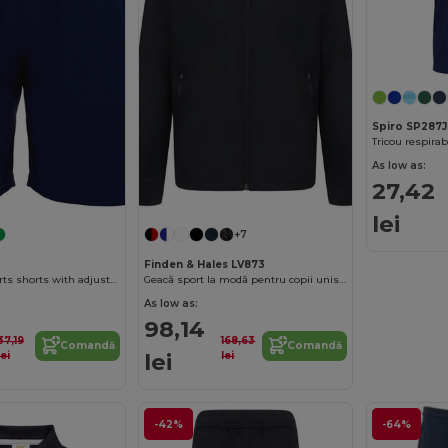
Spiro SP287J
Tricou respira
As low as:
27,42
lei
+7
Finden & Hales LV873
DORTMUND Sports shorts with adjustable elastic waistband
Geacă sport la modă pentru copii unisex cu buzunare cu fermoar
As low as:
98,14
37,19
168,63
Comandă
Comandă
lei
lei
lei
-42%
-64%