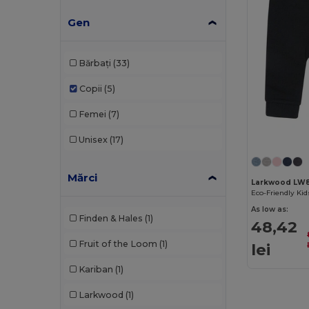
Gen
Bărbați
(33)
Copii
(5)
Femei
(7)
Unisex
(17)
Mărci
Larkwood LW
As low as:
Finden & Hales
(1)
48,42
Fruit of the Loom
(1)
lei
Kariban
(1)
Larkwood
(1)