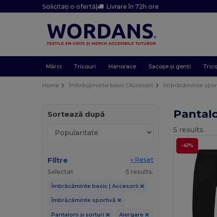
Solicitați o ofertă
|
Livrare în 72h ore
Mărci
Tricouri
Hanorace
Sacoșe și genți
Trico
Home
Îmbrăcăminte basic | Accesorii
Îmbrăcăminte spor
Pantalo
Sortează după
5 results.
-41%
Filtre
« Reset
Selectat
5 results.
Îmbrăcăminte basic | Accesorii
Îmbrăcăminte sportivă
Pantaloni și șorturi
Alergare