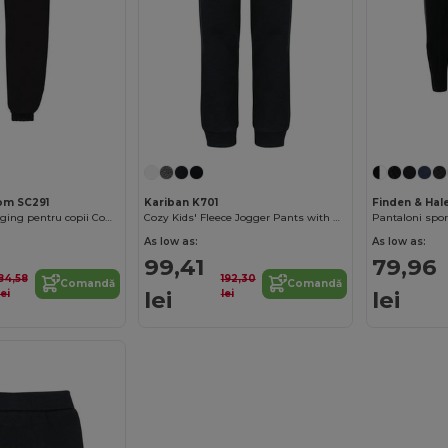
oom SC291
Kariban K701
Finden & Hal
Pantaloni de jogging pentru copii Comfort Fit cu talie elastică
Cozy Kids' Fleece Jogger Pants with Pockets
As low as:
As low as:
99,41
79,96
84,58
192,30
Comandă
Comandă
lei
lei
lei
lei