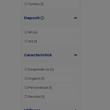
Tombo
(1)
Depozit
W1
(4)
W5
(1)
Caracteristică
Desprinde-te
(2)
Organic
(1)
Personalizat
(1)
Reciclat
(1)