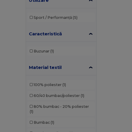
Utilizare
Sport / Performanță
(5)
Caracteristică
Buzunar
(1)
Material textil
100% poliester
(1)
60/40 bumbac/poliester
(1)
80% bumbac - 20% poliester
(1)
Bumbac
(1)