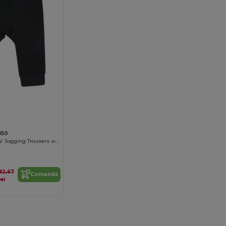
850
Eco-Friendly Kids’ Jogging Trousers with Recycled Fabric
82,67
Comandă
lei