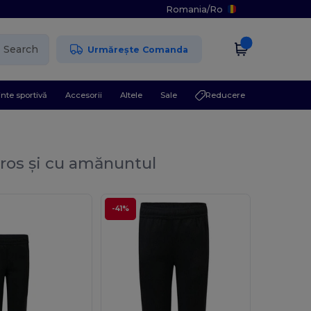
Romania
/
Ro
Search
Urmărește Comanda
nte sportivă
Accesorii
Altele
Sale
Reducere
ros și cu amănuntul
-41%