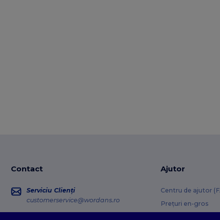
Contact
Ajutor
Serviciu Clienți
Centru de ajutor (
customerservice@wordans.ro
Prețuri en-gros
Informații retur
Vânzări