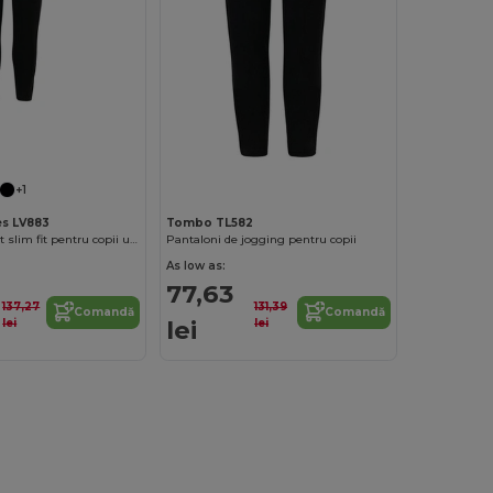
+1
es LV883
Tombo TL582
Pantaloni sport slim fit pentru copii unisex cu fermoare
Pantaloni de jogging pentru copii
As low as:
77,63
137,27
131,39
Comandă
Comandă
lei
lei
lei