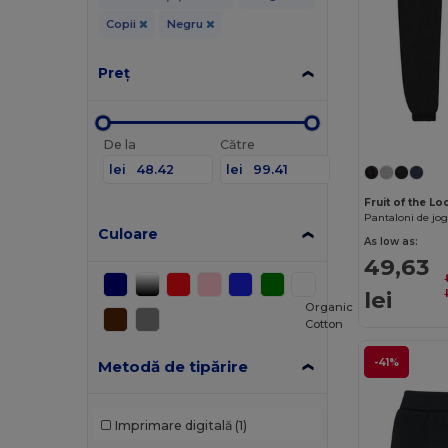
Copii
Negru
Preț
De la
Către
lei
lei
Fruit of the L
Culoare
As low as:
49,63
lei
Organic
Cotton
-41%
Metodă de tipărire
Imprimare digitală
(1)