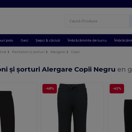
uri polo
Geci
Șepci & căciuli
Îmbrăcăminte de lucru
Îmbrăcămi
tivă
Pantaloni și șorturi
Alergare
Copii
ni și șorturi Alergare Copii Negru
en g
-48%
-42%