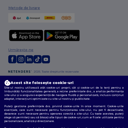
Metode de livrare
Urmărește-ne
2026. Toate drepturile rezervate
Termeni și condiții
|
Politica de confidențialitate
|
Politica privind cookie-
urile
|
Sitemap
Acest site folosește cookie-uri
Site-ul nostru utilizează atât cookie-uri proprii, cât și cookie-uri de la terți pentru a
îmbunătăți funcționalitatea generală, a reține preferințele dvs., a analiza performanța
site-ului și a asigura o experiență de navigare fluidă și personalizată, inclusiv conținut
adaptat, interacțiuni optimizate cu site-ul nostru și publicitate.
Puteți gestiona preferințele dvs. privind cookie-urile în orice moment. Cookie-urile
esențiale, care sunt necesare pentru funcționarea site-ului, nu pot fi dezactivate,
deoarece sunt necesare pentru operarea corectă a site-ului. Cu toate acestea, puteți
alege să permiteți sau să blocați alte tipuri de cookie-uri, cum ar fi cele utilizate pentru
personalizare, analiză și direcționare.