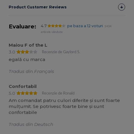
Product Customer Reviews
Evaluare:
4.7
pe baza a 12 voturi
1434
articole vândute
Maiou F of the L
3.0
Recenzie de Gaylord S.
egală cu marca
Tradus din Français
Confortabil
5.0
Recenzie de Ronald
Am comandat patru culori diferite și sunt foarte
mulțumit. Se potrivesc foarte bine și sunt
confortabile
Tradus din Deutsch