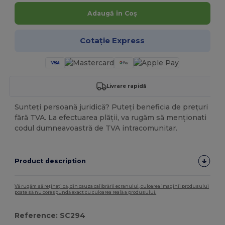
Adaugă în Coș
Cotație Express
Livrare rapidă
Sunteți persoană juridică? Puteți beneficia de prețuri
fără TVA. La efectuarea plății, va rugăm să menționati
codul dumneavoastră de TVA intracomunitar.
Product description
Vă rugăm să rețineți că, din cauza calibrării ecranului, culoarea imaginii produsului
poate să nu corespundă exact cu culoarea reală a produsului.
Reference: SC294