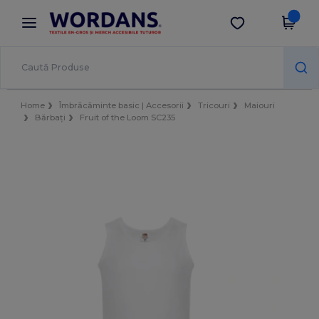
×
Aplicația Wordans
Descarcă app
Prețuri mai bune în aplicație!
Home
Îmbrăcăminte basic | Accesorii
Tricouri
Maiouri
Bărbați
Fruit of the Loom SC235