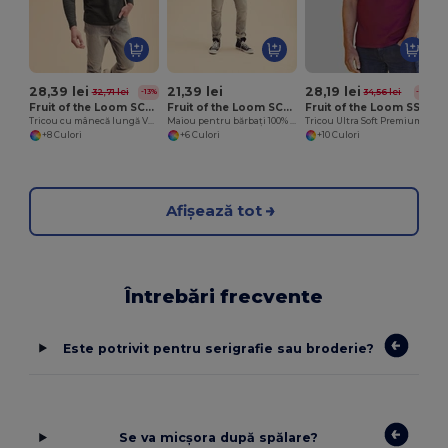
28,39 lei
21,39 lei
28,19 lei
32,71 lei
34,56 lei
-13%
-18%
Fruit of the Loom SC201
Fruit of the Loom SC294
Fruit of the Loom SS044
Tricou cu mânecă lungă Valueweight (61-038-0)
Maiou pentru bărbați 100% bumbac
Tricou Ultra Soft Premium din Bumbac pentru Imprimare Îmbunătățită
+8 Culori
+6 Culori
+10 Culori
Afișează tot
Întrebări frecvente
Este potrivit pentru serigrafie sau broderie?
Se va micșora după spălare?