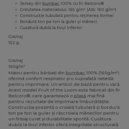
Jersey din
bumbac
100% cu fir Belcoro®
Greutatea materialului: 165 g/m² (Alb: 160 g/m²)
Construcție tubulară pentru reținerea formei
Bordură ton pe ton la guler și mâneci
Cusătură dublă la tivul inferior
Gramaj
152 g.
Personalizat
Gramaj
160g/m²
Maiou pentru bărbați din
bumbac
100% (165g/m²)
oferind confort respirator și o suprafață netedă
pentru imprimare. Un articol de bază pentru vară.
Acest model Fruit of the Loom este fabricat din fir
Belcoro®, care garantează o
plasă
mai fină
pentru rezultate de imprimare îmbunătățite.
Construcția prezintă o croială tubulară și bordură
ton pe ton la guler și răscroiala mânecilor pentru
un finisaj curat și durabilitate sporită. Cusătura
dublă la tivul inferior oferă integritate structurală