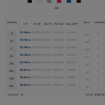
Alb
Mai
Mărime
Stoc
Cantitat
1-7
8-23
24-71
72-143
144-287
288 +
mult
+
30.96
28.87
26.74
24.60
22.46
21.39
lei
lei
lei
lei
lei
lei
S
207
+
30.96
28.87
26.74
24.60
22.46
21.39
lei
lei
lei
lei
lei
lei
M
483
+
30.96
28.87
26.74
24.60
22.46
21.39
lei
lei
lei
lei
lei
lei
L
395
+
30.96
28.87
26.74
24.60
22.46
21.39
lei
lei
lei
lei
lei
lei
XL
124
+
30.96
28.87
26.74
24.60
22.46
21.39
lei
lei
lei
lei
lei
lei
2XL
192
+
38.84
36.17
33.49
30.82
28.10
26.78
lei
lei
lei
lei
lei
lei
3XL
94
+
38.84
36.17
33.49
30.82
28.10
26.78
lei
lei
lei
lei
lei
lei
4XL
175
+
38.84
36.17
33.49
30.82
28.10
26.78
lei
lei
lei
lei
lei
lei
5XL
33
Selecții:
0
Total:
0.00 le