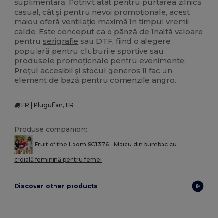
suplimentară. Potrivit atât pentru purtarea zilnică
casual, cât și pentru nevoi promoționale, acest
maiou oferă ventilație maximă în timpul vremii
calde. Este conceput ca o
pânză
de înaltă valoare
pentru
serigrafie
sau DTF, fiind o alegere
populară pentru cluburile sportive sau
produsele promoționale pentru evenimente.
Prețul accesibil și stocul generos îl fac un
element de bază pentru comenzile angro.
FR | Pluguffan, FR
Produse companion:
Fruit of the Loom SC1376 - Maiou din bumbac cu
croială feminină pentru femei
Discover other products