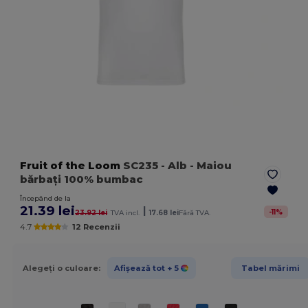
Fruit of the Loom
SC235
- Alb
- Maiou
bărbați 100% bumbac
Începând de la
21.39 lei
|
-
11
%
23.92 lei
TVA incl.
17.68 lei
Fără TVA.
4.7
12 Recenzii
Alegeți o culoare:
Afișează tot
+ 5
Tabel mărimi